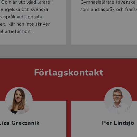
Odin är utbildad lärare i
Gymnasielärare i svenska
 engelska och svenska
som andraspråk och frans
aspråk vid Uppsala
et. När hon inte skriver
l arbetar hon...
Förlagskontakt
Liza Greczanik
Per Lindsjö