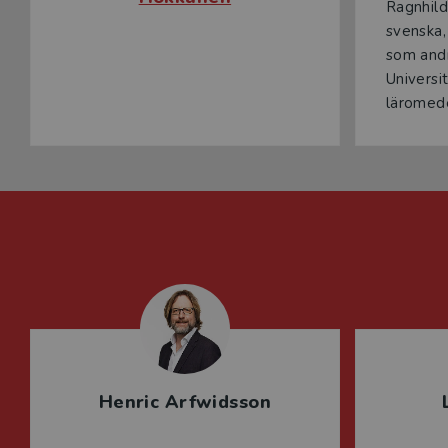
Ragnhild 
svenska,
som andr
Universit
läromede
Henric Arfwidsson