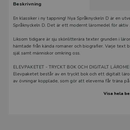
Beskrivning
Beskrivning
En klassiker i ny tappning! Nya Språknyckeln D är en ut
Språknyckeln D. Det är ett modernt läromedel för aktiv 
Liksom tidigare är sju skönlitterära texter grunden i lä
hämtade från kända romaner och biografier. Varje text 
själ samt människor omkring oss.
ELEVPAKETET - TRYCKT BOK OCH DIGITALT LÄROM
Elevpaketet består av en tryckt bok och ett digitalt läro
av övningar kopplade, som gör att eleverna får träna på l
produktion och interaktion. Särskilt stort fokus läggs p
Visa hela be
Textutdragen som eleverna får möta i både skriftlig fo
romaner/biografier i LL-förlagets bearbetning:
Ondskan
Kejsaren av Portugallien
Anna, Hanna och Johanna