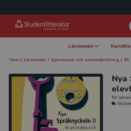
Läromedel
Kurslitt
Hem
/
Läromedel
/
Gymnasium och vuxenutbildning
/
Sfi
Nya 
elev
för senar
Skicka