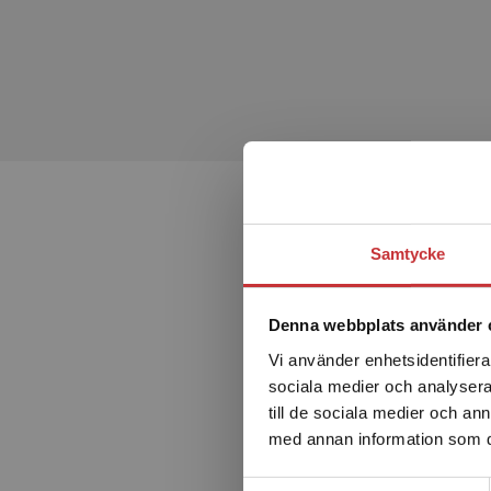
Döden och kärleken i Kumla
Alfred Nobel Den olycklige uppfinnaren
Hundraåringen som försvann
Jag är Zlatan.
I varje kapitel presenteras olika grammatiska moment,
genomgångarna finns också samlade i minigrammatiken
eleverna och lärare enkelt kan slå upp i. Till minigrammat
Samtycke
DET DIGITALA LÄROMEDLET
Den interaktiva elevboken är inläst med autentiskt tal och
grammatik-, uttals- och ordträning, kapiteltest samt en
Denna webbplats använder 
arbeta självständigt och flexibelt med läromedlet. I det 
Vi använder enhetsidentifierar
elevbokens övningar genom att peka digitalt på uppgif
sociala medier och analysera 
• Interaktiv version av boken, inläst med autentiskt tal o
till de sociala medier och a
• Interaktiva uppgifter för grammatik-, uttals- och ordtr
med annan information som du 
• Minigrammatik tillsammans med en stor mängd gramm
• Kapiteltest
Samtyckesval