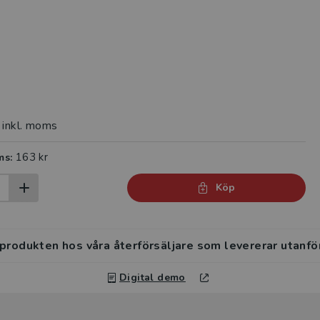
inkl. moms
163 kr
ms:
Köp
 produkten hos våra återförsäljare som levererar utanfö
Digital demo