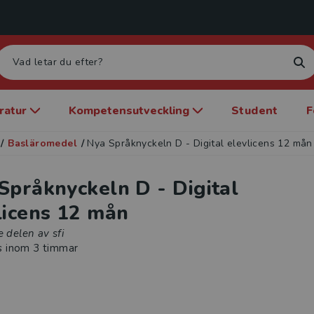
eratur
Kompetensutveckling
Student
F
/
Basläromedel
/
Nya Språknyckeln D - Digital elevlicens 12 mån
Språknyckeln D - Digital
licens 12 mån
e delen av sfi
s inom 3 timmar