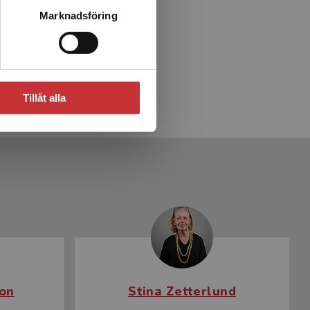
Marknadsföring
Tillåt alla
on
Stina Zetterlund