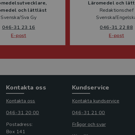
omedelsutvecklare
Läromedel och lätt
omedel och lättläst
Redaktionschef
Svenska/Sva Gy
Svenska/Engelsk
046-31 23 16
046-31 22 88
E-post
E-post
Kontakta oss
Kundservice
Kontakta oss
Kontakta kundservice
046-31 20 00
046-31 21 00
Postadress:
Frågor och svar
Box 141