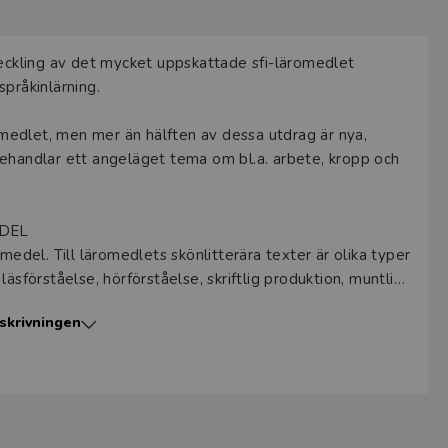
veckling av det mycket uppskattade sfi-läromedlet
språkinlärning.
romedlet, men mer än hälften av dessa utdrag är nya,
behandlar ett angeläget tema om bl.a. arbete, kropp och
EDEL
medel. Till läromedlets skönlitterära texter är olika typer
äsförståelse, hörförståelse, skriftlig produktion, muntlig
å kommunikativa övningar.
skrivningen
rm och som hörövningar är hämtade från följande