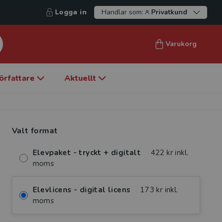
Logga in
Handlar som:
Privatkund
Varukorg
örfattare
Aktuellt
Valt format
Elevpaket - tryckt + digitalt
422 kr inkl.
moms
Elevlicens - digital licens
173 kr inkl.
moms