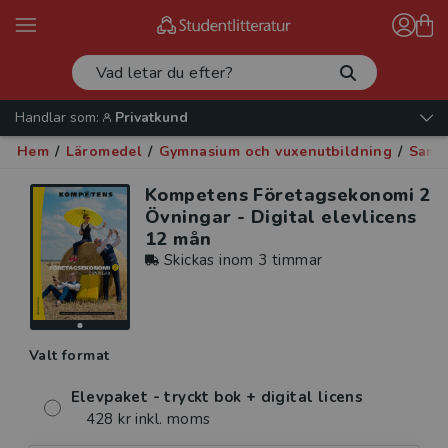
Handlar som:
Privatkund
Hem
/
Läromedel
/
Gymnasium och vuxenutbildning
/
Samh
Kompetens Företagsekonomi 2
Övningar - Digital elevlicens
12 mån
Skickas inom 3 timmar
Valt format
Elevpaket - tryckt bok + digital licens
428 kr inkl. moms