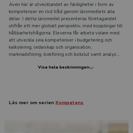
Även här är utvecklandet av färdigheter i form av
kompetenser en röd tråd genom läromedlets alla
delar. I detta läromedel presenteras företagandet
utifrån ett mer globalt perspektiv, med kopplingar till
hållbarhetsfrågorna. Eleverna får arbeta vidare med
att utveckla sina kompetenser i budgetering och
kalkylering, ledarskap och organisation,
marknadsföring, bokföring och bokslut samt analys
m.m. De kommer också att få möta längre
Visa hela beskrivningen
redovisningscase.
Hela läromedlet genomsyras av en nära koppling till
verkligheten och till praktiskt entreprenörskap – som
stöd inför det framtida yrkeslivet, egna företagandet
Läs mer om serien
Kompetens
eller UF-företagande. Det mycket fylliga innehållet
erbjuder bredd, fördjupning och repetition, vilket ger
stora möjligheter att arbeta flexibelt med
läromedlet.