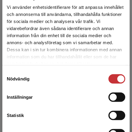
Vi använder enhetsidentifierare för att anpassa innehållet
och annonserna till användarna, tillhandahålla funktioner
för sociala medier och analysera vår trafik. Vi
Begränsad fraktregion
Maria Fridefors
vidarebefordrar även sådana identifierare och annan
information från din enhet till de sociala medier och
Maria Fridefors är leg. lärare i bland annat
annons- och analysföretag som vi samarbetar med.
Företagsekonomi och Juridik och verksam som
Dessa kan i sin tur kombinera informationen med annan
gymnasielärare på Malmö Borgarskola. Hon har
information som du har tillhandahållit eller som de har
Det verkar som att du besöker
även lång erf...
samlat in när du har använt deras tjänster.
studentlitteratur.se via en enhet utanför Sverige.
Samtyckesval
Vi erbjuder inte leveranser utanför Sverige. För
Nödvändig
att kunna slutföra ett köp måste
leveransadressen vara i Sverige.
Läs mer
Inställningar
Kontakta kundservice
Statistik
Magnus Eriksson