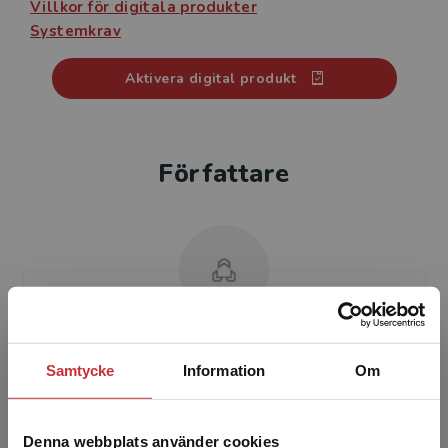
Villkor för digitala produkter
Kompetens Företagsekonomi 2 Övningar Elevlicens
Systemkrav
Digitalt säljs som enanvändarlicens och är giltig ett år
från aktiveringsdatum.
Aktivera digital produkt
Kompetens Företagsekonomi 2 Övningar finns även
som Klasslicens Digitalt och Elevpaket – Digitalt +
Tryckt.
Författare
Till läromedlet finns Kommentarer och lösningar och
ett fylligt lärarmaterial som underlättar din planering
och frigör tid.
Jenny Rundgren MacRae
Samtycke
Information
Om
Denna webbplats använder cookies