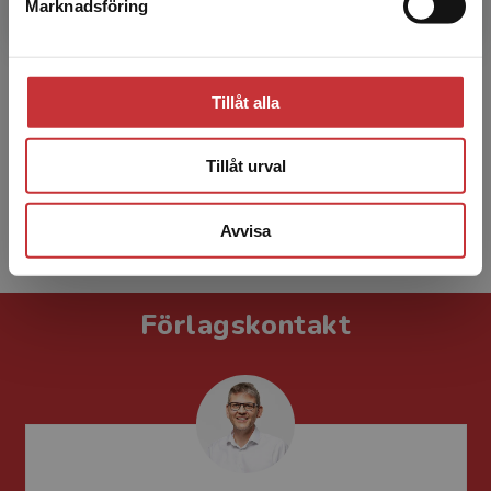
Marknadsföring
Stäng
Tillåt alla
Gunvor Sonnby-Lindgren
Tillåt urval
Avvisa
Förlagskontakt