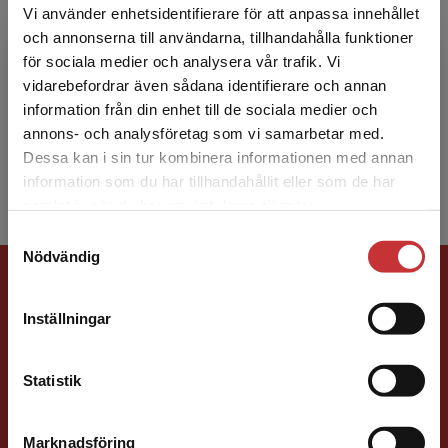
Vi använder enhetsidentifierare för att anpassa innehållet
och annonserna till användarna, tillhandahålla funktioner
Erika Tidblom
för sociala medier och analysera vår trafik. Vi
Begränsad fraktregion
vidarebefordrar även sådana identifierare och annan
Erika Tidblom är lärare inom vuxenutbildningen
information från din enhet till de sociala medier och
på Källvindsskolan i Norrköping och undervisar i
annons- och analysföretag som vi samarbetar med.
engelska och svenska på olika nivåer.
Dessa kan i sin tur kombinera informationen med annan
information som du har tillhandahållit eller som de har
Det verkar som att du besöker
samlat in när du har använt deras tjänster.
studentlitteratur.se via en enhet utanför Sverige.
Samtyckesval
Vi erbjuder inte leveranser utanför Sverige. För
Nödvändig
att kunna slutföra ett köp måste
Förlagskontakt
leveransadressen vara i Sverige.
Läs mer
Inställningar
Kontakta kundservice
Statistik
Charlotte Rosen Svensson
Marknadsföring
Stäng