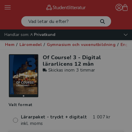
Handlar som:
Privatkund
Hem
/
Läromedel
/
Gymnasium och vuxenutbildning
/
Enge
Of Course! 3 - Digital
lärarlicens 12 mån
Skickas inom 3 timmar
Valt format
Lärarpaket - tryckt + digitalt
1 007 kr
inkl. moms