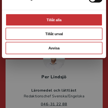
Läromedelsutvecklare
Läromedel och
lättläst
Tillåt alla
Engelska Gy
046-31 22 35
Tillåt urval
E-post
Avvisa
Per Lindsjö
Läromedel och lättläst
Redaktionschef Svenska/Engelska
046-31 22 88