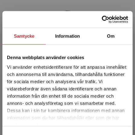
Samtycke
Information
Om
Cecilia Stern Frisenfelds
Denna webbplats använder cookies
Cecilia Stern-Frisenfelds har erfarenhet som
Vi använder enhetsidentifierare för att anpassa innehållet
gymnasielärare, läromedelsutvecklare och
och annonserna till användarna, tillhandahålla funktioner
läromedelsförfattare. Hon bor numera i USA.
för sociala medier och analysera vår trafik. Vi
Begränsad fraktregion
vidarebefordrar även sådana identifierare och annan
information från din enhet till de sociala medier och
annons- och analysföretag som vi samarbetar med.
Dessa kan i sin tur kombinera informationen med annan
information som du har tillhandahållit eller som de har
Det verkar som att du besöker
samlat in när du har använt deras tjänster.
studentlitteratur.se via en enhet utanför Sverige.
Ann-Christin Santiago Pettersson
Samtyckesval