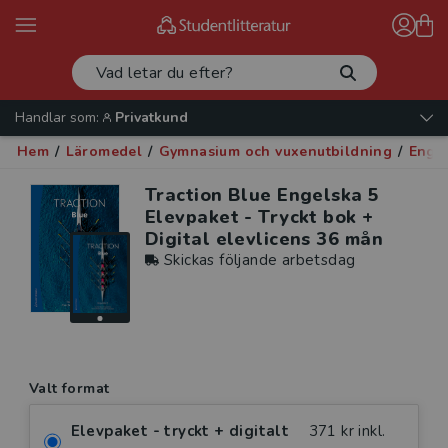
Handlar som:
Privatkund
Hem
/
Läromedel
/
Gymnasium och vuxenutbildning
/
Enge
Traction Blue Engelska 5
Elevpaket - Tryckt bok +
Digital elevlicens 36 mån
Skickas följande arbetsdag
Valt format
Elevpaket - tryckt + digitalt
371 kr inkl.