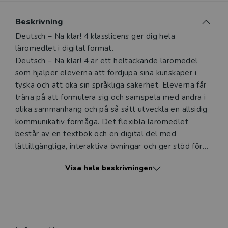
Du som undervisar kan beställa ett kostnadsfritt
Beskrivning
digitalt provexemplar av den här produkten.
Beskrivning
Deutsch – Na klar! 4 klasslicens ger dig hela
läromedlet i digital format.
Ett digitalt provexemplar ger dig tillgång till det digitala
Deutsch – Na klar! 4 är ett heltäckande läromedel
läromedlet där den digitala boken ingår under tre
som hjälper eleverna att fördjupa sina kunskaper i
månader. Observera att erbjudandet endast gäller
tyska och att öka sin språkliga säkerhet. Eleverna får
relevanta produkter för din undervisning (nivå och ämne)
träna på att formulera sig och samspela med andra i
och dig som är verksam i Sverige.
Du kan naturligtvis alltid
olika sammanhang och på så sätt utveckla en allsidig
kontakta vår
kundservice
om du önskar ytterligare
kommunikativ förmåga. Det flexibla läromedlet
information eller har frågor om produkten.
består av en textbok och en digital del med
Den här produkten kan beställas av lärare på gymnasium
lättillgängliga, interaktiva övningar och ger stöd för
och vuxenutbildning eller dig som arbetar på ett
självständigt arbete både i skolan och hemma, särskilt
Visa hela beskrivningen
utbildningsföretag.
för dem med läs- och skrivsvårigheter.
GY 11
Logga in
Både arbetssätt och innehåll i Deutsch – Na klar! 4
överensstämmer med de nya kursplanerna.