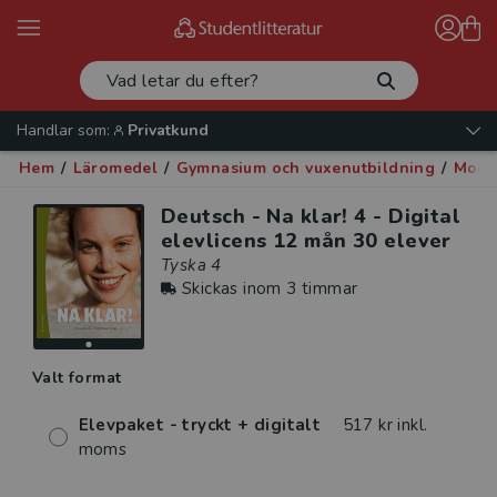
Handlar som:
Privatkund
Hem
/
Läromedel
/
Gymnasium och vuxenutbildning
/
Mode
Deutsch - Na klar! 4 - Digital
elevlicens 12 mån 30 elever
Tyska 4
Skickas inom 3 timmar
Valt format
Elevpaket - tryckt + digitalt
517 kr inkl.
moms