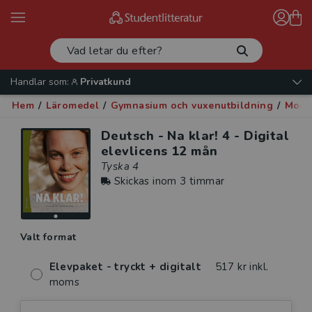
Handlar som:
Privatkund
Hem
/
Läromedel
/
Gymnasium och vuxenutbildning
/
Mode
Deutsch - Na klar! 4 - Digital
elevlicens 12 mån
Tyska 4
Skickas inom 3 timmar
Valt format
Elevpaket - tryckt + digitalt
517 kr inkl.
moms