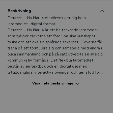
Du som undervisar kan beställa ett kostnadsfritt
Beskrivning
digitalt provexemplar av den här produkten.
Beskrivning
Deutsch – Na klar! 4 elevlicens ger dig hela
läromedlet i digital format.
Ett digitalt provexemplar ger dig tillgång till det digitala
Deutsch – Na klar! 4 är ett heltäckande läromedel
läromedlet där den digitala boken ingår under tre
som hjälper eleverna att fördjupa sina kunskaper i
månader. Observera att erbjudandet endast gäller
tyska och att öka sin språkliga säkerhet. Eleverna får
relevanta produkter för din undervisning (nivå och ämne)
träna på att formulera sig och samspela med andra i
och dig som är verksam i Sverige.
Du kan naturligtvis alltid
olika sammanhang och på så sätt utveckla en allsidig
kontakta vår
kundservice
om du önskar ytterligare
kommunikativ förmåga. Det flexibla läromedlet
information eller har frågor om produkten.
består av en textbok och en digital del med
Den här produkten kan beställas av lärare på gymnasium
lättillgängliga, interaktiva övningar och ger stöd för
och vuxenutbildning eller dig som arbetar på ett
självständigt arbete både i skolan och hemma, särskilt
Visa hela beskrivningen
utbildningsföretag.
för dem med läs- och skrivsvårigheter.
GY 11
Logga in
Både arbetssätt och innehåll i Deutsch – Na klar! 4
överensstämmer med de nya kursplanerna.