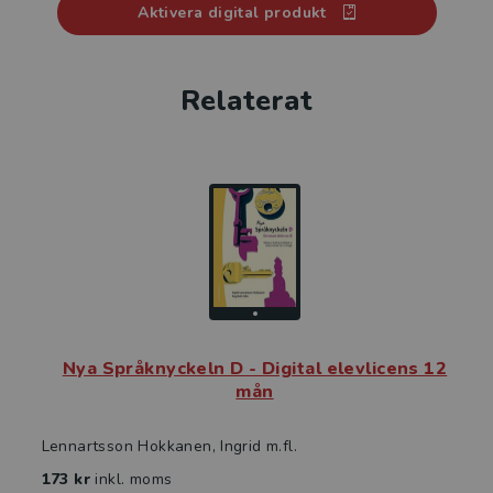
Aktivera digital produkt
Fungerar på dator, surfplatta och till stor del i mobil.
I det digitala läromedlet kan eleverna söka i
Relaterat
innehållet. De kan också göra egna anteckningar och
markera viktiga stycken i texten. Anteckningarna
sparas automatiskt och kan enkelt samlas ihop och
skrivas ut.
Nya Språknyckeln C Elevlicens Digitalt säljs som
enanvändarlicens och är giltig ett år från
aktiveringsdatum
Nya Språknyckeln C finns även som Klasslicens
Nya Språknyckeln D - Digital elevlicens 12
Digitalt och Elevpaket – Digitalt + Tryckt.
mån
Till läromedlet hör också ett fylligt lärarpaket.
Lennartsson Hokkanen, Ingrid m.fl.
173 kr
inkl. moms