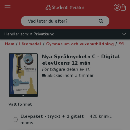
Handlar som:
Privatkund
Hem
/
Läromedel
/
Gymnasium och vuxenutbildning
/
Sfi
/
Nya Språknyckeln C - Digital
elevlicens 12 mån
För tidigare delen av sfi
Skickas inom 3 timmar
Valt format
Elevpaket - tryckt + digitalt
420 kr inkl.
moms