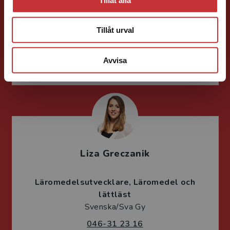
Läromedelsutvecklare
Läromedel och
lättläst
Tillåt urval
Svenska/Sva Gy
046-31 21 51
Avvisa
E-post
Liza Greczanik
Läromedelsutvecklare
Läromedel och
lättläst
Svenska/Sva Gy
046-31 23 16