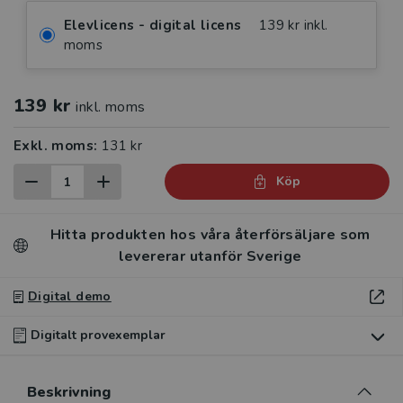
Elevlicens - digital licens
139 kr inkl.
moms
139 kr
inkl. moms
Exkl. moms:
131 kr
Köp
Hitta produkten hos våra återförsäljare som
levererar utanför Sverige
Digital demo
Digitalt provexemplar
Du som undervisar kan beställa ett kostnadsfritt
Beskrivning
digitalt provexemplar av den här produkten.