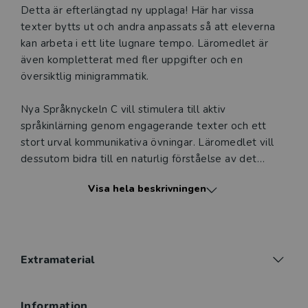
Beskrivning
Detta är efterlängtad ny upplaga! Här har vissa
texter bytts ut och andra anpassats så att eleverna
Ett digitalt provexemplar ger dig tillgång till det digitala
kan arbeta i ett lite lugnare tempo. Läromedlet är
läromedlet där den digitala boken ingår under tre
även kompletterat med fler uppgifter och en
månader. Observera att erbjudandet endast gäller
översiktlig minigrammatik.
relevanta produkter för din undervisning (nivå och ämne)
och dig som är verksam i Sverige.
Du kan naturligtvis alltid
Nya Språknyckeln C vill stimulera till aktiv
kontakta vår
kundservice
om du önskar ytterligare
språkinlärning genom engagerande texter och ett
information eller har frågor om produkten.
stort urval kommunikativa övningar. Läromedlet vill
Den här produkten kan beställas av lärare på gymnasium
dessutom bidra till en naturlig förståelse av det
och vuxenutbildning eller dig som arbetar på ett
svenska samhället, dess folk och funktioner.
Visa hela beskrivningen
utbildningsföretag.
DIGITALT LÄROMEDEL
Nya Språknyckeln C är uppbyggd kring sju teman som
Logga in
bl.a. handlar om möten, tid, boende, kropp och hälsa.
Varje tema är ett kapitel, och varje kapitel följer
Extramaterial
samma struktur: fakta, grammatik, uttal och en kort
berättelse samt andra texttyper. I kapitlen
Information
presenteras olika grammatiska moment, med regler