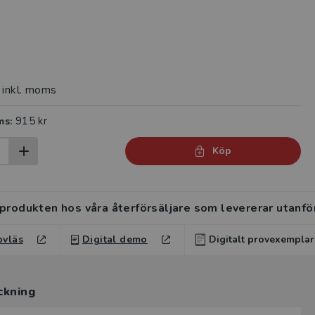
inkl. moms
915 kr
ms:
Köp
 produkten hos våra återförsäljare som levererar utanfö
ovläs
Digital demo
Digitalt provexemplar
rvisar kan beställa ett kostnadsfritt digitalt provexemp
ckning
ten.