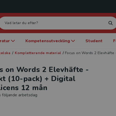
eratur
Kompetensutveckling
Student
F
gelska
/
Kompletterande material
/
Focus on Words 2 Elevhäfte -
s on Words 2 Elevhäfte -
kt (10-pack) + Digital
licens 12 mån
s följande arbetsdag