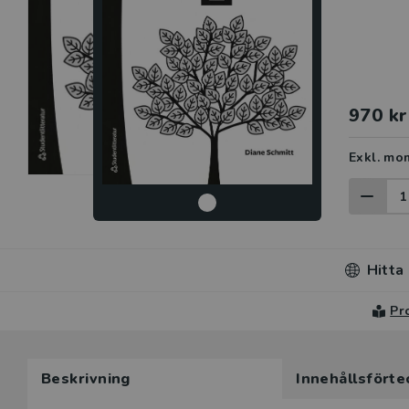
970 kr
Exkl. mo
Hitta
Pr
Du som unde
Beskrivning
Innehållsförte
här produk