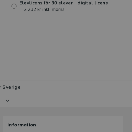
Elevlicens för 30 elever - digital licens
2 232 kr inkl. moms
r Sverige
lar av den
Information