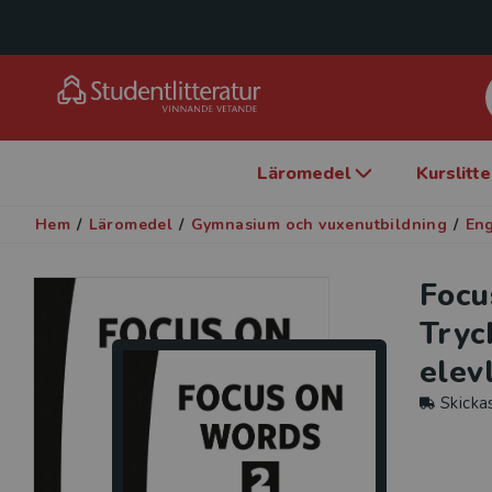
Läromedel
Kurslitt
Hem
/
Läromedel
/
Gymnasium och vuxenutbildning
/
En
Focu
Tryc
elev
Skicka