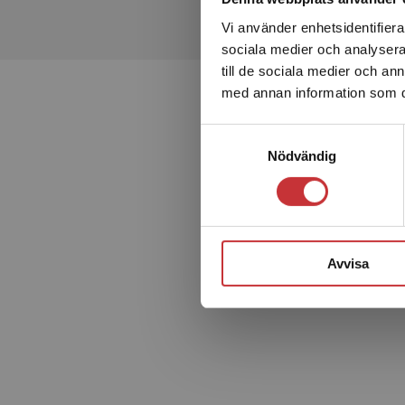
• texterna inlästa med textföljning
• läromedlets självrättande ordövningar
Vi använder enhetsidentifierar
• läromedlets hörövningar
sociala medier och analysera 
• filmade genomgånger där författaren förklarar olika or
till de sociala medier och a
med annan information som du 
Dessutom kan de studerande markera stycken och lägg
Samtyckesval
Det digitala läromedlet kan användas på dator, surfplatta o
Nödvändig
aktiveringsdatum.
Focus on Words 2 finns även som digital elevlicens och di
Avvisa