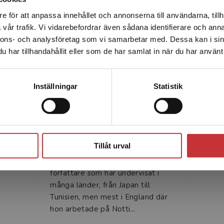
e för att anpassa innehållet och annonserna till användarna, tillh
Det verkar som att du besöker studentlitteratur.se via en
vår trafik. Vi vidarebefordrar även sådana identifierare och anna
enhet utanför Sverige. Vi erbjuder inte leveranser utanför
dinlärningsstrategier
nnons- och analysföretag som vi samarbetar med. Dessa kan i sin
Sverige. För att kunna slutföra ett köp måste
Författare
har tillhandahållit eller som de har samlat in när du har använt 
leveransadressen vara i Sverige.
Läs mer
a in egna bokmärken med anteckningar.
Kontakta kundservice
ch till viss del i mobil, och är giltig ett år från
Inställningar
Statistik
gital klasslicens.
Stäng
Diane Schmitt
Tillåt urval
Diane Schmitt är en lärare och
författare som har undervisat i
många länder, från Japan till
Tunisien, men mest i England där
hon arbetade på Notti...