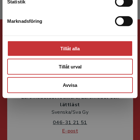
Statistik
Marknadsföring
Stäng
Förlagskontakt
Tillåt alla
Tillåt urval
Henric Arfwidsson
Avvisa
Läromedelsutvecklare
Läromedel och
lättläst
Svenska/Sva Gy
046-31 21 51
E-post