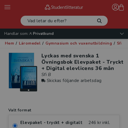
Handlar som:
Privatkund
Hem
/
Läromedel
/
Gymnasium och vuxenutbildning
/
Sfi
/
Lyckas med svenska 1
Övningsbok Elevpaket - Tryckt
+ Digital elevlicens 36 mån
Sfi B
Skickas följande arbetsdag
Valt format
Elevpaket - tryckt + digitalt
246 kr inkl.