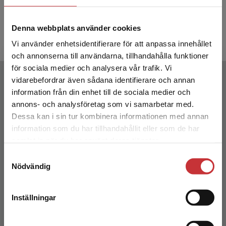
Vardeblom, Katarina
Vardeblom,
Denna webbplats använder cookies
547 kr
inkl. moms
351 kr
ink
Exkl. moms: 516 kr
Exkl. moms
Vi använder enhetsidentifierare för att anpassa innehållet
och annonserna till användarna, tillhandahålla funktioner
för sociala medier och analysera vår trafik. Vi
Författare
Begränsad fraktregion
vidarebefordrar även sådana identifierare och annan
information från din enhet till de sociala medier och
annons- och analysföretag som vi samarbetar med.
Dessa kan i sin tur kombinera informationen med annan
information som du har tillhandahållit eller som de har
Det verkar som att du besöker
samlat in när du har använt deras tjänster.
studentlitteratur.se via en enhet utanför Sverige.
Samtyckesval
Vi erbjuder inte leveranser utanför Sverige. För
Katarina Vardeblom
Nödvändig
att kunna slutföra ett köp måste
leveransadressen vara i Sverige.
Läs mer
Katarina Vardeblom är behörig lärare i svenska
Inställningar
som andraspråk, med lång erfarenhet av
Kontakta kundservice
undervisning inom sfi.