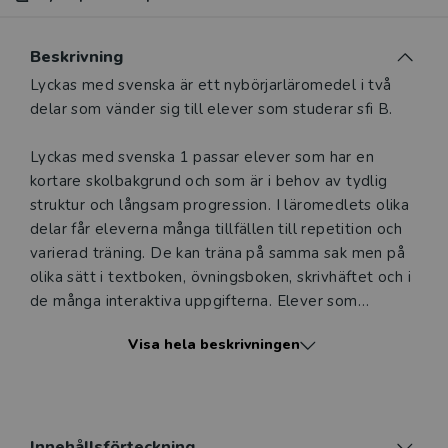
Du som undervisar kan beställa ett kostnadsfritt
Beskrivning
tryckt provexemplar av den här produkten.
Beskrivning
Lyckas med svenska är ett nybörjarläromedel i två
Ett tryckt provexemplar ger dig möjlighet att i lugn och ro
delar som vänder sig till elever som studerar sfi B.
utvärdera hur produkten passar in i din undervisning.
Observera att erbjudandet endast gäller relevanta
Lyckas med svenska 1 passar elever som har en
produkter för din undervisning (nivå och ämne) och dig
kortare skolbakgrund och som är i behov av tydlig
som är verksam i Sverige. Du kan naturligtvis alltid
struktur och långsam progression. I läromedlets olika
kontakta vår
kundservice
om du önskar ytterligare
delar får eleverna många tillfällen till repetition och
information eller har frågor om produkten.
varierad träning. De kan träna på samma sak men på
olika sätt i textboken, övningsboken, skrivhäftet och i
Den här produkten kan beställas av lärare på gymnasium
de många interaktiva uppgifterna. Elever som
och vuxenutbildning eller dig som arbetar på ett
behöver extra stöd och träning kan göra merparten
utbildningsföretag.
Visa hela beskrivningen
av övningarna, medan andra kan gå fortare fram.
ELEVPAKETET - TRYCKT BOK, TRYCKT SKRIVHÄFTE
Logga in
OCH DIGITALT LÄROMEDEL
Elevpaketet till Lyckas med svenska 1 Övningsbok
Innehållsförteckning