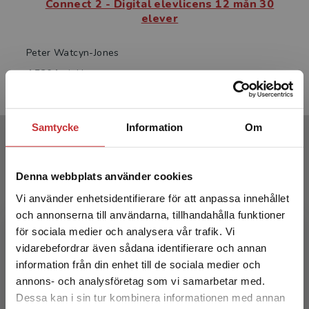
Connect 2 - Digital elevlicens 12 mån 30
elever
Peter Watcyn-Jones
4 520 kr
inkl. moms
Exkl. moms: 4 264 kr
Samtycke
Information
Om
Författare
Denna webbplats använder cookies
Vi använder enhetsidentifierare för att anpassa innehållet
och annonserna till användarna, tillhandahålla funktioner
för sociala medier och analysera vår trafik. Vi
Begränsad fraktregion
vidarebefordrar även sådana identifierare och annan
Peter Watcyn-Jones
information från din enhet till de sociala medier och
annons- och analysföretag som vi samarbetar med.
Peter Watcyn-Jones är känd både i Sverige och
Dessa kan i sin tur kombinera informationen med annan
många andra länder för sina många läromedel.