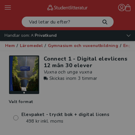
Handlar som:
Privatkund
Hem
/
Läromedel
/
Gymnasium och vuxenutbildning
/
Enge
Connect 1 - Digital elevlicens
12 mån 30 elever
Vuxna och unga vuxna
Skickas inom 3 timmar
Valt format
Elevpaket - tryckt bok + digital licens
498 kr inkl. moms