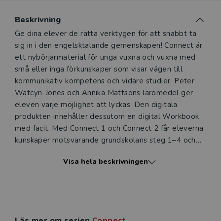
Du som undervisar kan beställa ett kostnadsfritt
Beskrivning
digitalt provexemplar av den här produkten.
Beskrivning
Ge dina elever de rätta verktygen för att snabbt ta
sig in i den engelsktalande gemenskapen! Connect är
Ett digitalt provexemplar ger dig tillgång till det digitala
ett nybörjarmaterial för unga vuxna och vuxna med
läromedlet där den digitala boken ingår under tre
små eller inga förkunskaper som visar vägen till
månader. Observera att erbjudandet endast gäller
kommunikativ kompetens och vidare studier. Peter
relevanta produkter för din undervisning (nivå och ämne)
Watcyn-Jones och Annika Mattsons läromedel ger
och dig som är verksam i Sverige.
Du kan naturligtvis alltid
eleven varje möjlighet att lyckas. Den digitala
kontakta vår
kundservice
om du önskar ytterligare
produkten innehåller dessutom en digital Workbook,
information eller har frågor om produkten.
med facit. Med Connect 1 och Connect 2 får eleverna
Den här produkten kan beställas av lärare på gymnasium
kunskaper motsvarande grundskolans steg 1–4 och
och vuxenutbildning eller dig som arbetar på ett
ges förutsättningar att gå vidare till gymnasienivå.
Visa hela beskrivningen
utbildningsföretag.
Nya upplagan av Connect 1 innehåller ett utökat
antal digitala övningar, möjlighet för eleverna att
skriva in glosor i på sina egna språk, och dessutom
Logga in
planeringssidor till stöd för dem som studerar.
Läs mer om serien
Connect