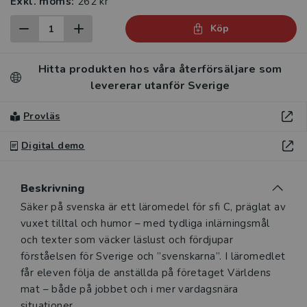
Exkl. moms:
262 kr
Köp
Hitta produkten hos våra återförsäljare som
levererar utanför Sverige
Provläs
Digital demo
Beskrivning
Beskrivning
Säker på svenska är ett läromedel för sfi C, präglat av
vuxet tilltal och humor – med tydliga inlärningsmål
och texter som väcker läslust och fördjupar
förståelsen för Sverige och ”svenskarna”. I läromedlet
får eleven följa de anställda på företaget Världens
mat – både på jobbet och i mer vardagsnära
situationer.