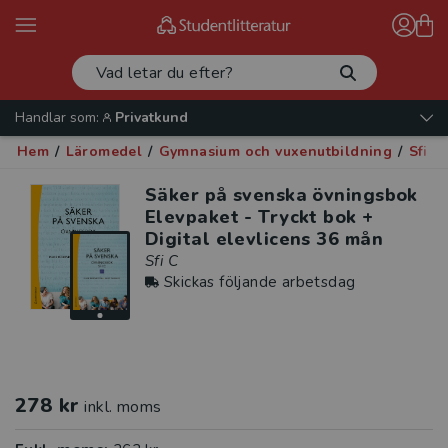
Handlar som:
Privatkund
Hem
/
Läromedel
/
Gymnasium och vuxenutbildning
/
Sfi
/
Säker på svenska övningsbok
Elevpaket - Tryckt bok +
Digital elevlicens 36 mån
Sfi C
Skickas följande arbetsdag
278 kr
inkl. moms