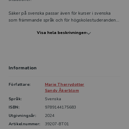
Säker på svenska passar även för kurser i svenska
som främmande språk och för högskolestuderanden
både i Sverige och utomlands.
Visa hela beskrivningen
ELEVPAKETET - TRYCKT BOK OCH DIGITALT
LÄROMEDEL
Elevpaketet består av en tryckt övningsbok och ett
digitalt läromedel. Övningsboken innehåller ett stort
Information
antal övningar på kapitlens grammatik, ordkunskap
och fraser.
Författare:
Marie Therrydotter
DET DIGITALA LÄROMEDLET
Sandy Åkerblom
Den interaktiva övningsboken är inläst med autentiskt
Språk:
Svenska
tal och textföljning. Här finns ett stort antal
ISBN:
9789144175683
interaktiva uppgifter där eleverna får träna på
Utgivningsår:
2024
grammatik, ordkunskap, fraser och uttal.
• Interaktiv version av övningsboken, inläst med
Artikelnummer:
39207-BT01