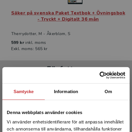
Säker på svenska Paket Textbok + Övningsbok
- Tryckt + Digitalt 36 mån
Therrydotter, M - Åkerblom, S
599 kr
inkl. moms
Exkl. moms: 565 kr
Författare
Samtycke
Information
Om
Denna webbplats använder cookies
Marie Therrydotter
Vi använder enhetsidentifierare för att anpassa innehållet
och annonserna till användarna, tillhandahålla funktioner