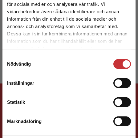
för sociala medier och analysera vår trafik. Vi
Begränsad fraktregion
vidarebefordrar även sådana identifierare och annan
information från din enhet till de sociala medier och
annons- och analysföretag som vi samarbetar med.
Dessa kan i sin tur kombinera informationen med annan
information som du har tillhandahållit eller som de har
Det verkar som att du besöker
Sandy Åkerblom
samlat in när du har använt deras tjänster.
studentlitteratur.se via en enhet utanför Sverige.
Samtyckesval
Vi erbjuder inte leveranser utanför Sverige. För
Nödvändig
att kunna slutföra ett köp måste
leveransadressen vara i Sverige.
Läs mer
Inställningar
Kontakta kundservice
Förlagskontakt
Statistik
Marknadsföring
Stäng