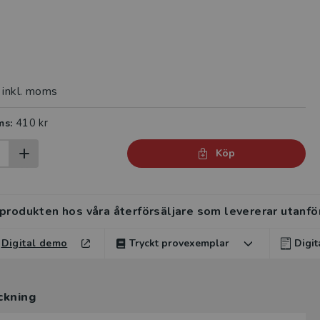
inkl. moms
410 kr
ms:
Köp
 produkten hos våra återförsäljare som levererar utanfö
Digital demo
Tryckt provexemplar
Digi
rvisar kan beställa ett kostnadsfritt tryckt provexempla
rvisar kan beställa ett kostnadsfritt digitalt provexemp
en.
ckning
ten.