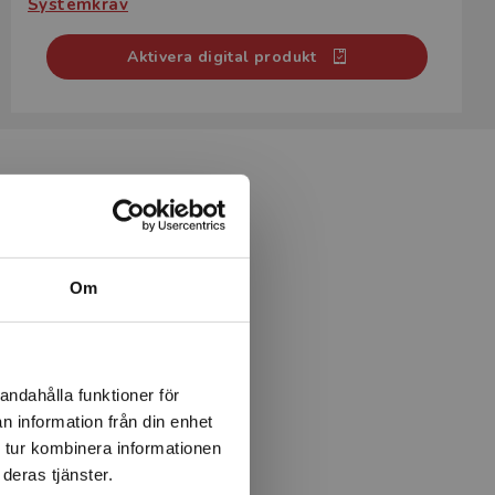
Systemkrav
Aktivera digital produkt
n för Gy25
Om
andahålla funktioner för
n information från din enhet
 tur kombinera informationen
 som
deras tjänster.
2-3