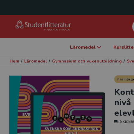
Läromedel
Kurslitt
Hem
/
Läromedel
/
Gymnasium och vuxenutbildning
/
Sv
Framtage
Kont
nivå
elev
Skicka