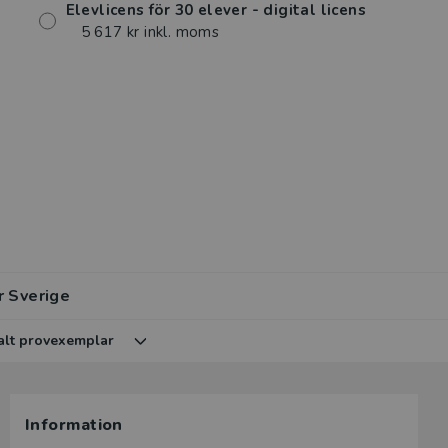
Elevlicens för 30 elever - digital licens
5 617 kr inkl. moms
r Sverige
talt provexemplar
r av den
lar av den
Information