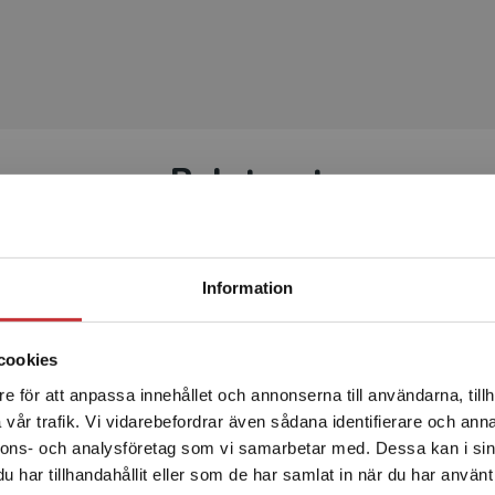
att fundera över språkets olika användningsområden. Ett
ra jämförelser mellan svenskan och andra språk de kan.
dare, vidga sin vokabulär och bli säkrare på ord och
Relaterat
erna kan läsa boken på skärmen och lyssna på den
 tränar ord och olika språkliga moment.
Framtagen för Gy25
Framtage
Begränsad fraktregion
Information
cookies
e för att anpassa innehållet och annonserna till användarna, tillh
Det verkar som att du besöker studentlitteratur.se via en
vår trafik. Vi vidarebefordrar även sådana identifierare och anna
enhet utanför Sverige. Vi erbjuder inte leveranser utanför
nnons- och analysföretag som vi samarbetar med. Dessa kan i sin
Sverige. För att kunna slutföra ett köp måste
text Svenska som
Kontext Svenska
har tillhandahållit eller som de har samlat in när du har använt 
leveransadressen vara i Sverige.
Läs mer
draspråk nivå 2-3
andraspråk nivå 