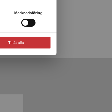
ack)
Marknadsföring
in, K
Tillåt alla