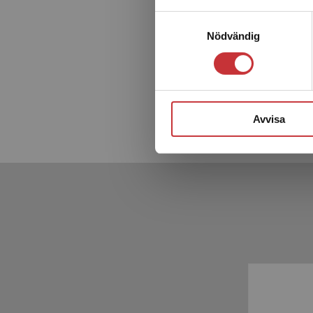
Elevpa
Samtyckesval
Nödvändig
Hedencro
513 kr
in
Exkl. mom
Avvisa