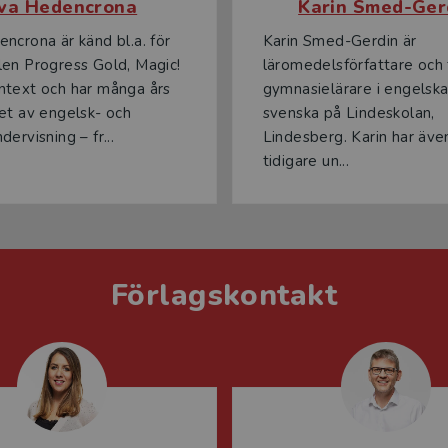
va Hedencrona
Karin Smed-Ger
ncrona är känd bl.a. för
Karin Smed-Gerdin är
en Progress Gold, Magic!
läromedelsförfattare och 
text och har många års
gymnasielärare i engelsk
et av engelsk- och
svenska på Lindeskolan,
ervisning – fr...
Lindesberg. Karin har äve
tidigare un...
Förlagskontakt