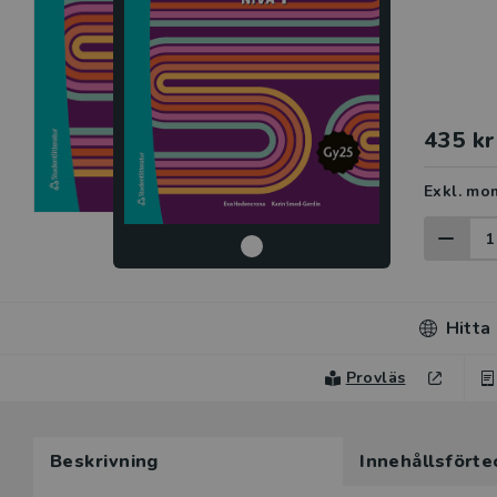
435 kr
Exkl. mo
Hitta
Provläs
Du som unde
Du som unde
här produkt
Beskrivning
Innehållsförte
här produk