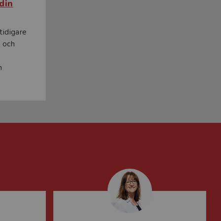
din
tidigare
a och
n