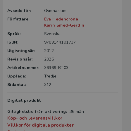
produkten
en digitala
anta
Avsedd för:
Gymnasium
elevanta
erige. Du
erige.
Du
Författare:
Eva Hedencrona
formation
formation
Karin Smed-Gerdin
Språk:
Svenska
ng eller dig
ISBN:
9789144191737
ng eller dig
Utgivningsår:
2012
Revisionsår:
2025
Artikelnummer:
36369-BT03
Upplaga:
Tredje
Sidantal:
312
Digital produkt
Giltighetstid från aktivering:
36 mån
Köp- och leveransvillkor
Villkor för digitala produkter