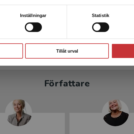
ket - Tryckt+ Digitalt
språkhäfte (10-p
Kontakta kundservice
36 mån
Inställningar
Statistik
Hedencrona, E - Smed-Gerd
na, E - Smed-Gerdin, K
kl. moms
800 kr
inkl. moms
Stäng
s: 484 kr
Exkl. moms: 755 kr
Tillåt urval
Författare