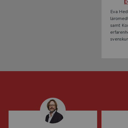
E
Eva Hede
läromedl
samt Kon
erfarenh
svenskund