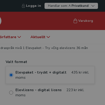
Logga in
Handlar som:
Privatkund
Varukorg
örfattare
Aktuellt
raspråk nivå 1 Elevpaket - Try +Dig elevlicens 36 mån
Valt format
Elevpaket - tryckt + digitalt
435 kr inkl.
moms
Elevlicens - digital licens
223 kr inkl.
moms