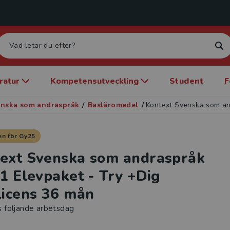
eratur
Kompetensutveckling
Student
F
enska som andraspråk
/
Basläromedel
/
Kontext Svenska som and
n för Gy25
ext Svenska som andraspråk
 1 Elevpaket - Try +Dig
licens 36 mån
s följande arbetsdag