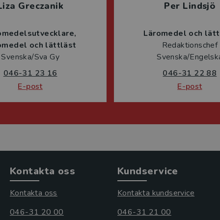
Liza Greczanik
Per Lindsjö
omedelsutvecklare
Läromedel och lätt
omedel och lättläst
Redaktionschef
Svenska/Sva Gy
Svenska/Engelsk
046-31 23 16
046-31 22 88
E-post
E-post
Kontakta oss
Kundservice
Kontakta oss
Kontakta kundservice
046-31 20 00
046-31 21 00