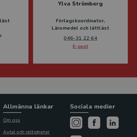
Ylva Strömberg
läst
Förlagskoordinator
Läromedel och lättläst
a
046-31 22 64
E-post
Allmänna länkar
Sociala medier
Om oss
Avtal och rättigheter