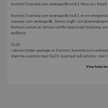
Ett tryckt p
Beskrivning
Ett digitalt
Kontext Svenska som andraspråk nivå 1 finns nu i fräsc
passar in i 
boken ingår 
produkter fö
produkter fö
Kontext Svenska som andraspråk nivå 1 är en integrerad
kan naturligt
kan naturligt
svenska som andraspråk. Boken ingår i en läromedelser
eller har fr
eller har fr
Kontext-serien är skriven utifrån beprövad forskning om
språksyn.
Den här prod
Den här prod
som arbetar 
som arbetar 
Gy25
I denna tredje upplaga av Kontext Svenska som andraspr
L
stämma överens med Gy25. Exempel på nyheter i den rev
L
skrivande och kritisk läsning. Ett kapitel om skönlitterat
Visa hela be
finns ett ökat fokus på att läsa och samtala om olika typ
kapitel är, liksom tidigare, uppbyggda kring omsorgsfull
språkbruk.
Texter, ordarbete och språkreflektion
Läromedlet erbjuder, precis som i tidigare upplagor, rika
text finns uppgifter som tränar läsförståelse och ordkun