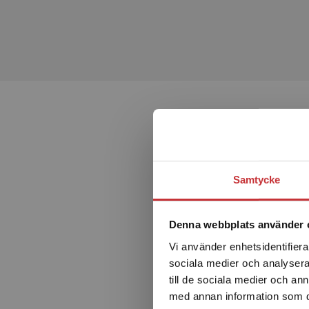
diskussioner om det lästa samt ger eleverna möjlighet 
återkommande inslag i läromedlet är att eleverna får gö
Språkhäfte ingår
Med hjälp av det fylliga språkhäftet kan eleverna öva vi
språkriktighet.
Elevpaketet består av en digital inläst bok så att elev
samtidigt. I paketet ingår även interaktiva övningar som
Samtycke
Denna webbplats använder 
Vi använder enhetsidentifierar
sociala medier och analysera 
till de sociala medier och a
Kon
med annan information som du 
an