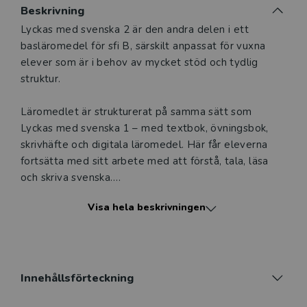
Beskrivning
Beskrivning
Lyckas med svenska 2 är den andra delen i ett
basläromedel för sfi B, särskilt anpassat för vuxna
elever som är i behov av mycket stöd och tydlig
struktur.
Läromedlet är strukturerat på samma sätt som
Lyckas med svenska 1 – med textbok, övningsbok,
skrivhäfte och digitala läromedel. Här får eleverna
fortsätta med sitt arbete med att förstå, tala, läsa
och skriva svenska.
Visa hela beskrivningen
I Lyckas med svenska 2 möter eleverna mer
utmanande texter och teman – olika boenden,
vägbeskrivningar, kroppen, på jobbet, på
restaurangen, i klädaffären osv.
Innehållsförteckning
ELEVPAKETET - TRYCKT BOK OCH DIGITALT