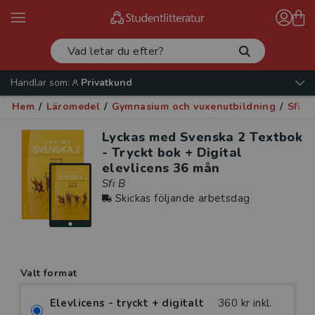
Handlar som:
Privatkund
Hem
/
Läromedel
/
Gymnasium och vuxenutbildning
/
Sfi
/
Lyckas med Svenska 2 Textbok
- Tryckt bok + Digital
elevlicens 36 mån
Sfi B
Skickas följande arbetsdag
Valt format
Elevlicens - tryckt + digitalt
360 kr inkl.