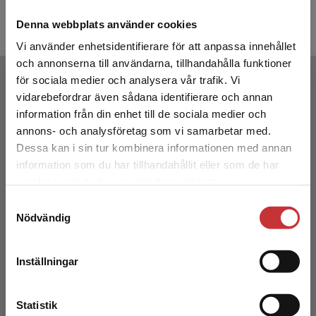
580 kr
inkl. moms
270 kr
ink
Denna webbplats använder cookies
Exkl. moms: 547 kr
Exkl. moms
Vi använder enhetsidentifierare för att anpassa innehållet
och annonserna till användarna, tillhandahålla funktioner
Författare
för sociala medier och analysera vår trafik. Vi
Begränsad fraktregion
vidarebefordrar även sådana identifierare och annan
information från din enhet till de sociala medier och
annons- och analysföretag som vi samarbetar med.
Dessa kan i sin tur kombinera informationen med annan
information som du har tillhandahållit eller som de har
Det verkar som att du besöker
samlat in när du har använt deras tjänster.
studentlitteratur.se via en enhet utanför Sverige.
Katarina Vardeblom
Samtyckesval
Vi erbjuder inte leveranser utanför Sverige. För
Nödvändig
att kunna slutföra ett köp måste
Katarina Vardeblom är behörig lärare i svenska
leveransadressen vara i Sverige.
Läs mer
som andraspråk, med lång erfarenhet av
Inställningar
undervisning inom sfi.
Kontakta kundservice
Statistik