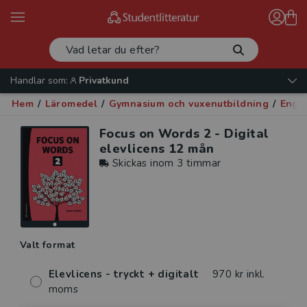
Handlar som:
Privatkund
Hem
/
Läromedel
/
Gymnasium och vuxenutbildning
/
Enge
Focus on Words 2 - Digital
elevlicens 12 mån
Skickas inom 3 timmar
Valt format
Elevlicens - tryckt + digitalt
970 kr inkl.
moms