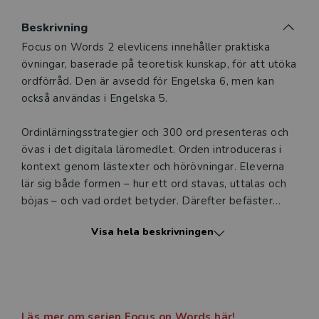
Du som undervisar kan beställa ett kostnadsfritt
Beskrivning
digitalt provexemplar av den här produkten.
Beskrivning
Focus on Words 2 elevlicens innehåller praktiska
övningar, baserade på teoretisk kunskap, för att utöka
Ett digitalt provexemplar ger dig tillgång till det digitala
ordförråd. Den är avsedd för Engelska 6, men kan
läromedlet där den digitala boken ingår under tre
också användas i Engelska 5.
månader. Observera att erbjudandet endast gäller
relevanta produkter för din undervisning (nivå och ämne)
Ordinlärningsstrategier och 300 ord presenteras och
och dig som är verksam i Sverige.
Du kan naturligtvis alltid
övas i det digitala läromedlet. Orden introduceras i
kontakta vår
kundservice
om du önskar ytterligare
kontext genom lästexter och hörövningar. Eleverna
information eller har frågor om produkten.
lär sig både formen – hur ett ord stavas, uttalas och
Den här produkten kan beställas av lärare på gymnasium
böjas – och vad ordet betyder. Därefter befäster
och vuxenutbildning eller dig som arbetar på ett
eleverna sina kunskaper genom självrättande
Visa hela beskrivningen
utbildningsföretag.
övningar.
Koncept som kollokationer, lämplighet, frekvens och
Logga in
grammatik kring ett ord ingår i övningar, och genom
’Word Families’ övningar får eleverna verktyg att
Läs mer om serien Focus on Words här!