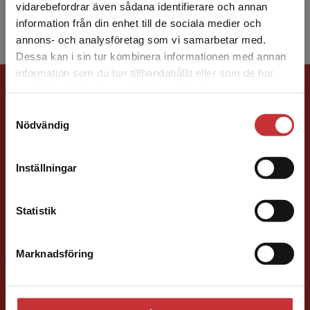
Begränsad fraktregion
på Notti...
vidarebefordrar även sådana identifierare och annan
information från din enhet till de sociala medier och
annons- och analysföretag som vi samarbetar med.
Dessa kan i sin tur kombinera informationen med annan
information som du har tillhandahållit eller som de har
Förlagskontakt
Det verkar som att du besöker
samlat in när du har använt deras tjänster.
studentlitteratur.se via en enhet utanför Sverige.
Samtyckesval
Vi erbjuder inte leveranser utanför Sverige. För
Nödvändig
att kunna slutföra ett köp måste
leveransadressen vara i Sverige.
Läs mer
Inställningar
Kontakta kundservice
Charlotte Rosen Svensson
Statistik
Läromedelsutvecklare
Läromedel och
lättläst
Marknadsföring
Stäng
Engelska Gy
046-31 22 35