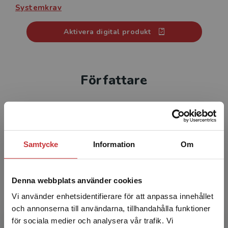
Systemkrav
Dessutom kan de studerande markera stycken och
lägga in egna bokmärken med anteckningar.
Aktivera digital produkt
Det digitala läromedlet kan användas på dator,
surfplatta och i mobil, och är giltig ett år från
Författare
aktiveringsdatum.
Focus on Words 2 finns även som digital klasslicens
och 10-pack elevhäfte – tryckt + digital.
Samtycke
Information
Om
Diane Schmitt
Denna webbplats använder cookies
Diane Schmitt är en lärare och författare som
Vi använder enhetsidentifierare för att anpassa innehållet
har undervisat i många länder, från Japan till
och annonserna till användarna, tillhandahålla funktioner
Tunisien, men mest i England där hon arbetade
för sociala medier och analysera vår trafik. Vi