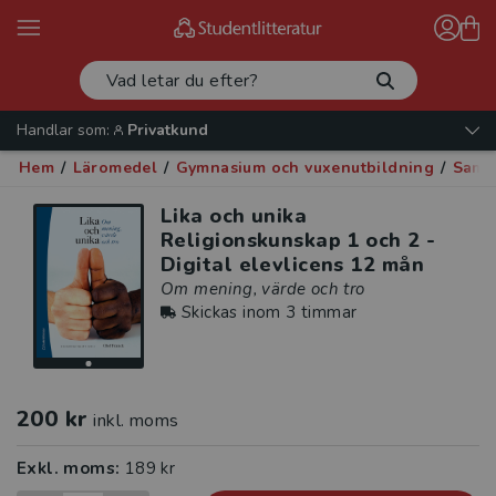
Handlar som:
Privatkund
Hem
/
Läromedel
/
Gymnasium och vuxenutbildning
/
Samh
Lika och unika
Religionskunskap 1 och 2 -
Digital elevlicens 12 mån
Om mening, värde och tro
Skickas inom 3 timmar
200 kr
inkl. moms
Exkl. moms:
189 kr