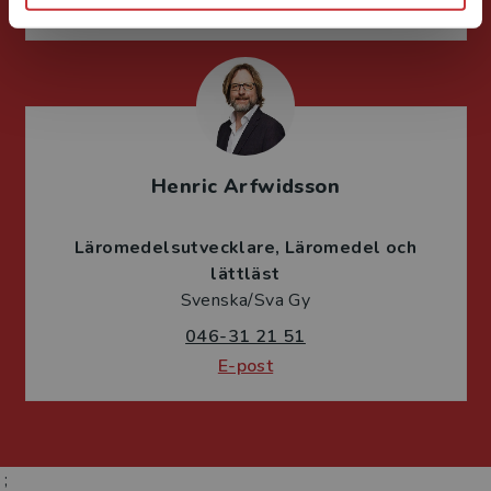
E-post
Henric Arfwidsson
Läromedelsutvecklare
Läromedel och
lättläst
Svenska/Sva Gy
046-31 21 51
E-post
;