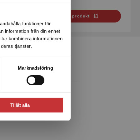
Systemkrav
Aktivera digital produkt
andahålla funktioner för
n information från din enhet
 tur kombinera informationen
deras tjänster.
Marknadsföring
unvor Sonnby-Lindgren
Tillåt alla