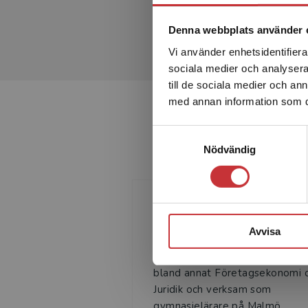
Denna webbplats använder 
Vi använder enhetsidentifierar
sociala medier och analysera 
till de sociala medier och a
med annan information som du 
Samtyckesval
Nödvändig
Maria Fridefors
Avvisa
Maria Fridefors är leg. lärare i
bland annat Företagsekonomi 
Juridik och verksam som
gymnasielärare på Malmö