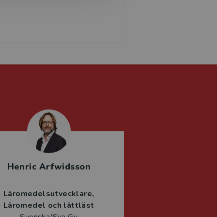
Henric Arfwidsson
Läromedelsutvecklare
Läromedel och lättläst
Svenska/Sva Gy