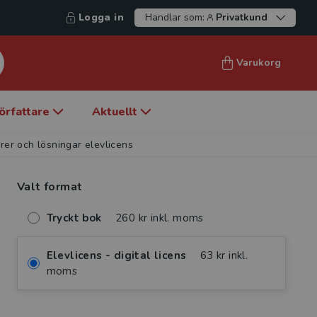
Logga in
Handlar som:
Privatkund
Varukorg
örfattare
Aktuellt
r och lösningar elevlicens
Valt format
Tryckt bok
260 kr inkl. moms
Elevlicens - digital licens
63 kr inkl.
moms