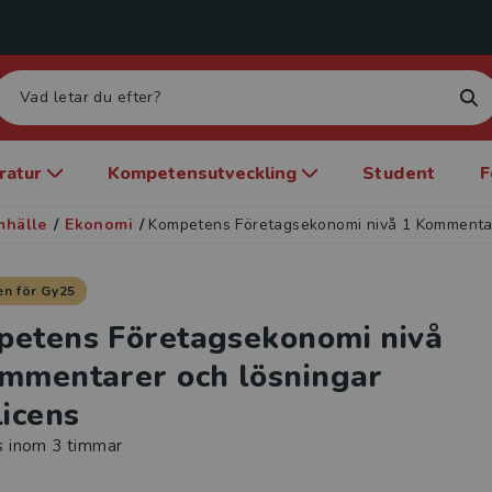
eratur
Kompetensutveckling
Student
F
mhälle
/
Ekonomi
/
Kompetens Företagsekonomi nivå 1 Kommentare
n för Gy25
etens Företagsekonomi nivå
mmentarer och lösningar
licens
s inom 3 timmar