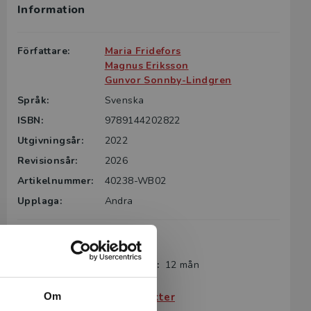
Information
Författare:
Maria Fridefors
Magnus Eriksson
Gunvor Sonnby-Lindgren
Språk:
Svenska
ISBN:
9789144202822
Utgivningsår:
2022
Revisionsår:
2026
Artikelnummer:
40238-WB02
Upplaga:
Andra
Digital produkt
Giltighetstid från aktivering:
12 mån
Köp- och leveransvillkor
Om
Villkor för digitala produkter