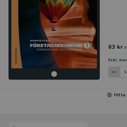
63 kr
i
Exkl. mo
Hitta