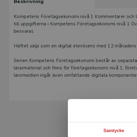
Beskrivning
Beskrivning
Kompetens Företagsekonomi nivå 1 Kommentarer och lös
till uppgifterna i Kompetens Företagsekonomi nivå 1 Övn
besvaras.
Häftet säljs som en digital elevlicens med 12 månaders g
Serien Kompetens Företagsekonomi består av separata f
lärarmaterial och finns för företagsekonomi nivå 1, före
läromedlen ingår även omfattande digitala komponenter 
Samtycke