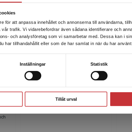
cookies
e för att anpassa innehållet och annonserna till användarna, tillh
Det verkar som att du besöker studentlitteratur.se via en
vår trafik. Vi vidarebefordrar även sådana identifierare och anna
enhet utanför Sverige. Vi erbjuder inte leveranser utanför
nnons- och analysföretag som vi samarbetar med. Dessa kan i sin
Sverige. För att kunna slutföra ett köp måste
har tillhandahållit eller som de har samlat in när du har använt 
leveransadressen vara i Sverige.
Läs mer
Författare
Kontakta kundservice
Inställningar
Statistik
Stäng
Magnus Eriksson
G
Tillåt urval
och