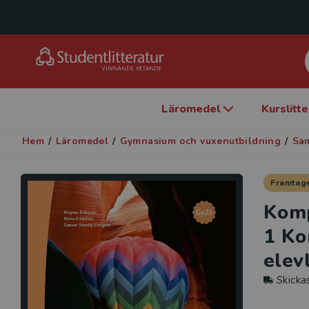
Läromedel
Kurslitt
Hem
/
Läromedel
/
Gymnasium och vuxenutbildning
/
Sa
Framtage
Komp
1 Ko
elev
Skicka