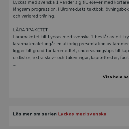
Beskrivning
Lyckas med svenska 1 vänder sig till elever med kortare
långsam progression. I läromedlets textbok, övningsbok oc
och varierad träning.
LÄRARPAKETET
Lärarpaketet till Lyckas med svenska 1 består av ett tryc
lärarmaterialet ingår en utförlig presentation av lärom
ligger till grund för läromedlet, undervisningstips till k
ordlistor, extra skriv- och talövningar, kapiteltester, fa
DE DIGITALA RESURSERNA
Visa hela be
Du får här tillgång till elevernas digitala läromedel sam
studieplaner, facit till uppgifterna i övningsboken, kopie
manus till hörförståelsetester och hörförståelseövningar
Allt för att underlätta din planering och frigöra tid som d
• Interaktiv version av lärarmaterialet, i vilken det går 
• Förslag på studieplaner
Läs mer om serien
Lyckas med svenska
• Facit till övningsboken
• Utskrivbara versioner av kopieringsunderlag och test