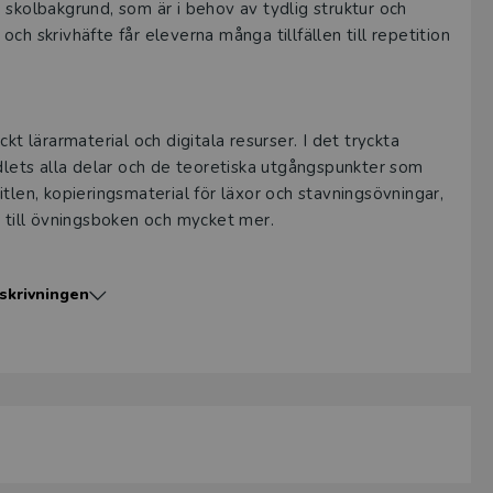
 skolbakgrund, som är i behov av tydlig struktur och
h skrivhäfte får eleverna många tillfällen till repetition
kt lärarmaterial och digitala resurser. I det tryckta
edlets alla delar och de teoretiska utgångspunkter som
apitlen, kopieringsmaterial för läxor och stavningsövningar,
cit till övningsboken och mycket mer.
skrivningen
t andra digitala resurser, som utskrivbara förslag på
ringsblad, kapiteltester, ordlistor med kapitlens nya ord,
, checklistor, formativa frågor och förberedda uppdrag.
u istället kan lägga på individualisering.
att söka, stryka under, anteckna och länka