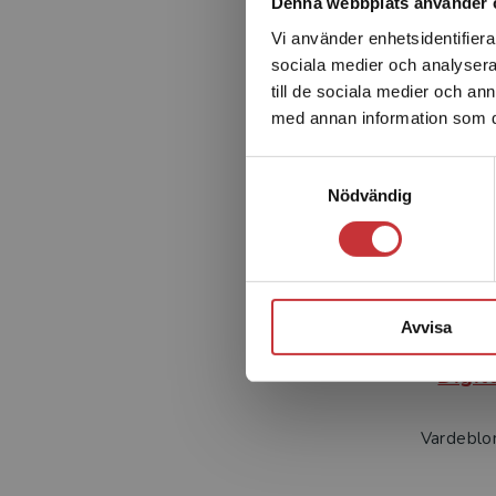
Denna webbplats använder 
Vi använder enhetsidentifierar
sociala medier och analysera 
till de sociala medier och a
med annan information som du 
Samtyckesval
Nödvändig
Lyc
Avvisa
Text
Digit
Vardeblo