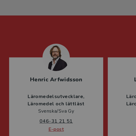
Henric Arfwidsson
Läromedelsutvecklare
Lär
Läromedel och lättläst
Lär
Svenska/Sva Gy
046-31 21 51
E-post