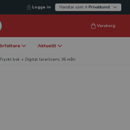
Logga in
Handlar som:
Privatkund
Varukorg
örfattare
Aktuellt
ryckt bok + Digital lärarlicens 36 mån