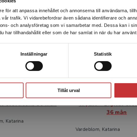
cookies
Relaterat
e för att anpassa innehållet och annonserna till användarna, tillh
Det verkar som att du besöker studentlitteratur.se via en
vår trafik. Vi vidarebefordrar även sådana identifierare och anna
enhet utanför Sverige. Vi erbjuder inte leveranser utanför
nnons- och analysföretag som vi samarbetar med. Dessa kan i sin
Sverige. För att kunna slutföra ett köp måste
har tillhandahållit eller som de har samlat in när du har använt 
leveransadressen vara i Sverige.
Läs mer
Kontakta kundservice
Inställningar
Statistik
Stäng
kas med svenska 1
Lyckas med svens
Tillåt urval
bok - Tryckt bok +
Övningsbok Elevpa
al elevlicens 36 mån
Tryckt + Digital ele
36 mån
m, Katarina
Vardeblom, Katarina