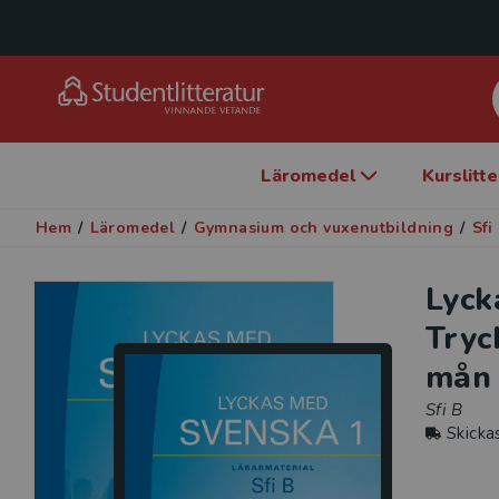
Läromedel
Kurslitt
Hem
/
Läromedel
/
Gymnasium och vuxenutbildning
/
Sfi
Lyck
Tryc
mån
Sfi B
Skicka