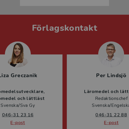
Förlagskontakt
Liza Greczanik
Per Lindsjö
omedelsutvecklare
Läromedel och lätt
omedel och lättläst
Redaktionschef
Svenska/Sva Gy
Svenska/Engelsk
046-31 23 16
046-31 22 88
E-post
E-post