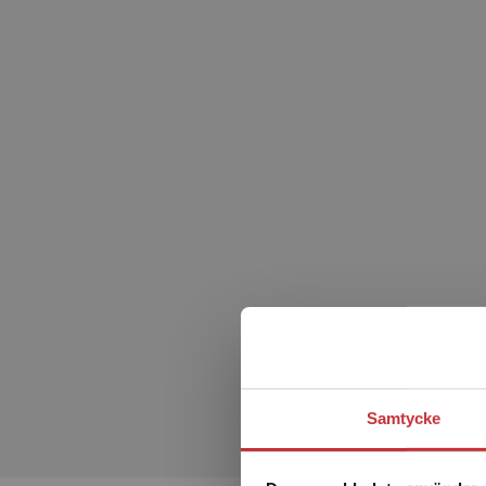
• Checklistor och planeringslistor
• Ordlistor
• Förberedda uppdrag, att skicka till eleverna
• Elevernas digitala läromedel
Fungerar på dator, surfplatta och till stor del i mobil.
Lyckas med svenska består av två delar: Lyckas med sve
det svenska språket. Lyckas med svenska 2 riktar sig til
språket och är redo att gå vidare med mer utmanande t
Samtycke