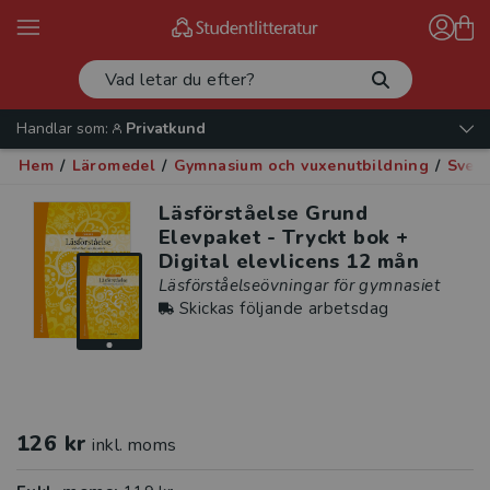
Handlar som:
Privatkund
Hem
/
Läromedel
/
Gymnasium och vuxenutbildning
/
Sven
Läsförståelse Grund
Elevpaket - Tryckt bok +
Digital elevlicens 12 mån
Läsförståelseövningar för gymnasiet
Skickas följande arbetsdag
126 kr
inkl. moms