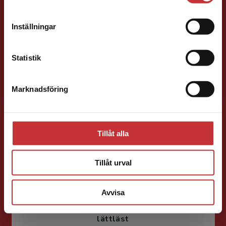
leveransadressen vara i Sverige.
Henric Arfwidsson
Läs mer
Inställningar
Kontakta kundservice
Läromedelsutvecklare
Läromedel och
lättläst
Statistik
Svenska/Sva Gy
046-31 21 51
Marknadsföring
Stäng
E-post
Tillåt alla
Tillåt urval
Liza Greczanik
Avvisa
Läromedelsutvecklare
Läromedel och
lättläst