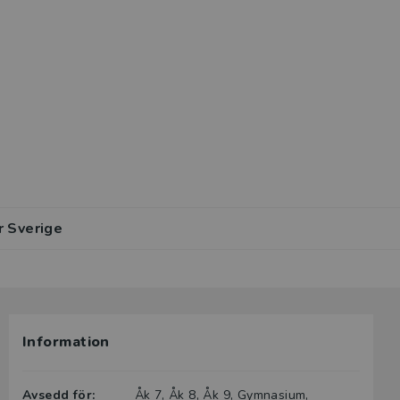
r Sverige
Information
Avsedd för:
Åk 7, Åk 8, Åk 9, Gymnasium,