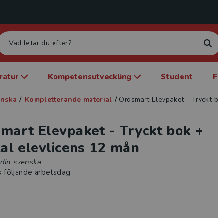
eratur
Kompetensutveckling
Student
F
enska
/
Kompletterande material
/
Ordsmart Elevpaket - Tryckt b
mart Elevpaket - Tryckt bok +
tal elevlicens 12 mån
 din svenska
s följande arbetsdag