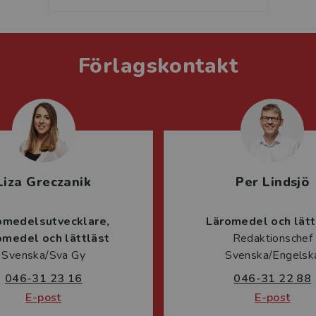
Förlagskontakt
Liza Greczanik
Per Lindsjö
omedelsutvecklare
Läromedel och lätt
omedel och lättläst
Redaktionschef
Svenska/Sva Gy
Svenska/Engelsk
046-31 23 16
046-31 22 88
E-post
E-post