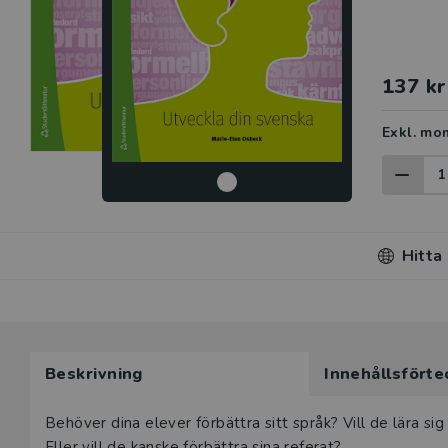
137 kr
Exkl. mo
Hitta
Beskrivning
Innehållsförte
Beskrivning
Behöver dina elever förbättra sitt språk? Vill de lära s
Eller vill de kanske förbättra sina referat?