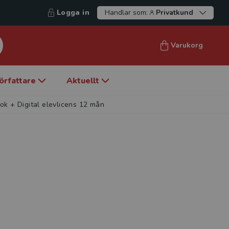
Logga in
Handlar som:
Privatkund
Varukorg
örfattare
Aktuellt
ok + Digital elevlicens 12 mån