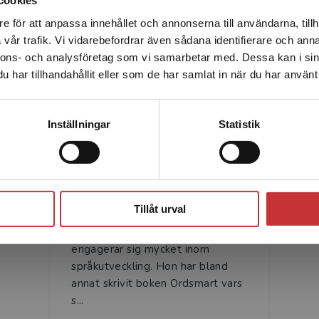
cookies
e för att anpassa innehållet och annonserna till användarna, tillh
Det verkar som att du besöker studentlitteratur.se via en
vår trafik. Vi vidarebefordrar även sådana identifierare och anna
enhet utanför Sverige. Vi erbjuder inte leveranser utanför
nnons- och analysföretag som vi samarbetar med. Dessa kan i sin
Författare
Sverige. För att kunna slutföra ett köp måste
har tillhandahållit eller som de har samlat in när du har använt 
leveransadressen vara i Sverige.
Läs mer
Kontakta kundservice
Inställningar
Statistik
Stäng
Marie-Elen Osbeck
Tillåt urval
Marie-Elen Osbeck har skrivit
läromedel i många år och
engagerar sig mycket inom
språkutveckling. Hon har bland
annat skrivit boken Ordsmart vars
s...