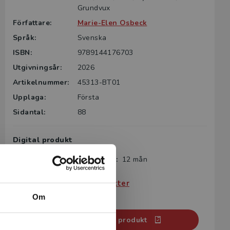
Grundvux
Författare:
Marie-Elen Osbeck
Språk:
Svenska
ISBN:
9789144176703
Utgivningsår:
2026
Artikelnummer:
45313-BT01
Upplaga:
Första
Sidantal:
88
Digital produkt
Giltighetstid från aktivering:
12 mån
Köp- och leveransvillkor
Villkor för digitala produkter
Systemkrav
Om
Aktivera digital produkt