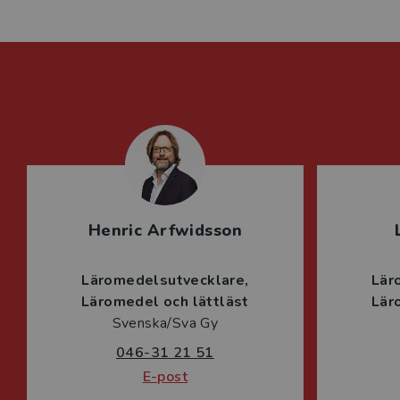
Henric Arfwidsson
Läromedelsutvecklare
Lär
Läromedel och lättläst
Lär
Svenska/Sva Gy
046-31 21 51
E-post