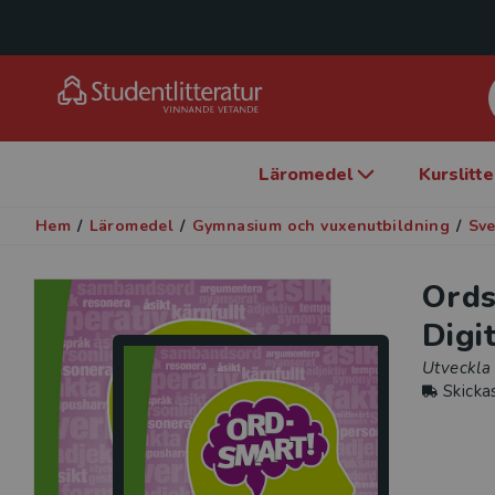
Läromedel
Kurslitt
Hem
/
Läromedel
/
Gymnasium och vuxenutbildning
/
Sv
Ords
Digi
Utveckla
Skicka