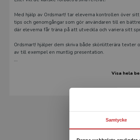
Med hjälp av Ordsmart! tar eleverna kontrollen över sitt
tips och genomgångar som gör användaren till en bättre t
där eleverna får träna på att utveckla och variera sitt sp
Ordsmart! hjälper dem skriva både skönlitterära texter 
av till exempel en muntlig presentation.
Ordsmart! stärker det språkliga självförtroendet och är 
Visa hela be
Läromedlet består av ett häfte som kombinerar tydlig
tränar de nya förmågorna.
Ordsmart! passar elever på gymnasiet eller i slutet av h
I det digitala läromedlet som ingår i elevpaketet finns fac
Samtycke
om du klickar på extramaterial.