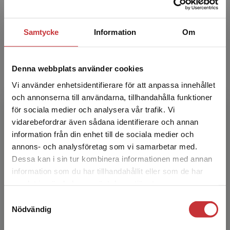
Karin Smed-Gerdin
Samtycke
Information
Om
Karin Smed-Gerdin är läromedelsförfattare och
tidigare gymnasielärare i engelska och svenska
på Lindeskolan, Lindesberg. Karin har även
Denna webbplats använder cookies
tidigare un...
Vi använder enhetsidentifierare för att anpassa innehållet
och annonserna till användarna, tillhandahålla funktioner
för sociala medier och analysera vår trafik. Vi
Begränsad fraktregion
vidarebefordrar även sådana identifierare och annan
information från din enhet till de sociala medier och
annons- och analysföretag som vi samarbetar med.
Dessa kan i sin tur kombinera informationen med annan
Peter Watcyn-Jones
information som du har tillhandahållit eller som de har
Det verkar som att du besöker
samlat in när du har använt deras tjänster.
studentlitteratur.se via en enhet utanför Sverige.
Peter Watcyn-Jones är känd både i Sverige och
Samtyckesval
Vi erbjuder inte leveranser utanför Sverige. För
många andra länder för sina många läromedel.
Nödvändig
att kunna slutföra ett köp måste
Bland de senaste kan nämnas Progress Gold
leveransadressen vara i Sverige.
Läs mer
och Magic! Pet...