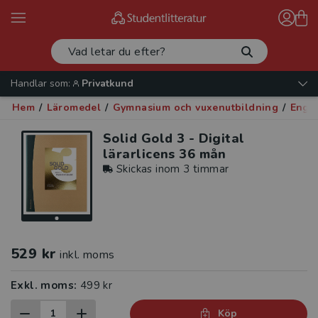
Handlar som:
Privatkund
Hem
/
Läromedel
/
Gymnasium och vuxenutbildning
/
Enge
Solid Gold 3 - Digital
lärarlicens 36 mån
Skickas inom 3 timmar
529 kr
inkl. moms
Exkl. moms:
499 kr
Köp