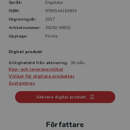
Språk:
Engelska
arbetet i skolan eller hemma. Du kan också lägga till
egna idéer och externa länkar samt öppna frågor där
ISBN:
9789144163833
eleven spelar in sina svar. På så vis kan du följa dina
Utgivningsår:
2017
elevers aktivitet och ge feedback med en kommentar
Artikelnummer:
39182-WB01
eller inspelning.
Upplaga:
Första
Digital produkt
Giltighetstid från aktivering:
36 mån
Köp- och leveransvillkor
Villkor för digitala produkter
Systemkrav
Aktivera digital produkt
Författare