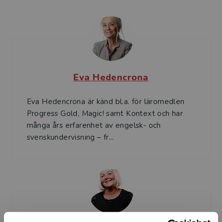
Eva Hedencrona
Eva Hedencrona är känd bl.a. för läromedlen
Progress Gold, Magic! samt Kontext och har
många års erfarenhet av engelsk- och
svenskundervisning – fr...