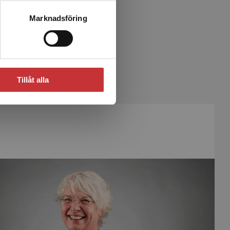
quist, B
Marknadsföring
Tillåt alla