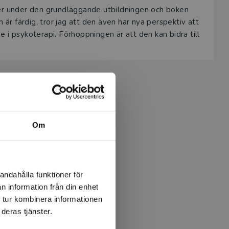
loger under den grundläggande utbildningen och boken
 är färdig, tror jag att den även har nya perspektiv att
 i psykoterapi. Förhoppningen är att den kan bidra till
ll bok
Om
andahålla funktioner för
n information från din enhet
 tur kombinera informationen
deras tjänster.