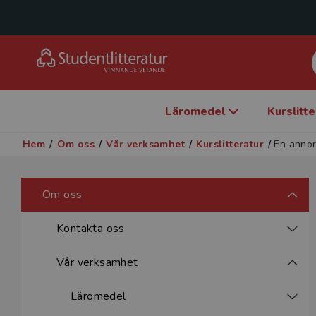
Läromedel
Kurslitt
Hem
/
Om oss
/
Vår verksamhet
/
Kurslitteratur
/
En annor
Om oss
Kontakta oss
Vår verksamhet
Läromedel