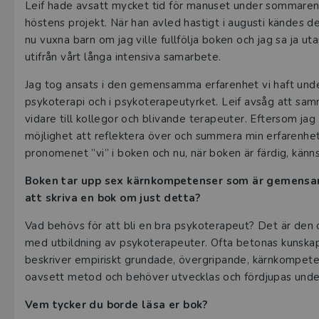
Leif hade avsatt mycket tid för manuset under sommaren 
höstens projekt. När han avled hastigt i augusti kändes d
nu vuxna barn om jag ville fullfölja boken och jag sa ja ut
utifrån vårt långa intensiva samarbete.
Jag tog ansats i den gemensamma erfarenhet vi haft under
psykoterapi och i psykoterapeutyrket. Leif avsåg att sam
vidare till kollegor och blivande terapeuter. Eftersom jag
möjlighet att reflektera över och summera min erfarenh
pronomenet ”vi” i boken och nu, när boken är färdig, kä
Boken tar upp sex kärnkompetenser som är gemensamm
att skriva en bok om just detta?
Vad behövs för att bli en bra psykoterapeut? Det är den 
med utbildning av psykoterapeuter. Ofta betonas kunskap 
beskriver empiriskt grundade, övergripande, kärnkompe
oavsett metod och behöver utvecklas och fördjupas under 
Vem tycker du borde läsa er bok?