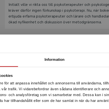
Initialt ville vi rikta oss till psykoterapeuter och psyko
kräver därför ingen förkunskap i psykoterapi. Nu, när boken
erbjuda erfarna psykoterapeuter och lärare och handledare
ökad nyfikenhet och diskussion över metodgränserna.
Aktue
Begränsad fraktregion
Information
cookies
e för att anpassa innehållet och annonserna till användarna, tillh
Det verkar som att du besöker studentlitteratur.se via en
vår trafik. Vi vidarebefordrar även sådana identifierare och anna
enhet utanför Sverige. Vi erbjuder inte leveranser utanför
nnons- och analysföretag som vi samarbetar med. Dessa kan i sin
Sverige. För att kunna slutföra ett köp måste
har tillhandahållit eller som de har samlat in när du har använt 
leveransadressen vara i Sverige.
Läs mer