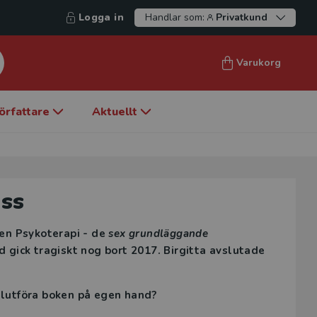
Logga in
Handlar som:
Privatkund
Varukorg
örfattare
Aktuellt
ess
ken Psykoterapi - de
sex grundläggande
 gick tragiskt nog bort 2017. Birgitta avslutade
 slutföra boken på egen hand?