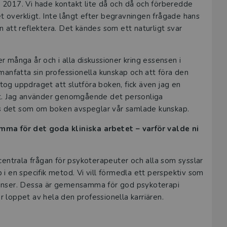
2017. Vi hade kontakt lite då och då och förberedde
et overkligt. Inte långt efter begravningen frågade hans
an att reflektera. Det kändes som ett naturligt svar
 många år och i alla diskussioner kring essensen i
manfatta sin professionella kunskap och att föra den
 tog uppdraget att slutföra boken, fick även jag en
et. Jag använder genomgående det personliga
nns det som om boken avspeglar vår samlade kunskap.
a för det goda kliniska arbetet – varför valde ni
centrala frågan för psykoterapeuter och alla som sysslar
i en specifik metod. Vi vill förmedla ett perspektiv som
tenser. Dessa är gemensamma för god psykoterapi
loppet av hela den professionella karriären.