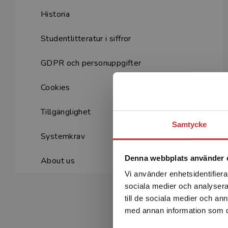
Historia
Studentlitteratur i siffror
GDPR och personuppgifter
Cookies
Tillgänglighet
Samtycke
Systemkrav
Denna webbplats använder 
About us
Vi använder enhetsidentifierar
sociala medier och analysera 
till de sociala medier och a
med annan information som du 