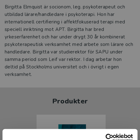
Birgitta Elmquist är socionom, leg. psykoterapeut och
utbildad lärare/handledare i psykoterapi. Hon har
internationell certifiering i affektfokuserad terapi med
speciell inriktning mot APT. Birgitta har bred
yrkeserfarenhet och har under drygt 30 år kombinerat
psykoterapeutisk verksamhet med arbete som lärare och
handledare. Birgitta var studierektor för SAPU under
samma period som Leif var rektor. I dag arbetar hon
deltid på Stockholms universitet och i övrigt i egen
verksamhet.
Produkter