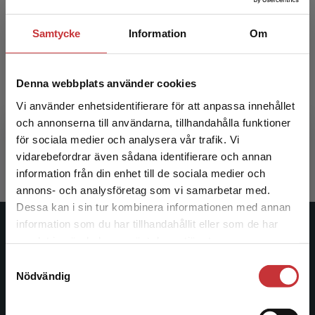
Samtycke
Information
Om
Psykoterapi
Denna webbplats använder cookies
Vi använder enhetsidentifierare för att anpassa innehållet
Havnesköld, L - Elmquist, B
och annonserna till användarna, tillhandahålla funktioner
370 kr
inkl. moms
för sociala medier och analysera vår trafik. Vi
Begränsad fraktregion
Exkl. moms: 349 kr
vidarebefordrar även sådana identifierare och annan
information från din enhet till de sociala medier och
annons- och analysföretag som vi samarbetar med.
Dessa kan i sin tur kombinera informationen med annan
information som du har tillhandahållit eller som de har
Det verkar som att du besöker
Studentlitteratur
samlat in när du har använt deras tjänster.
studentlitteratur.se via en enhet utanför Sverige.
Samtyckesval
Vi erbjuder inte leveranser utanför Sverige. För
Studentlitteratur grundades 1963 och är idag Sveriges
Nödvändig
att kunna slutföra ett köp måste
ledande utbildningsförlag. Med läromedel, kurslitteratur,
leveransadressen vara i Sverige.
Läs mer
facklitteratur, utbildningar och digitala