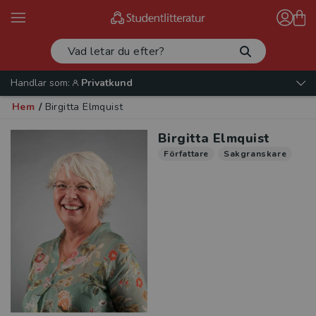
Handlar som:
Privatkund
Hem
/
Birgitta Elmquist
Birgitta Elmquist
Författare
Sakgranskare