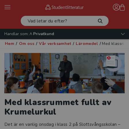
Handlar som:
Privatkund
Hem
/
Om oss
/
Vår verksamhet
/
Läromedel
/
Med klassrumm
Med klassrummet fullt av
Krumelurkul
Det är en vanlig onsdag i klass 2 på Slottsvångsskolan –