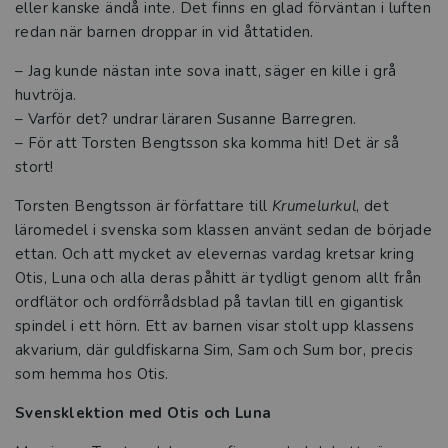
eller kanske ändå inte. Det finns en glad förväntan i luften
redan när barnen droppar in vid åttatiden.
– Jag kunde nästan inte sova inatt, säger en kille i grå
huvtröja.
– Varför det? undrar läraren Susanne Barregren.
– För att Torsten Bengtsson ska komma hit! Det är så
stort!
Torsten Bengtsson är författare till
Krumelurkul
, det
läromedel i svenska som klassen använt sedan de började
ettan. Och att mycket av elevernas vardag kretsar kring
Otis, Luna och alla deras påhitt är tydligt genom allt från
ordflätor och ordförrådsblad på tavlan till en gigantisk
spindel i ett hörn. Ett av barnen visar stolt upp klassens
akvarium, där guldfiskarna Sim, Sam och Sum bor, precis
som hemma hos Otis.
Svensklektion med Otis och Luna