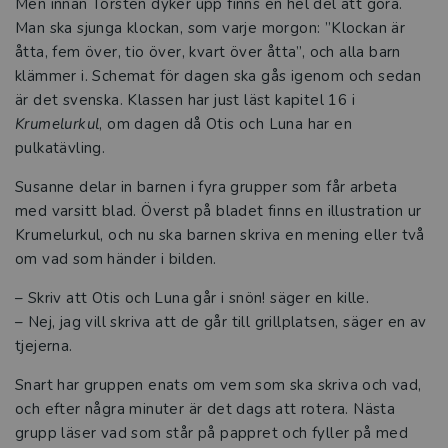
Men innan Torsten dyker upp finns en hel del att göra.
Man ska sjunga klockan, som varje morgon: ”Klockan är
åtta, fem över, tio över, kvart över åtta”, och alla barn
klämmer i. Schemat för dagen ska gås igenom och sedan
är det svenska. Klassen har just läst kapitel 16 i
Krumelurkul
, om dagen då Otis och Luna har en
pulkatävling.
Susanne delar in barnen i fyra grupper som får arbeta
med varsitt blad. Överst på bladet finns en illustration ur
Krumelurkul, och nu ska barnen skriva en mening eller två
om vad som händer i bilden.
– Skriv att Otis och Luna går i snön! säger en kille.
– Nej, jag vill skriva att de går till grillplatsen, säger en av
tjejerna.
Snart har gruppen enats om vem som ska skriva och vad,
och efter några minuter är det dags att rotera. Nästa
grupp läser vad som står på pappret och fyller på med