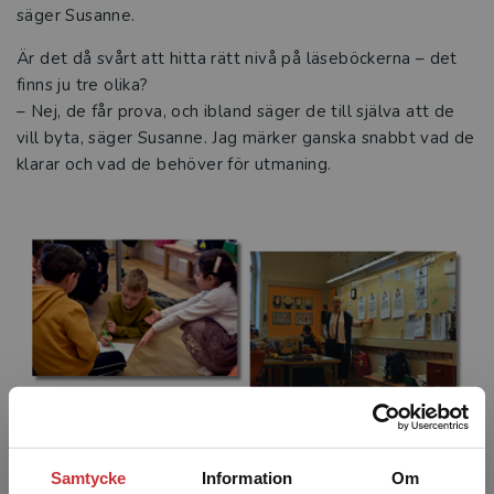
säger Susanne.
Är det då svårt att hitta rätt nivå på läseböckerna – det
finns ju tre olika?
– Nej, de får prova, och ibland säger de till själva att de
vill byta, säger Susanne. Jag märker ganska snabbt vad de
klarar och vad de behöver för utmaning.
Mystik, historia och ovanliga husdjur
Samtycke
Information
Om
Efter rasten har spänningen i klassrummet skruvats upp