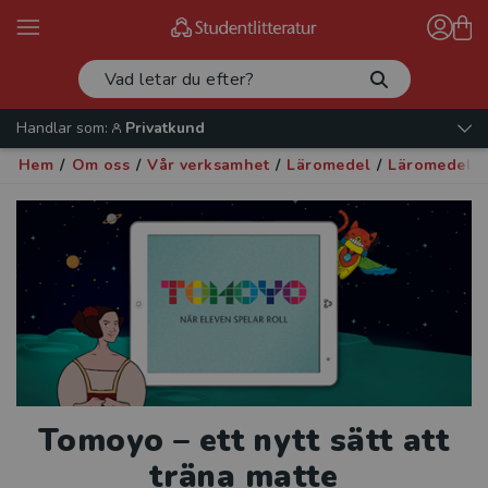
Handlar som:
Privatkund
Hem
/
Om oss
/
Vår verksamhet
/
Läromedel
/
Läromedel i
Tomoyo – ett nytt sätt att
träna matte