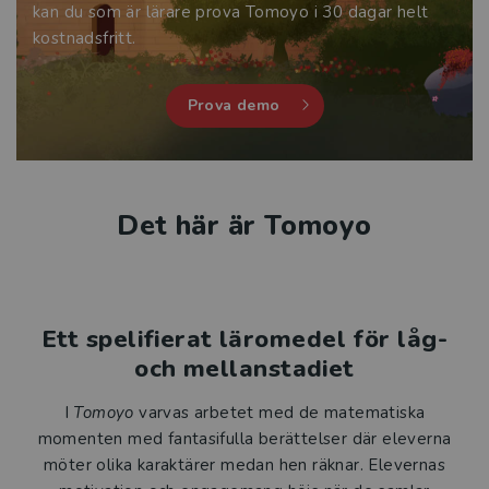
kan du som är lärare prova Tomoyo i 30 dagar helt
kostnadsfritt.
Prova demo
Det här är Tomoyo
Ett spelifierat läromedel för låg-
och mellanstadiet
I
Tomoyo
varvas arbetet med de matematiska
momenten med fantasifulla berättelser där eleverna
möter olika karaktärer medan hen räknar. Elevernas