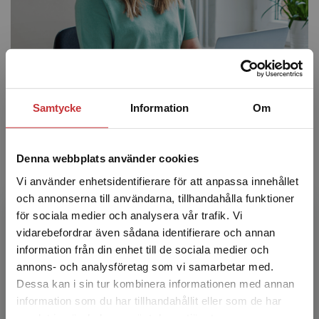
Samtycke
Information
Om
Följ elevernas arbete och skicka
uppdrag
Denna webbplats använder cookies
Du som lärare kan följa elevernas arbete genom att
Vi använder enhetsidentifierare för att anpassa innehållet
använda ett digitalt klassrum för
Tomoyo
. I
och annonserna till användarna, tillhandahålla funktioner
klassrummets översikt ser du vad eleverna arbetar
för sociala medier och analysera vår trafik. Vi
Begränsad fraktregion
med just nu och på vilken svårighetsnivå respektive
vidarebefordrar även sådana identifierare och annan
elev räknar. Här kan du också skicka uppdrag och
information från din enhet till de sociala medier och
ändra startmål.
annons- och analysföretag som vi samarbetar med.
Dessa kan i sin tur kombinera informationen med annan
I det digitala lärarmaterialet som hör till ditt
information som du har tillhandahållit eller som de har
Det verkar som att du besöker
basläromedel hittar du information om upplägg och
samlat in när du har använt deras tjänster.