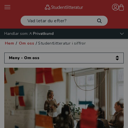
Handlar som:
Privatkund
Hem
/
Om oss
/
Studentlitteratur i siffror
Meny - Om oss
Om oss
Kontakta oss
Vår verksamhet
Organisation och ledning
Jobba hos oss