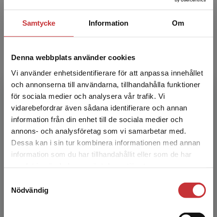
Samtycke
Information
Om
Denna webbplats använder cookies
Hållbarhetsrapport 2025
Vi använder enhetsidentifierare för att anpassa innehållet
och annonserna till användarna, tillhandahålla funktioner
Som kunskapsförlag tar vi ett långsiktigt ansvar för
för sociala medier och analysera vår trafik. Vi
Begränsad fraktregion
att utveckla lärandet och stödja dem som formar
vidarebefordrar även sådana identifierare och annan
framtiden – från elever och studenter till lärare,
information från din enhet till de sociala medier och
forskare och yrkesverksamma.
annons- och analysföretag som vi samarbetar med.
Dessa kan i sin tur kombinera informationen med annan
Läs vår hållbarhetsrapport
information som du har tillhandahållit eller som de har
Det verkar som att du besöker
samlat in när du har använt deras tjänster.
studentlitteratur.se via en enhet utanför Sverige.
Samtyckesval
Vi erbjuder inte leveranser utanför Sverige. För
Tidigare hållbarhetsrapporter
Nödvändig
att kunna slutföra ett köp måste
leveransadressen vara i Sverige.
Läs mer
Hållbarhetsrapport 2024 (blädderbar PDF i Issuu)