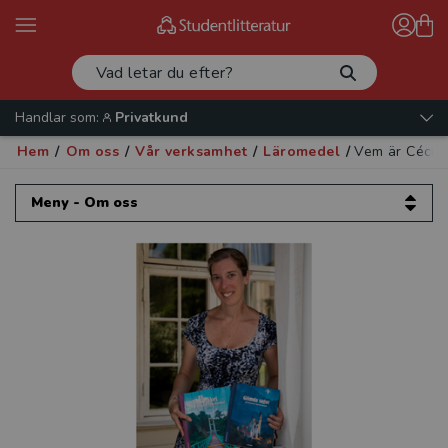
Handlar som:
Privatkund
Hem
/
Om oss
/
Vår verksamhet
/
Läromedel
/
Vem är Cécile
Meny - Om oss
Om oss
Kontakta oss
Vår verksamhet
Läromedel
Produktnyheter