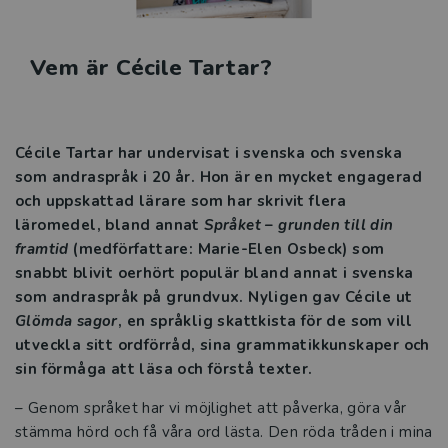
Sfi
Vem är Cécile Tartar?
Läromedel i matematik för
grundskolan
Cécile Tartar har undervisat i svenska och svenska
Klassrumskul
som andraspråk i 20 år. Hon är en mycket engagerad
och uppskattad lärare som har skrivit flera
Kurslitteratur
läromedel, bland annat
Språket – grunden till din
framtid
(medförfattare: Marie-Elen Osbeck) som
Kompetensutveckling
snabbt blivit oerhört populär bland annat i svenska
som andraspråk på grundvux. Nyligen gav Cécile ut
Prova demoprodukter
Glömda sagor
, en språklig skattkista för de som vill
utveckla sitt ordförråd, sina grammatikkunskaper och
Organisation och ledning
sin förmåga att läsa och förstå texter.
Jobba hos oss
– Genom språket har vi möjlighet att påverka, göra vår
stämma hörd och få våra ord lästa. Den röda tråden i mina
Historia