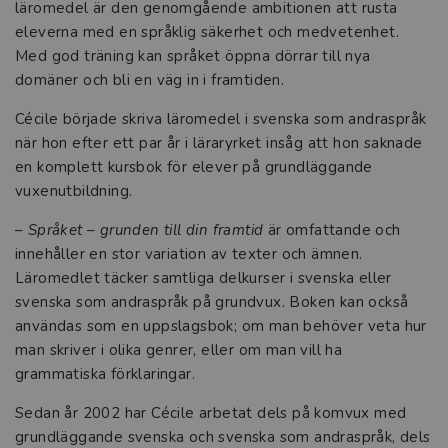
läromedel är den genomgående ambitionen att rusta
eleverna med en språklig säkerhet och medvetenhet.
Studentlitteratur i siffror
Med god träning kan språket öppna dörrar till nya
domäner och bli en väg in i framtiden.
GDPR och personuppgifter
Cécile började skriva läromedel i svenska som andraspråk
Cookies
när hon efter ett par år i läraryrket insåg att hon saknade
en komplett kursbok för elever på grundläggande
Tillgänglighet
vuxenutbildning.
–
Språket – grunden till din framtid
är omfattande och
Systemkrav
innehåller en stor variation av texter och ämnen.
Läromedlet täcker samtliga delkurser i svenska eller
About us
svenska som andraspråk på grundvux. Boken kan också
användas som en uppslagsbok; om man behöver veta hur
man skriver i olika genrer, eller om man vill ha
grammatiska förklaringar.
Sedan år 2002 har Cécile arbetat dels på komvux med
grundläggande svenska och svenska som andraspråk, dels