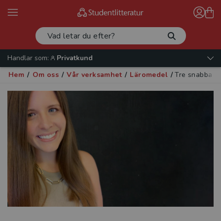
Handlar som:
Privatkund
Hem
/
Om oss
/
Vår verksamhet
/
Läromedel
/
Tre snabba frå