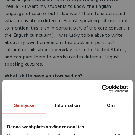
"realia" - I want my students to know the English
language of course, but I also want them to understand
what life is like in different English speaking cultures (not
to mention, this is an important part of the core content in
the English curriculum!). I was lucky to be able to write
about my own homeland in this book and point out
cultural details about everyday life in the United States,
and compare them to words used in different English
speaking cultures.
What skills have you focused on?
For this activity book, I've really focused on the speaking
skill. This can be lost in other textbooks or workbooks
where students work individually, so the elements of
Samtycke
Information
Om
cooperation and speaking together have been built
directly into the activity book. Beyond that, students
have the opportunity in the book to stretch their creative
Denna webbplats använder cookies
skills through drawing, acting, and, later in the book,