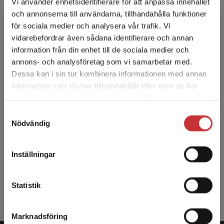
Vi använder enhetsidentifierare för att anpassa innehållet
writing their own creative stories.
och annonserna till användarna, tillhandahålla funktioner
för sociala medier och analysera vår trafik. Vi
Begränsad fraktregion
Statsbidrag läromedel
vidarebefordrar även sådana identifierare och annan
information från din enhet till de sociala medier och
annons- och analysföretag som vi samarbetar med.
Dessa kan i sin tur kombinera informationen med annan
information som du har tillhandahållit eller som de har
Det verkar som att du besöker
samlat in när du har använt deras tjänster.
studentlitteratur.se via en enhet utanför Sverige.
Samtyckesval
Vi erbjuder inte leveranser utanför Sverige. För
Nödvändig
Team English A Activity Book - Tryckt bok
att kunna slutföra ett köp måste
(10-pack)
leveransadressen vara i Sverige.
Läs mer
Nilsson, Melissa
Inställningar
795 kr
inkl. moms
Kontakta kundservice
Exkl. moms: 750 kr
Statistik
Marknadsföring
Stäng