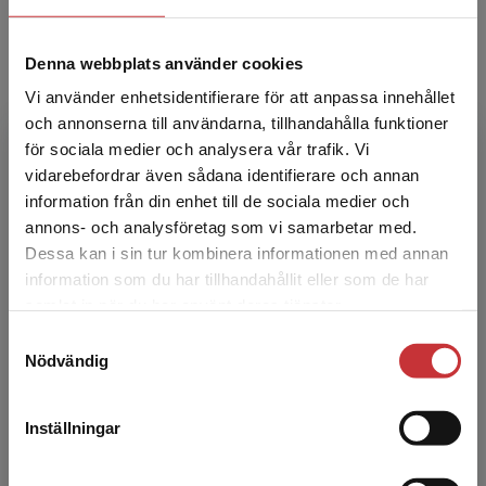
Se materialet
Denna webbplats använder cookies
Vi använder enhetsidentifierare för att anpassa innehållet
och annonserna till användarna, tillhandahålla funktioner
för sociala medier och analysera vår trafik. Vi
Begränsad fraktregion
vidarebefordrar även sådana identifierare och annan
information från din enhet till de sociala medier och
annons- och analysföretag som vi samarbetar med.
Dessa kan i sin tur kombinera informationen med annan
information som du har tillhandahållit eller som de har
Det verkar som att du besöker
samlat in när du har använt deras tjänster.
studentlitteratur.se via en enhet utanför Sverige.
Samtyckesval
Vi erbjuder inte leveranser utanför Sverige. För
Nödvändig
att kunna slutföra ett köp måste
leveransadressen vara i Sverige.
Läs mer
Ingår i statsbidraget!
Inställningar
Kontakta kundservice
Håll utkik efter den gröna symbolen med texten