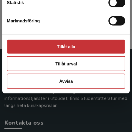
Statistik
"Statsbidrag läromedel", den är alla läromedel som
ingår i statsbidraget för läromedel märkt med.
Marknadsföring
Stäng
Mer om statsbidraget
Tillåt alla
Studentlitteratur
Tillåt urval
Studentlitteratur grundades 1963 och är idag Sveriges
Avvisa
ledande utbildningsförlag. Med läromedel, kurslitteratur,
facklitteratur, utbildningar och digitala
informationstjänster i utbudet, finns Studentlitteratur med
längs hela kunskapsresan.
Kontakta oss