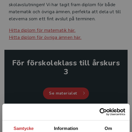
skolavslutningen! Vi har tagit fram diplom för både
matematik och övriga ämnen, perfekta att dela ut till
Jobba hos oss
eleverna som ett fint avslut på terminen.
Historia
Hitta diplom för matematik här.
Hitta diplom för övriga ämnen här.
Studentlitteratur i siffror
GDPR och personuppgifter
För förskoleklass till årskurs
3
Cookies
Tillgänglighet
Se materialet
Systemkrav
About us
För årskurs 4 till 6
Samtycke
Information
Om