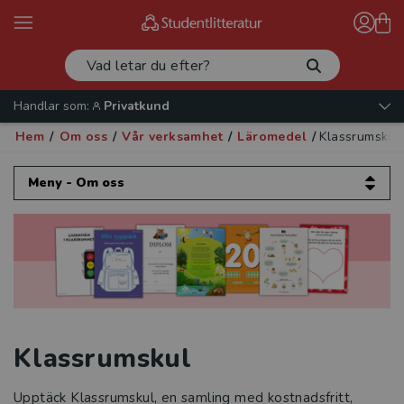
Handlar som:
Privatkund
Hem
/
Om oss
/
Vår verksamhet
/
Läromedel
/
Klassrumskul
Meny - Om oss
Om oss
Kontakta oss
Vår verksamhet
Klassrumskul
Läromedel
Produktnyheter
Upptäck Klassrumskul, en samling med kostnadsfritt,