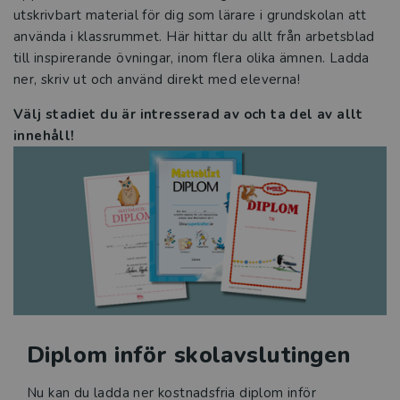
utskrivbart material för dig som lärare i grundskolan att
Sfi
använda i klassrummet. Här hittar du allt från arbetsblad
till inspirerande övningar, inom flera olika ämnen. Ladda
Läromedel i matematik för
ner, skriv ut och använd direkt med eleverna!
grundskolan
Välj stadiet du är intresserad av och ta del av allt
innehåll!
Klassrumskul
åk F–3
åk 4–6
Kurslitteratur
Kompetensutveckling
Diplom inför skolavslutingen
Prova demoprodukter
Nu kan du ladda ner kostnadsfria diplom inför
Organisation och ledning