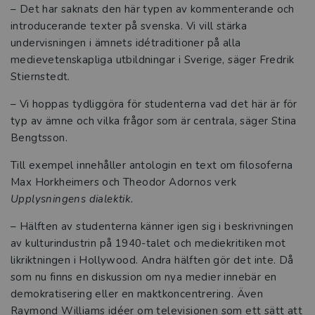
– Det har saknats den här typen av kommenterande och
introducerande texter på svenska. Vi vill stärka
Studentlitteratur i siffror
undervisningen i ämnets idétraditioner på alla
medievetenskapliga utbildningar i Sverige, säger Fredrik
GDPR och personuppgifter
Stiernstedt.
Cookies
– Vi hoppas tydliggöra för studenterna vad det här är för
typ av ämne och vilka frågor som är centrala, säger Stina
Tillgänglighet
Bengtsson.
Till exempel innehåller antologin en text om filosoferna
Systemkrav
Max Horkheimers och Theodor Adornos verk
Upplysningens dialektik.
About us
– Hälften av studenterna känner igen sig i beskrivningen
av kulturindustrin på 1940-talet och mediekritiken mot
likriktningen i Hollywood. Andra hälften gör det inte. Då
som nu finns en diskussion om nya medier innebär en
demokratisering eller en maktkoncentrering. Även
Raymond Williams idéer om televisionen som ett sätt att