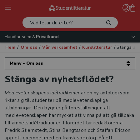
Handlar som:
Privatkund
Hem
/
Om oss
/
Vår verksamhet
/
Kurslitteratur
/
Stänga av 
Meny - Om oss
Stänga av nyhetsflödet?
Om oss
Kontakta oss
Medievetenskapens idétraditioner
är en ny antologi som
riktar sig till studenter på medievetenskapliga
Vår verksamhet
utbildningar. Den bygger på föreställningen att
medievetenskapen har mycket att vinna på att gå tillbaka
Läromedel
till ämnets idétraditioner. I förordet tar redaktörerna
Fredrik Stiernstedt, Stina Bengtsson och Staffan Ericson
Kurslitteratur
upp ett exempel med en fransk sociolog. På ett