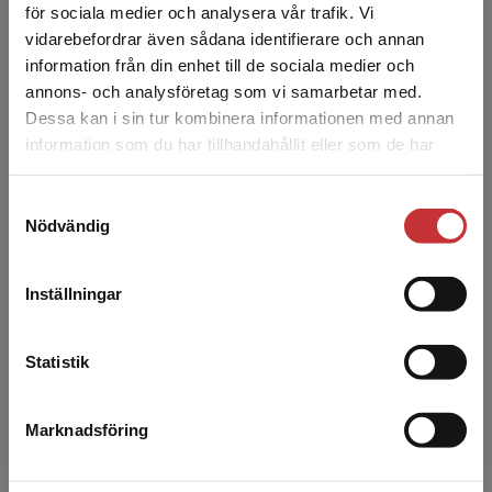
för sociala medier och analysera vår trafik. Vi
Begränsad fraktregion
vidarebefordrar även sådana identifierare och annan
information från din enhet till de sociala medier och
annons- och analysföretag som vi samarbetar med.
Medievetenskapens
Dessa kan i sin tur kombinera informationen med annan
idétraditioner
information som du har tillhandahållit eller som de har
Bengtsson, Stina m.fl. (red.)
Det verkar som att du besöker
samlat in när du har använt deras tjänster.
399 kr
inkl. moms
studentlitteratur.se via en enhet utanför Sverige.
Exkl. moms: 376 kr
Samtyckesval
Vi erbjuder inte leveranser utanför Sverige. För
Nödvändig
att kunna slutföra ett köp måste
leveransadressen vara i Sverige.
Läs mer
Inställningar
Kontakta kundservice
Statistik
Marknadsföring
Stäng