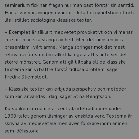
seminarium fick han frågan hur man bäst förstår sin samtid.
Därför behövs den svenska
Hans svar var aningen oväntat: sluta följ nyhetsbruset och
kurslitteraturen
läs i stället sociologins klassiska texter.
– Exemplet är såklart medvetet provokativt och vi menar
Så hotas den svenska kurslitteraturen
inte att man ska stänga av helt. Men det finns en viss
presentism i vårt ämne. Många springer mot det mest
Studora
relevanta för stunden vilket kan göra att vi inte ser det
större mönstret. Genom att gå tillbaka till de klassiska
Kurslitteratur för Yrkeshögskolan
texterna kan vi bättre förstå tidlösa problem, säger
Fredrik Stiernstedt.
Kompetensutveckling
– Klassiska texter kan erbjuda perspektiv och metoder
Prova demoprodukter
som kan användas i dag, säger Stina Bengtsson.
Organisation och ledning
Kursboken introducerar centrala idétraditioner under
1900-talet genom läsningar av enskilda verk. Texterna är
Jobba hos oss
skrivna av medievetare men även forskare inom ämnen
som idéhistoria.
Historia