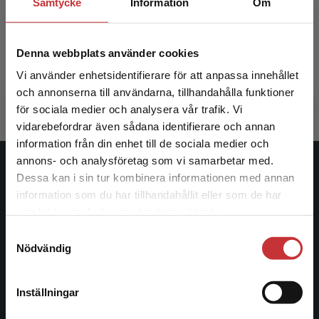
Samtycke
Information
Om
idétraditioner
Bengtsson, Stina m.fl. (red.)
Bengtsson, 
Denna webbplats använder cookies
420 kr
inkl. moms
Vi använder enhetsidentifierare för att anpassa innehållet
Exkl. moms: 396 kr
och annonserna till användarna, tillhandahålla funktioner
för sociala medier och analysera vår trafik. Vi
Begränsad fraktregion
vidarebefordrar även sådana identifierare och annan
information från din enhet till de sociala medier och
annons- och analysföretag som vi samarbetar med.
Studentlitteratur
Dessa kan i sin tur kombinera informationen med annan
information som du har tillhandahållit eller som de har
Det verkar som att du besöker
Studentlitteratur grundades 1963 och är idag Sveriges
samlat in när du har använt deras tjänster.
studentlitteratur.se via en enhet utanför Sverige.
ledande utbildningsförlag. Med läromedel, kurslitteratur,
Samtyckesval
Vi erbjuder inte leveranser utanför Sverige. För
facklitteratur, utbildningar och digitala
Nödvändig
att kunna slutföra ett köp måste
informationstjänster i utbudet, finns Studentlitteratur med
leveransadressen vara i Sverige.
Läs mer
längs hela kunskapsresan.
Inställningar
Kontakta kundservice