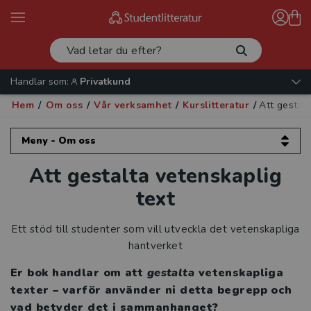
Handlar som:
Privatkund
Hem
/
Om oss
/
Vår verksamhet
/
Kurslitteratur
/
Att gestalt
Meny - Om oss
Att gestalta vetenskaplig
Om oss
text
Kontakta oss
Ett stöd till studenter som vill utveckla det vetenskapliga
Vår verksamhet
hantverket
Läromedel
Er bok handlar om att
gestalta
vetenskapliga
texter – varför använder ni detta begrepp och
Kurslitteratur
vad betyder det i sammanhanget?