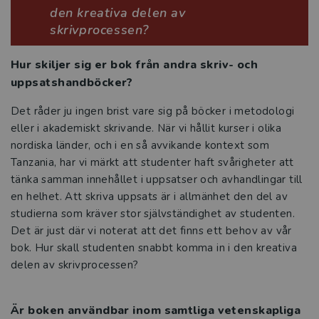
den kreativa delen av
skrivprocessen?
Studentlitteratur i siffror
Hur skiljer sig er bok från andra skriv- och
GDPR och personuppgifter
uppsatshandböcker?
Cookies
Det råder ju ingen brist vare sig på böcker i metodologi
eller i akademiskt skrivande. När vi hållit kurser i olika
Tillgänglighet
nordiska länder, och i en så avvikande kontext som
Tanzania, har vi märkt att studenter haft svårigheter att
Systemkrav
tänka samman innehållet i uppsatser och avhandlingar till
en helhet. Att skriva uppsats är i allmänhet den del av
About us
studierna som kräver stor självständighet av studenten.
Det är just där vi noterat att det finns ett behov av vår
bok. Hur skall studenten snabbt komma in i den kreativa
delen av skrivprocessen?
Är boken användbar inom samtliga vetenskapliga