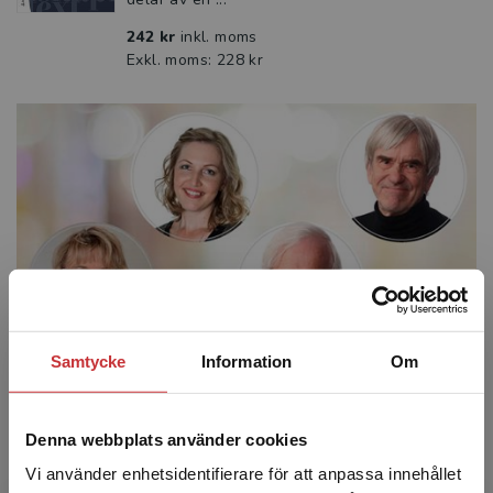
242 kr
inkl. moms
Exkl. moms: 228 kr
Samtycke
Information
Om
Om författarna
Denna webbplats använder cookies
Sven-Erik Hansén
(PhD) är professor emeritus i
Vi använder enhetsidentifierare för att anpassa innehållet
pedagogik vid Åbo Akademi i Finland och har