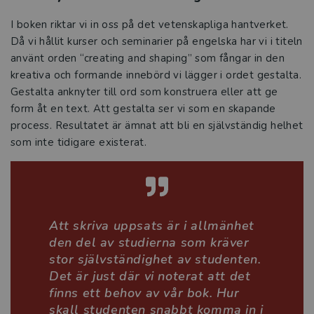
I boken riktar vi in oss på det vetenskapliga hantverket.
Därför behövs den svenska
Då vi hållit kurser och seminarier på engelska har vi i titeln
kurslitteraturen
använt orden “creating and shaping” som fångar in den
kreativa och formande innebörd vi lägger i ordet gestalta.
Så hotas den svenska kurslitteraturen
Gestalta anknyter till ord som konstruera eller att ge
form åt en text. Att gestalta ser vi som en skapande
Studora
process. Resultatet är ämnat att bli en självständig helhet
som inte tidigare existerat.
Kurslitteratur för Yrkeshögskolan
Kompetensutveckling
Prova demoprodukter
Att skriva uppsats är i allmänhet
den del av studierna som kräver
Organisation och ledning
stor självständighet av studenten.
Det är just där vi noterat att det
Jobba hos oss
finns ett behov av vår bok. Hur
skall studenten snabbt komma in i
Historia