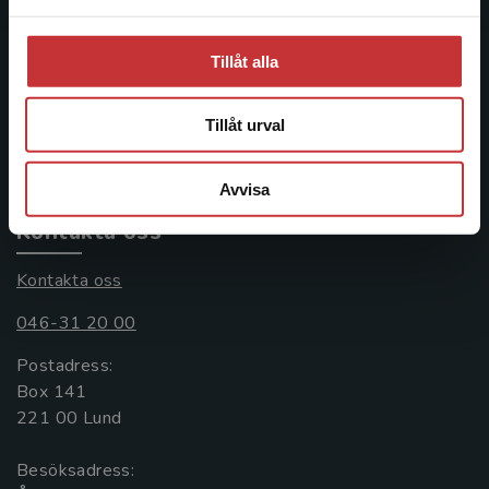
Studentlitteratur
Tillåt alla
Studentlitteratur grundades 1963 och är idag Sveriges
ledande utbildningsförlag. Med läromedel, kurslitteratur,
facklitteratur, utbildningar och digitala
Tillåt urval
informationstjänster i utbudet, finns Studentlitteratur med
längs hela kunskapsresan.
Avvisa
Kontakta oss
Kontakta oss
046-31 20 00
Postadress:
Box 141
221 00 Lund
Besöksadress: