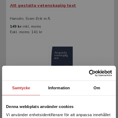
Att gestalta vetenskaplig text
Hansén, Sven-Erik m.fl.
149 kr
inkl. moms
Exkl. moms: 141 kr
Samtycke
Information
Om
Att gestalta vetenskaplig text
Hansén, Sven-Erik m.fl.
Denna webbplats använder cookies
242 kr
inkl. moms
Vi använder enhetsidentifierare för att anpassa innehållet
Exkl. moms: 228 kr