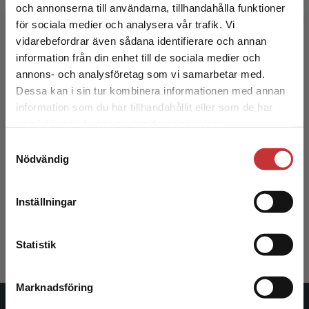
och annonserna till användarna, tillhandahålla funktioner
för sociala medier och analysera vår trafik. Vi
Begränsad fraktregion
vidarebefordrar även sådana identifierare och annan
information från din enhet till de sociala medier och
annons- och analysföretag som vi samarbetar med.
Dessa kan i sin tur kombinera informationen med annan
information som du har tillhandahållit eller som de har
Det verkar som att du besöker
samlat in när du har använt deras tjänster.
studentlitteratur.se via en enhet utanför Sverige.
Samtyckesval
Vi erbjuder inte leveranser utanför Sverige. För
Skriv vetenskapliga uppsatser,
Nödvändig
examensarbeten och avhandlingar
att kunna slutföra ett köp måste
leveransadressen vara i Sverige.
Läs mer
Nyberg, R - Tidström, A
Inställningar
Kontakta kundservice
357 kr
inkl. moms
Exkl. moms: 337 kr
Statistik
Marknadsföring
Stäng