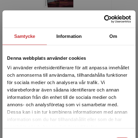
Ekonomi för yrkeshögskolan - compact
Pihlsgård, A. - Martinsson, H.
Samtycke
Information
Om
385 kr
inkl. moms
Exkl. moms: 363 kr
Denna webbplats använder cookies
Vi använder enhetsidentifierare för att anpassa innehållet
och annonserna till användarna, tillhandahålla funktioner
för sociala medier och analysera vår trafik. Vi
Begränsad fraktregion
vidarebefordrar även sådana identifierare och annan
information från din enhet till de sociala medier och
annons- och analysföretag som vi samarbetar med.
Dessa kan i sin tur kombinera informationen med annan
information som du har tillhandahållit eller som de har
Det verkar som att du besöker
samlat in när du har använt deras tjänster.
studentlitteratur.se via en enhet utanför Sverige.
Samtyckesval
Vi erbjuder inte leveranser utanför Sverige. För