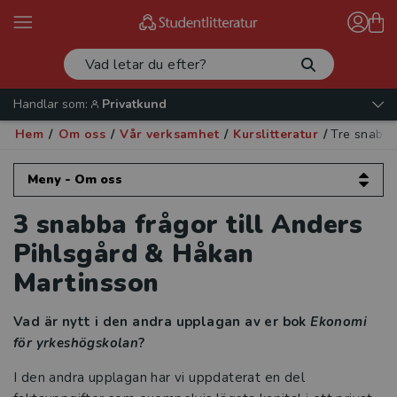
Handlar som:
Privatkund
Hem
/
Om oss
/
Vår verksamhet
/
Kurslitteratur
/
Tre snabba
Meny - Om oss
3 snabba frågor till Anders
Om oss
Pihlsgård & Håkan
Kontakta oss
Martinsson
Vår verksamhet
Vad är nytt i den andra upplagan av er bok
Ekonomi
för yrkeshögskolan
?
Läromedel
I den andra upplagan har vi uppdaterat en del
Kurslitteratur