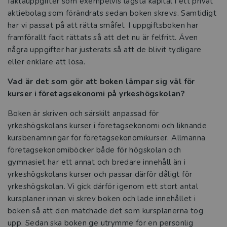
faktauppgifter som exempelvis lägsta kapital i ett privat
aktiebolag som förändrats sedan boken skrevs. Samtidigt
Därför behövs den svenska
har vi passat på att rätta småfel. I uppgiftsboken har
kurslitteraturen
framförallt facit rättats så att det nu är felfritt. Även
några uppgifter har justerats så att de blivit tydligare
Så hotas den svenska kurslitteraturen
eller enklare att lösa.
Studora
Vad är det som gör att boken lämpar sig väl för
kurser i företagsekonomi på yrkeshögskolan?
Kurslitteratur för Yrkeshögskolan
Boken är skriven och särskilt anpassad för
yrkeshögskolans kurser i företagsekonomi och liknande
Kompetensutveckling
kursbenämningar för företagsekonomikurser. Allmänna
företagsekonomiböcker både för högskolan och
Prova demoprodukter
gymnasiet har ett annat och bredare innehåll än i
yrkeshögskolans kurser och passar därför dåligt för
Organisation och ledning
yrkeshögskolan. Vi gick därför igenom ett stort antal
kursplaner innan vi skrev boken och lade innehållet i
Jobba hos oss
boken så att den matchade det som kursplanerna tog
upp. Sedan ska boken ge utrymme för en personlig
Historia