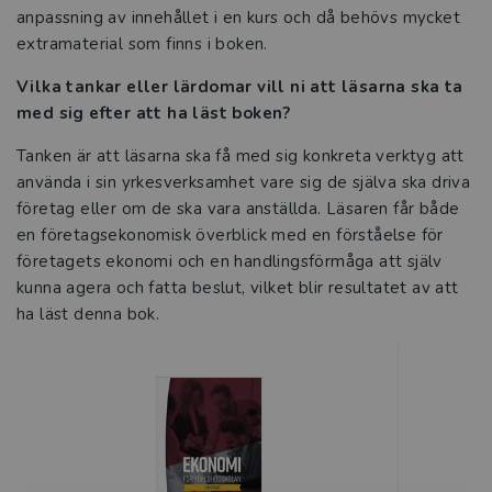
anpassning av innehållet i en kurs och då behövs mycket
extramaterial som finns i boken.
Studentlitteratur i siffror
Vilka tankar eller lärdomar vill ni att läsarna ska ta
GDPR och personuppgifter
med sig efter att ha läst boken?
Cookies
Tanken är att läsarna ska få med sig konkreta verktyg att
använda i sin yrkesverksamhet vare sig de själva ska driva
Tillgänglighet
företag eller om de ska vara anställda. Läsaren får både
en företagsekonomisk överblick med en förståelse för
Systemkrav
företagets ekonomi och en handlingsförmåga att själv
kunna agera och fatta beslut, vilket blir resultatet av att
About us
ha läst denna bok.