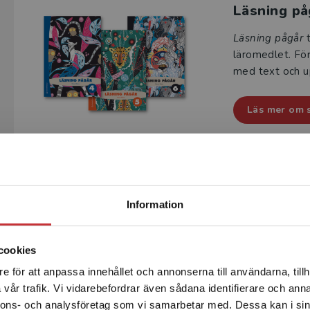
Läsning på
Läsning pågår
t
läromedlet. Fö
med text och up
Läs mer om 
Läsförstå
Begränsad fraktregion
Läsförståelse 
Information
böcker för mell
på texter och u
att fokusera på 
cookies
e för att anpassa innehållet och annonserna till användarna, tillh
Det verkar som att du besöker studentlitteratur.se via en
vår trafik. Vi vidarebefordrar även sådana identifierare och anna
Läs mer om s
enhet utanför Sverige. Vi erbjuder inte leveranser utanför
nnons- och analysföretag som vi samarbetar med. Dessa kan i sin
Sverige. För att kunna slutföra ett köp måste