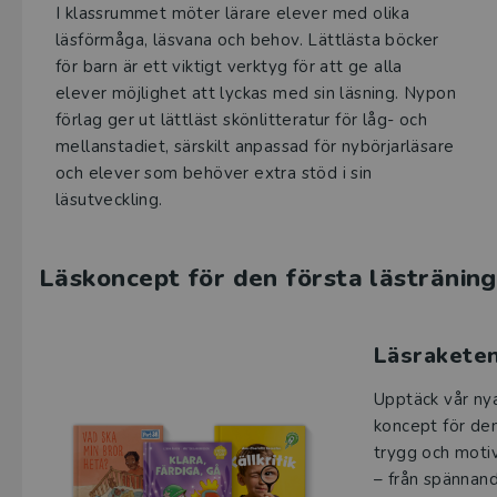
I klassrummet möter lärare elever med olika
läsförmåga, läsvana och behov. Lättlästa böcker
för barn är ett viktigt verktyg för att ge alla
elever möjlighet att lyckas med sin läsning. Nypon
förlag ger ut lättläst skönlitteratur för låg- och
mellanstadiet, särskilt anpassad för nybörjarläsare
och elever som behöver extra stöd i sin
läsutveckling.
Läskoncept för den första lästräning
Läsrakete
Upptäck vår ny
koncept för den
trygg och motiv
– från spännand