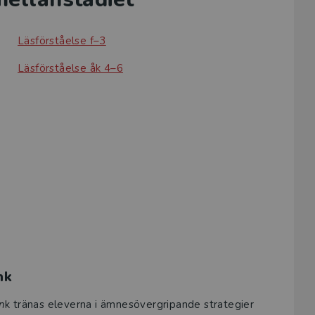
Läsförståelse f–3
Läsförståelse åk 4–6
nk
n
k tränas eleverna i ämnesövergripande strategier