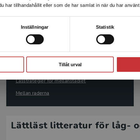
har tillhandahållit eller som de har samlat in när du har använt 
leveransadressen vara i Sverige.
Läs mer
Kontakta kundservice
Inställningar
Statistik
Fler läsförståelsetitlar F–6
Läsa Lätt Läsförståelse
Stäng
Läs– och skrivbok
Tillåt urval
Lässtrategier för lågstadiet
Lässtrategier för mellanstadiet
Mellan raderna
Lättläst litteratur för låg-