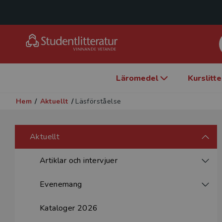
Läromedel
Kurslitt
Hem
/
Aktuellt
/
Läsförståelse
Aktuellt
Artiklar och intervjuer
Evenemang
Kataloger 2026