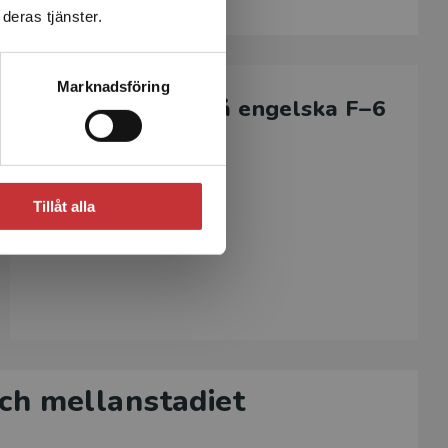
deras tjänster.
Marknadsföring
Läsförståelse på engelska F–6
Reading Rockets A–D
Active Reading A–C
Tillåt alla
 och mellanstadiet