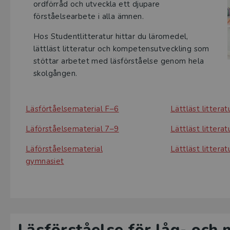
ordförråd och utveckla ett djupare
förståelsearbete i alla ämnen.
Hos Studentlitteratur hittar du läromedel,
lättläst litteratur och kompetensutveckling som
stöttar arbetet med läsförståelse genom hela
skolgången.
Läsförtåelsematerial F–6
Lättläst litterat
Läförståelsematerial 7–9
Lättläst litterat
Läförståelsematerial
Lättläst littera
gymnasiet
Läsförståelse för låg- och 