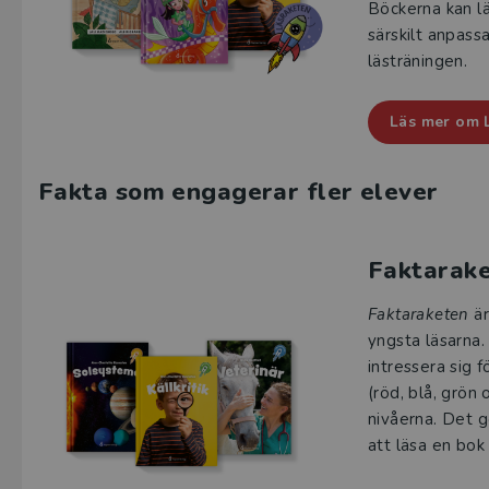
Böckerna kan lä
särskilt anpass
lästräningen.
Läs mer om 
Fakta som engagerar fler elever
Faktarak
Faktaraketen
är
yngsta läsarna.
intressera sig f
(röd, blå, grön
nivåerna. Det g
att läsa en bok t