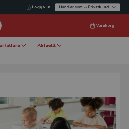
Logga in
Handlar som:
Privatkund
Varukorg
örfattare
Aktuellt