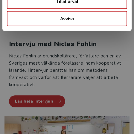
Tillåt urval
Avvisa
Intervju med Niclas Fohlin
Niclas Fohlin är grundskollärare, författare och en av
Sveriges mest välkända föreläsare inom kooperativt
lärande. I intervjun berättar han om metodens
framväxt och varför allt fler lärare väljer att arbeta
kooperativt.
Läs hela intervjun