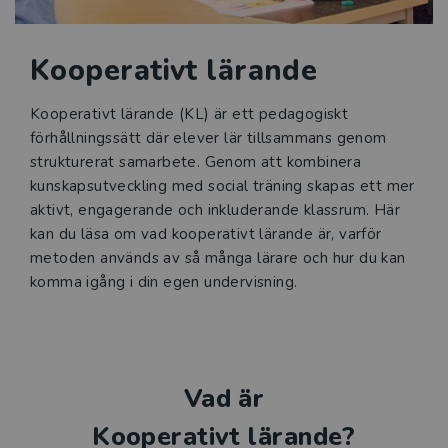
Kvalitetssäkrade läromedel
Kooperativt lärande
Statsbidrag för inköp av läroböcker och
lärarhandledningar 2026
Kooperativt lärande (KL) är ett pedagogiskt
förhållningssätt där elever lär tillsammans genom
Reformer
strukturerat samarbete. Genom att kombinera
kunskapsutveckling med social träning skapas ett mer
Press
aktivt, engagerande och inkluderande klassrum. Här
kan du läsa om vad kooperativt lärande är, varför
metoden används av så många lärare och hur du kan
komma igång i din egen undervisning.
Vad är
Kooperativt lärande?