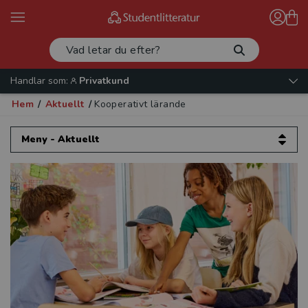
Handlar som:
Privatkund
Hem
/
Aktuellt
/
Kooperativt lärande
Meny - Aktuellt
Aktuellt
Artiklar och intervjuer
Evenemang
Kataloger 2026
Beställ provexemplar