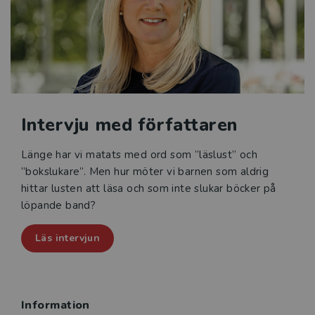
skolåldern, läsintresse i förskolan, läsfrämjande i
förskola, skola och fritidshem samt läsintresse och
läs­motivation på fritiden.
Läsmotivation och läsintresse vänder sig till blivande
och yrkesverksamma pedagoger i förskola, grund- och
gymnasieskola och fritidshem samt till skolledare.
Intervju med författaren
Den är även relevant för språk-, läs- och
skrivutvecklare och skolbibliotekarier.
Länge har vi matats med ord som ”läslust” och
”bokslukare”. Men hur möter vi barnen som aldrig
hittar lusten att läsa och som inte slukar böcker på
löpande band?
Läs intervjun
Information