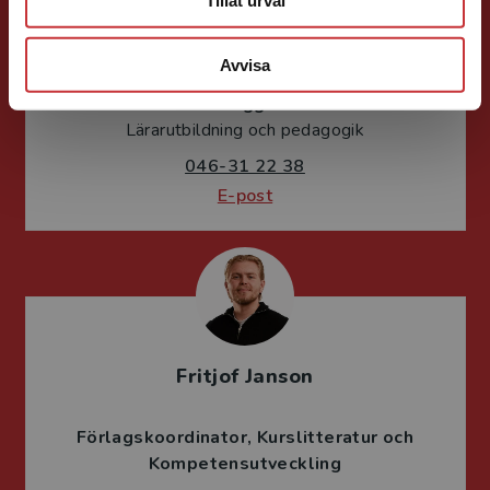
Tillåt urval
Sigrid Ekblad
Avvisa
Förläggare
Lärarutbildning och pedagogik
046-31 22 38
E-post
Fritjof Janson
Förlagskoordinator
Kurslitteratur och
Kompetensutveckling