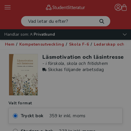
Handlar som:
Privatkund
Hem
/
Kompetensutveckling
/
Skola F-6
/
Ledarskap och sk
Läsmotivation och läsintresse
- i förskola, skola och fritidshem
Skickas följande arbetsdag
Valt format
Tryckt bok
359 kr inkl. moms