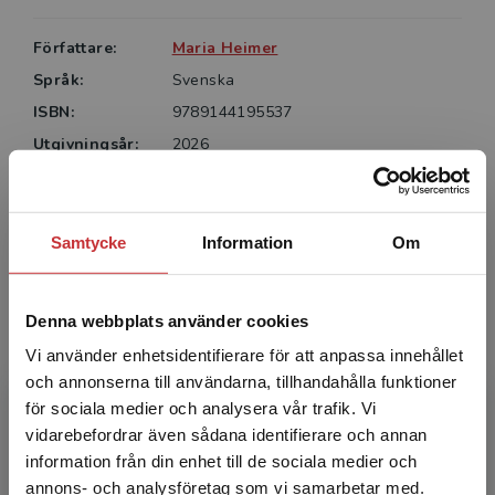
Författare:
Maria Heimer
Språk:
Svenska
ISBN:
9789144195537
Utgivningsår:
2026
Artikelnummer:
48164-01
Upplaga:
Första
Sidantal:
284
Samtycke
Information
Om
Köp- och leveransvillkor
Denna webbplats använder cookies
Vi använder enhetsidentifierare för att anpassa innehållet
och annonserna till användarna, tillhandahålla funktioner
Författare
för sociala medier och analysera vår trafik. Vi
Begränsad fraktregion
vidarebefordrar även sådana identifierare och annan
information från din enhet till de sociala medier och
annons- och analysföretag som vi samarbetar med.