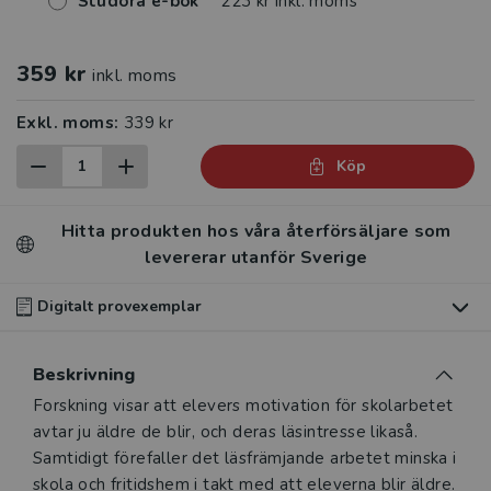
Studora e-bok
223 kr inkl. moms
359 kr
inkl. moms
Exkl. moms:
339 kr
Köp
Hitta produkten hos våra återförsäljare som
levererar utanför Sverige
Digitalt provexemplar
Du som undervisar kan beställa ett kostnadsfritt
Beskrivning
digitalt provexemplar av den här produkten
.
Beskrivning
Forskning visar att elevers motivation för skolarbetet
Våra digitala provexemplar tillhandahålls via Studora.se
avtar ju äldre de blir, och deras läsintresse likaså.
och ger dig tillgång till boken under 180 dagar. Observera
Samtidigt förefaller det läsfrämjande arbetet minska i
att erbjudandet endast gäller relevanta produkter för din
skola och fritidshem i takt med att eleverna blir äldre.