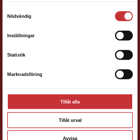
samlat in när du har använt deras tjänster.
studentlitteratur.se via en enhet utanför Sverige.
Samtyckesval
Vi erbjuder inte leveranser utanför Sverige. För
Nödvändig
att kunna slutföra ett köp måste
leveransadressen vara i Sverige.
Jenny Klang
Läs mer
Inställningar
Kontakta kundservice
Läromedelsutvecklare
Läromedel och
lättläst
Statistik
Svenska F-9
046-31 23 22
Marknadsföring
Stäng
E-post
Tillåt alla
Tillåt urval
Jessica Olefeldt
Avvisa