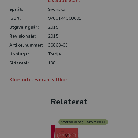
Liselotte Ståhl
raderna – avancerad har också ett innehåll och
budskap i texterna som lämpar sig bättre för lite
Språk:
Svenska
äldre elever.
ISBN:
9789144108001
Utgivningsår:
2015
Kopieringsunderlagen har ett brett
Revisionsår:
2015
användningsområde eftersom de kan användas över
flera årskurser och i kombination med övriga titlar i
Artikelnummer:
36868-03
serien.
Upplaga:
Tredje
Sidantal:
138
Köp- och leveransvillkor
Relaterat
Statsbidrag läromedel