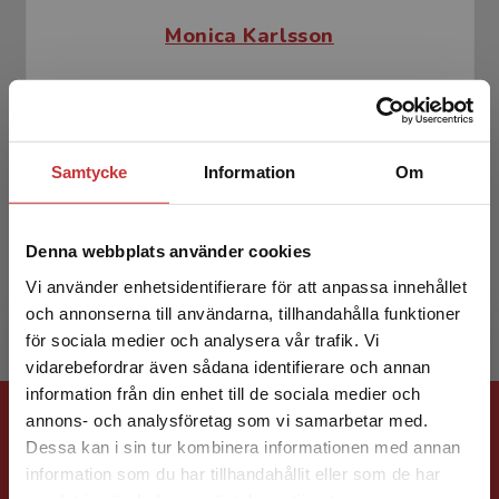
Monica Karlsson
Samtycke
Information
Om
Liselotte Ståhl
Denna webbplats använder cookies
Vi använder enhetsidentifierare för att anpassa innehållet
och annonserna till användarna, tillhandahålla funktioner
för sociala medier och analysera vår trafik. Vi
Begränsad fraktregion
vidarebefordrar även sådana identifierare och annan
information från din enhet till de sociala medier och
Förlagskontakt
annons- och analysföretag som vi samarbetar med.
Dessa kan i sin tur kombinera informationen med annan
information som du har tillhandahållit eller som de har
Det verkar som att du besöker