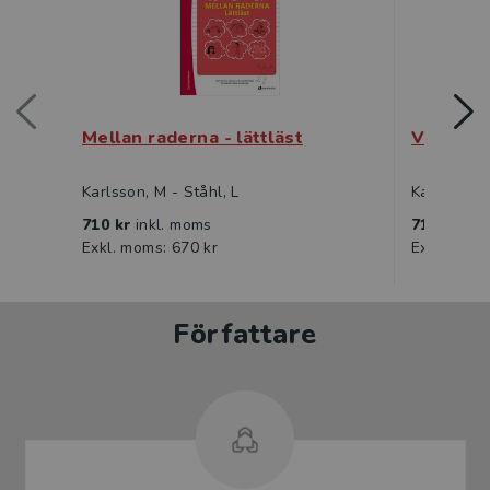
Mellan raderna - lättläst
Vad står
Karlsson, M - Ståhl, L
Karlsson, M
710 kr
inkl. moms
710 kr
ink
Exkl. moms: 670 kr
Exkl. moms
Författare