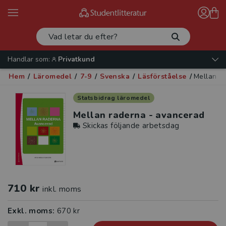
Handlar som:
Privatkund
Hem
/
Läromedel
/
7-9
/
Svenska
/
Läsförståelse
/
Mellan r
Statsbidrag läromedel
Mellan raderna - avancerad
Skickas följande arbetsdag
710 kr
inkl. moms
Exkl. moms:
670 kr