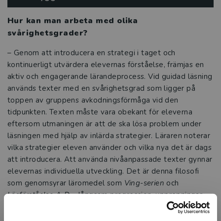
Hur kan man arbeta med olika
svårighetsgrader?
– Genom att introducera en strategi i taget och
kontinuerligt utvärdera elevernas förståelse, främjas en
aktiv och engagerande lärandeprocess. Vid guidad läsning
används texter med en svårighetsgrad som ligger på
toppen av gruppens avkodningsförmåga vid den
tidpunkten. Texten måste vara obekant för eleverna
eftersom utmaningen är att de ska lösa problem under
läsningen med hjälp av inlärda strategier. Läraren noterar
vilka strategier eleven använder och vilka nya det är dags
att introducera. Att använda nivåanpassade texter gynnar
elevernas individuella utveckling. Det är denna filosofi
som genomsyrar läromedel som
Ving-serien
och
Läsförståelse A-D
– långsam progression, upprepningar
och tydligt bildstöd.