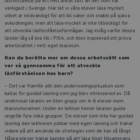
läsförståelse på ett helt annat sätt än det som var
vanligast i Sverige. Här lät vi våra elever läsa mycket,
vilket är nödvändigt för att bli säker och snabb på själva
avkodningen, men att läsa mycket är inte tillräckligt för
att utveckla läsförståelseförmågan. Jag insåg varför dessa
länder låg så bra till i PISA, och blev inspirerad att pröva
arbetssättet i mitt eget klassrum.
Kan du berätta mer om dessa arbetssätt som
var så gynnsamma för att utveckla
läsförståelsen hos barn?
– Det var framför allt den undervisningssituation som
kallas för guidad läsning som jag blev intresserad av. Då
undervisar läraren en liten grupp om 4–6 elever inom
klassrumsramen. Under en lektion hinner läraren guida
ungefär fyra olika grupper. De elever som inte har guidad
läsning den lektionen jobbar med egen läsning och tränar
vidare på att använda de strategier som de kan så långt.
Några elever tränar kanske på att läsa högt tillsammans,