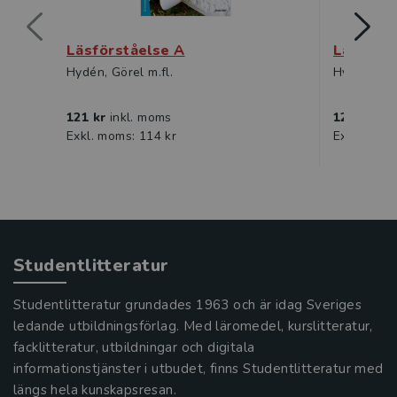
Läsförståelse A
Läsförst
Hydén, Görel m.fl.
Hydén, Gör
121 kr
inkl. moms
121 kr
ink
Exkl. moms: 114 kr
Exkl. moms
Studentlitteratur
Studentlitteratur grundades 1963 och är idag Sveriges
ledande utbildningsförlag. Med läromedel, kurslitteratur,
facklitteratur, utbildningar och digitala
informationstjänster i utbudet, finns Studentlitteratur med
längs hela kunskapsresan.