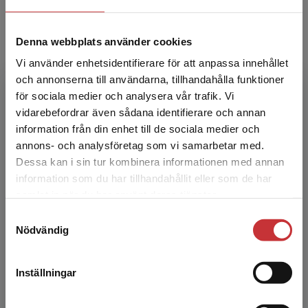
Läs mer
Denna webbplats använder cookies
Vi använder enhetsidentifierare för att anpassa innehållet
och annonserna till användarna, tillhandahålla funktioner
för sociala medier och analysera vår trafik. Vi
Begränsad fraktregion
vidarebefordrar även sådana identifierare och annan
information från din enhet till de sociala medier och
annons- och analysföretag som vi samarbetar med.
Dessa kan i sin tur kombinera informationen med annan
information som du har tillhandahållit eller som de har
Det verkar som att du besöker
samlat in när du har använt deras tjänster.
studentlitteratur.se via en enhet utanför Sverige.
Samtyckesval
Vi erbjuder inte leveranser utanför Sverige. För
Nödvändig
att kunna slutföra ett köp måste
leveransadressen vara i Sverige.
Läs mer
Mässor
Inställningar
Kontakta kundservice
Välkommen att träffa oss på mässor runt om i landet
där du kan upptäcka nya läromedel, få inspiration och