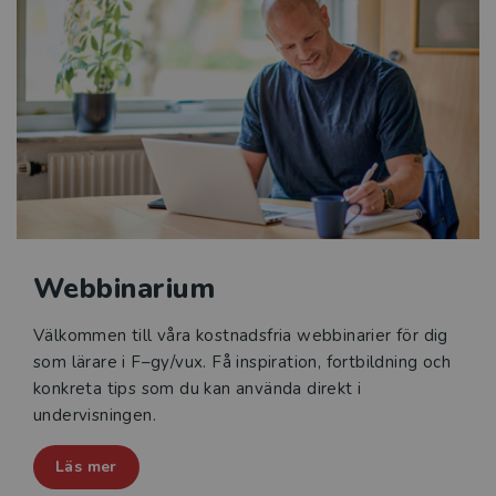
Mässor
Kataloger 2026
Beställ provexemplar
Kvalitetssäkrade läromedel
Statsbidrag för inköp av läroböcker och
lärarhandledningar 2026
Webbinarium
Reformer
Välkommen till våra kostnadsfria webbinarier för dig
som lärare i F–gy/vux. Få inspiration, fortbildning och
Press
konkreta tips som du kan använda direkt i
undervisningen.
Läs mer