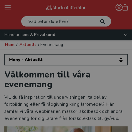
Handlar som:
Privatkund
Hem
/
Aktuellt
/
Evenemang
Meny - Aktuellt
Välkommen till våra
Aktuellt
evenemang
Artiklar och intervjuer
Vill du få inspiration till undervisningen, ta del av
Evenemang
fortbildning eller få rådgivning kring läromedel? Här
samlar vi våra webbinarier, mässor, skolbesök och andra
Webbinarier
evenemang för dig lärare från förskoleklass till gy/vux.
Skolbesök och rådgivning