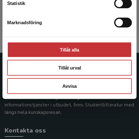
Statistik
samtala med våra experter om undervisning, läsning
och lärande.
Marknadsföring
Stäng
Läs mer
Tillåt alla
Studentlitteratur
Tillåt urval
Studentlitteratur grundades 1963 och är idag Sveriges
Avvisa
ledande utbildningsförlag. Med läromedel, kurslitteratur,
facklitteratur, utbildningar och digitala
informationstjänster i utbudet, finns Studentlitteratur med
längs hela kunskapsresan.
Kontakta oss