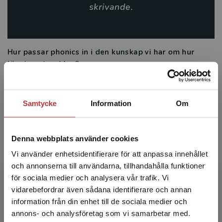
skrivande.
Hur passar phonics in i den kunskap vi har om hur
läsning utvecklas?
– Den internationella forskningen visar tydligt att
systematisk undervisning om kopplingen mellan
bokstäver och ljud stärker elevernas avkodningsförmåga.
Samtycke
Information
Om
Svenska studier visar också att undervisning som
kombinerar avkodning och språkförståelse fungerar väl i
svenska förhållanden. Båda delarna behövs för att
Denna webbplats använder cookies
utveckla god läsförmåga.
Vi använder enhetsidentifierare för att anpassa innehållet
och annonserna till användarna, tillhandahålla funktioner
Vid Malmö universitet pågår flera satsningar som
för sociala medier och analysera vår trafik. Vi
ska stärka förståelsen för barns läs- och
Begränsad fraktregion
vidarebefordrar även sådana identifierare och annan
skrivutveckling. Vad är utmärkande för
information från din enhet till de sociala medier och
forskningsprojektet DEPTH som du är med i, och vad
annons- och analysföretag som vi samarbetar med.
hoppas ni att det ska bidra med?