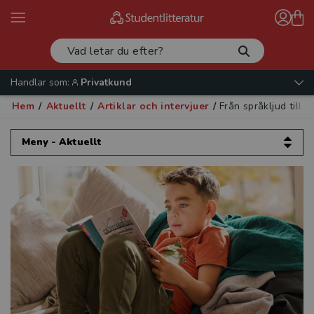
Handlar som:
Privatkund
Hem
/
Aktuellt
/
Artiklar och intervjuer
/
Från språkljud till 
Meny - Aktuellt
Aktuellt
Artiklar och intervjuer
Validera mera!
Etik för psykologer
Europeisk datarätt