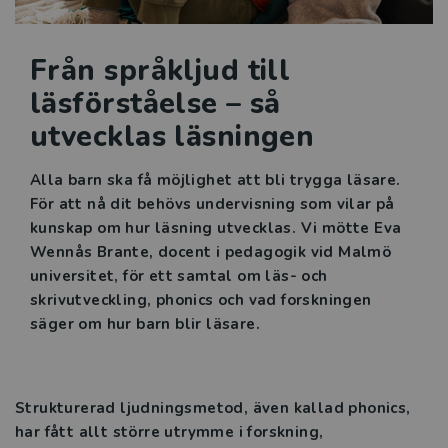
Manusets hjärta
Från språkljud till
Språk i sikte
läsförståelse – så
utvecklas läsningen
Svenskämnet i praktiken
Alla barn ska få möjlighet att bli trygga läsare.
Intervju Etik och juridik
För att nå dit behövs undervisning som vilar på
kunskap om hur läsning utvecklas. Vi mötte Eva
Mer problemlösning i
Wennås Brante, docent i pedagogik vid Malmö
matematikundervisningen
universitet, för ett samtal om läs- och
skrivutveckling, phonics och vad forskningen
Tre snabba frågor till Linda Edström
säger om hur barn blir läsare.
Tre snabba frågor till Julia Tillenius
Tre snabba frågor till Emma Frisk Carlström
Strukturerad ljudningsmetod, även kallad phonics,
har fått allt större utrymme i forskning,
Läsning på agendan