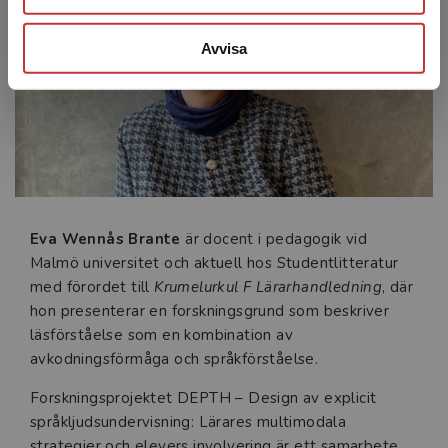
Avvisa
Eva Wennås Brante
är docent i pedagogik vid
Malmö universitet och aktuell hos Studentlitteratur
med förordet till
Krumelurkul F
Lärarhandledning
, där
hon presenterar en forskningsgrund som beskriver
läsförståelse som en kombination av
avkodningsförmåga och språkförståelse.
Forskningsprojektet DEPTH – Design av explicit
språkljudsundervisning: Lärares multimodala
strategier och elevers involvering är ett samarbete