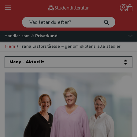
Handlar som:
Privatkund
Hem
/
Träna läsförståelse – genom skolans alla stadier
Meny - Aktuellt
Aktuellt
Artiklar och intervjuer
Validera mera!
Etik för psykologer
Europeisk datarätt