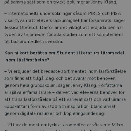
Reformer
på samma sätt som en tryckt bok, menar Jenny Klang.
– Internationella undersökningar såsom PIRLS och PISA
Press
visar tyvärr att elevers läskunnighet har försämrats, säger
Jessica Olefeldt. Därför är det viktigt att erbjuda den här
typen av läromedel för alla stadier som ett komplement
till basläromedlet i svenska.
Kan ni kort berätta om Studentlitteraturs läromedel
inom läsförståelse?
– Vi erbjuder det bredaste sortimentet inom läsförståelse
som finns att tillgå idag, och det svarar mot behoven
genom hela grundskolan, säger Jenny Klang. Författarna
är själva erfarna lärare – de vet vad eleverna behöver för
att träna läsförståelse på ett varierat sätt och vad lärarna
uppskattar i form av stöd och inspiration, bland annat
genom digitala resurser och kopieringsunderlag.
– Ett av de mest omtyckta läromedlen är vår serie
Mikro–