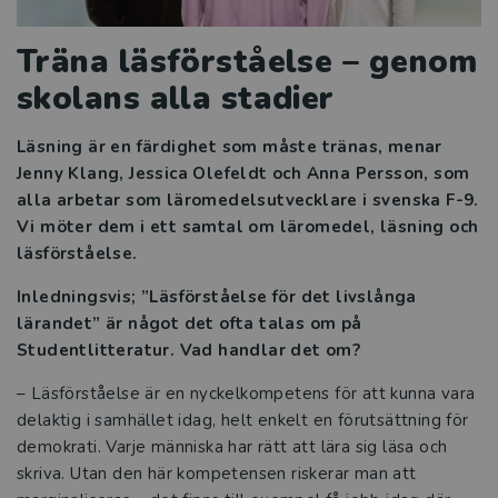
Manusets hjärta
Träna läsförståelse – genom
skolans alla stadier
Språk i sikte
Läsning är en färdighet som måste tränas, menar
Svenskämnet i praktiken
Jenny Klang, Jessica Olefeldt och Anna Persson, som
alla arbetar som läromedelsutvecklare i svenska F-9.
Intervju Etik och juridik
Vi möter dem i ett samtal om läromedel, läsning och
läsförståelse.
Mer problemlösning i
matematikundervisningen
Inledningsvis; ”Läsförståelse för det livslånga
lärandet” är något det ofta talas om på
Tre snabba frågor till Linda Edström
Studentlitteratur. Vad handlar det om?
Tre snabba frågor till Julia Tillenius
– Läsförståelse är en nyckelkompetens för att kunna vara
delaktig i samhället idag, helt enkelt en förutsättning för
Tre snabba frågor till Emma Frisk Carlström
demokrati. Varje människa har rätt att lära sig läsa och
skriva. Utan den här kompetensen riskerar man att
Läsning på agendan