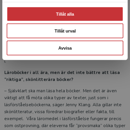
jättebra komplement till böckerna i de serier där vi
erbjuder elevpaket. Att texterna är avgränsade och
Tillåt alla
varierade är också en fördel när det gäller att fånga
elevernas intresse, säger Jessica Olefeldt.
Tillåt urval
– Nu har vi pratat mycket om läsning, men det finns ju
även en annan viktig aspekt, nämligen skrivandet.
Intressanta texter bidrar till att inspirera eleverna att
Avvisa
skriva egna berättelser i olika genrer, fyller Anna Persson
i.
Läroböcker i all ära, men är det inte bättre att läsa
”riktiga”, skönlitterära böcker?
– Självklart ska man läsa hela böcker. Men det är även
viktigt att få möta olika typer av texter, just som i
läsförståelseböckerna, säger Jenny Klang. Alla gillar inte
skönlitteratur, vissa föredrar biografier eller fakta, till
exempel. Våra läromedel i läsförståelse fungerar precis
som ostprovning, där eleverna får “provsmaka” olika typer