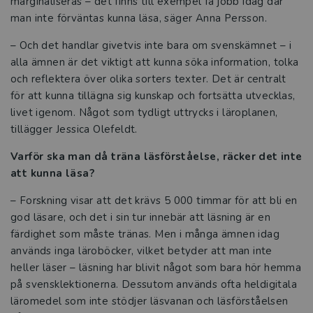
marginaliseras – det finns till exempel få jobb idag där
man inte förväntas kunna läsa, säger Anna Persson.
Från språkljud till läsförståelse – så
– Och det handlar givetvis inte bara om svenskämnet – i
utvecklas läsningen
alla ämnen är det viktigt att kunna söka information, tolka
och reflektera över olika sorters texter. Det är centralt
När eleverna hjälper varandra växer
för att kunna tillägna sig kunskap och fortsätta utvecklas,
lärandet
livet igenom. Något som tydligt uttrycks i läroplanen,
tillägger Jessica Olefeldt.
Evenemang
Varför ska man då träna läsförståelse, räcker det inte
Kataloger 2026
att kunna läsa?
Beställ provexemplar
– Forskning visar att det krävs 5 000 timmar för att bli en
god läsare, och det i sin tur innebär att läsning är en
Kvalitetssäkrade läromedel
färdighet som måste tränas. Men i många ämnen idag
används inga läroböcker, vilket betyder att man inte
Statsbidrag för inköp av läroböcker och
heller läser – läsning har blivit något som bara hör hemma
lärarhandledningar 2026
på svensklektionerna. Dessutom används ofta heldigitala
läromedel som inte stödjer läsvanan och läsförståelsen