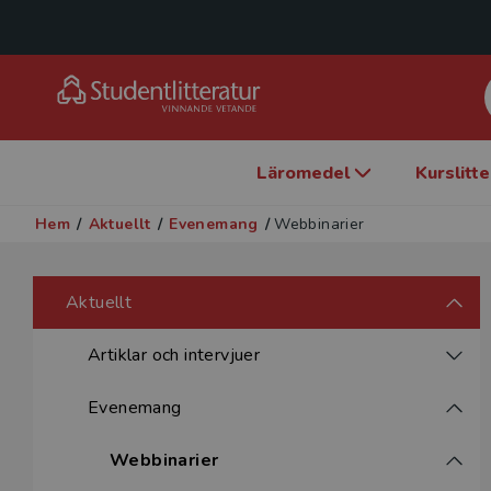
Läromedel
Kurslitt
Hem
/
Aktuellt
/
Evenemang
/
Webbinarier
Aktuellt
Artiklar och intervjuer
Evenemang
Webbinarier