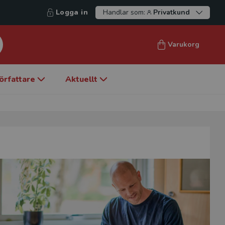
Logga in
Handlar som:
Privatkund
Varukorg
örfattare
Aktuellt