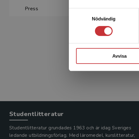
Press
Samtyckesval
Nödvändig
Avvisa
Studentlitteratur
Studentlitteratur grundades 1963 och är idag Sveriges
ledande utbildningsförlag. Med läromedel, kurslitteratur,