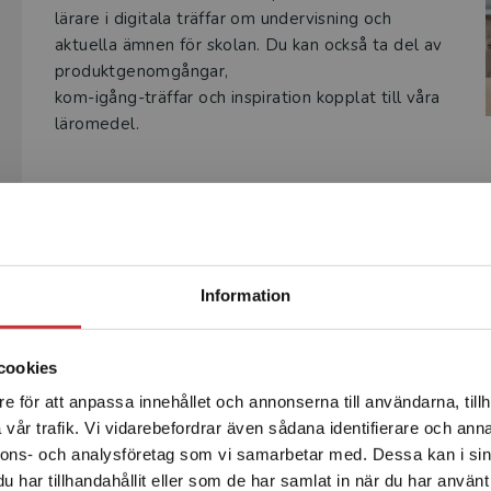
lärare i digitala träffar om undervisning och
aktuella ämnen för skolan. Du kan också ta del av
produktgenomgångar,
kom-igång-träffar och inspiration kopplat till våra
läromedel.
Begränsad fraktregion
Information
cookies
e för att anpassa innehållet och annonserna till användarna, tillh
Det verkar som att du besöker studentlitteratur.se via en
vår trafik. Vi vidarebefordrar även sådana identifierare och anna
enhet utanför Sverige. Vi erbjuder inte leveranser utanför
nnons- och analysföretag som vi samarbetar med. Dessa kan i sin
Sverige. För att kunna slutföra ett köp måste
har tillhandahållit eller som de har samlat in när du har använt 
leveransadressen vara i Sverige.
Läs mer