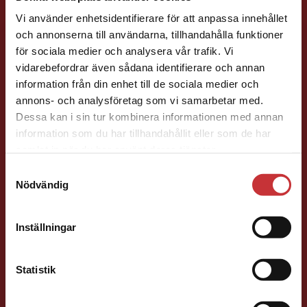
Vi använder enhetsidentifierare för att anpassa innehållet
och annonserna till användarna, tillhandahålla funktioner
för sociala medier och analysera vår trafik. Vi
Begränsad fraktregion
vidarebefordrar även sådana identifierare och annan
information från din enhet till de sociala medier och
Jill McCabe
annons- och analysföretag som vi samarbetar med.
Dessa kan i sin tur kombinera informationen med annan
Läromedelsutvecklare
Läromedel och
information som du har tillhandahållit eller som de har
Det verkar som att du besöker
lättläst
samlat in när du har använt deras tjänster.
studentlitteratur.se via en enhet utanför Sverige.
Engelska F-9
Samtyckesval
Vi erbjuder inte leveranser utanför Sverige. För
Nödvändig
046-31 22 98
att kunna slutföra ett köp måste
leveransadressen vara i Sverige.
Läs mer
E-post
Inställningar
Kontakta kundservice
Statistik