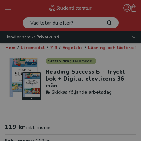
Handlar som:
Privatkund
Hem
/
Läromedel
/
7-9
/
Engelska
/
Läsning och läsförståe
Statsbidrag läromedel
Reading Success B - Tryckt
bok + Digital elevlicens 36
mån
Skickas följande arbetsdag
119 kr
inkl. moms