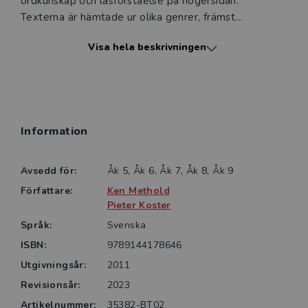
ordkunskap och läsförståelse på högersidan.
Texterna är hämtade ur olika genrer, främst
berättelser och dagböcker. I A- boken finns dessutom
Visa hela beskrivningen
diagram, annons, information, faktatext, e-post och
intervju. I B-boken förekommer recension, karta, e-
post, chat och nyhetsartikel.
Reading Success är inte någon förbrukningsbok –
eleven skriver i ett separat skrivhäfte.
Information
Längst bak i boken finns en ordlista till varje kapitel.
Alla texter inlästa
Avsedd för:
Åk 5, Åk 6, Åk 7, Åk 8, Åk 9
Eleven får tillgång till alla bokens texter inlästa i form
Författare:
Ken Methold
av ljudfiler.
Pieter Koster
Språk:
Svenska
ISBN:
9789144178646
Utgivningsår:
2011
Revisionsår:
2023
Artikelnummer:
35382-BT02