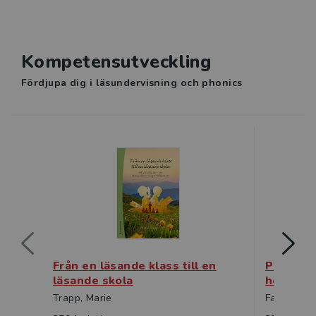
Kompetensutveckling
Fördjupa dig i läsundervisning och phonics
Från en läsande klass till en
Perspekt
läsande skola
högre ut
Trapp, Marie
Falkner, K