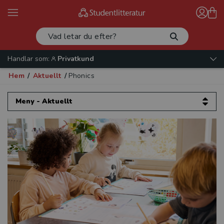
Handlar som:
Privatkund
Hem
/
Aktuellt
/
Phonics
Meny - Aktuellt
Aktuellt
Artiklar och intervjuer
Evenemang
Kataloger 2026
Beställ provexemplar