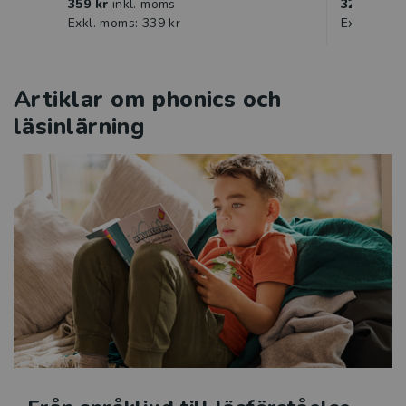
359 kr
inkl. moms
323 kr
ink
Exkl. moms: 339 kr
Exkl. moms
Artiklar om phonics och
läsinlärning