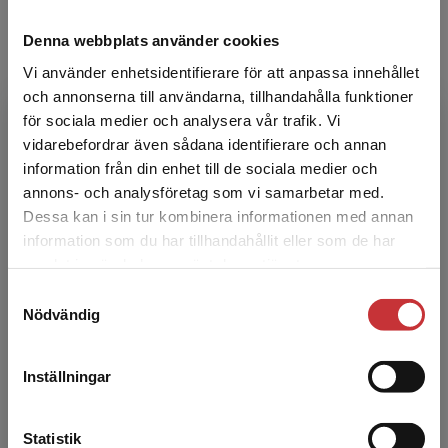
Krumelurkul Förskoleklass
Denna webbplats använder cookies
Vi använder enhetsidentifierare för att anpassa innehållet
Krumelurkul
för förskoleklassen är ett läromedel som
och annonserna till användarna, tillhandahålla funktioner
utgår från den språkutvecklande högläsningen och
för sociala medier och analysera vår trafik. Vi
strukturerade ljudningsmetoden (phonics). Genom
Begränsad fraktregion
vidarebefordrar även sådana identifierare och annan
engagerande berättelser, systematisk och
information från din enhet till de sociala medier och
strukturerad bokstavsinlärning samt ett omfattande
annons- och analysföretag som vi samarbetar med.
lärarstöd får eleverna en gedigen start på sin läs- och
Dessa kan i sin tur kombinera informationen med annan
skrivinlärning.
information som du har tillhandahållit eller som de har
Det verkar som att du besöker
samlat in när du har använt deras tjänster.
studentlitteratur.se via en enhet utanför Sverige.
Läs mer om serien
Samtyckesval
Vi erbjuder inte leveranser utanför Sverige. För
Nödvändig
att kunna slutföra ett köp måste
leveransadressen vara i Sverige.
Läs mer
Inställningar
Kontakta kundservice
Statistik