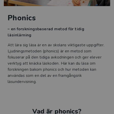
Kvalitetssäkrade läromedel
Phonics
Statsbidrag för inköp av läroböcker och
lärarhandledningar 2026
– en forskningsbaserad metod för tidig
läsinlärning
Reformer
Att lära sig läsa är en av skolans viktigaste uppgifter.
Ljudningsmetoden (phonics) är en metod som
Press
fokuserar på den tidiga avkodningen och ger elever
verktyg att knäcka läskoden. Här kan du läsa om
forskningen bakom phonics och hur metoden kan
användas som en del av en framgångsrik
läsundervisning.
Vad är phonics?