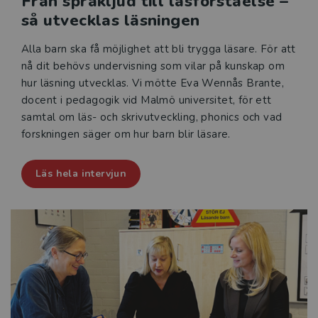
Från språkljud till läsförståelse –
så utvecklas läsningen
Alla barn ska få möjlighet att bli trygga läsare. För att
nå dit behövs undervisning som vilar på kunskap om
hur läsning utvecklas. Vi mötte Eva Wennås Brante,
docent i pedagogik vid Malmö universitet, för ett
samtal om läs- och skrivutveckling, phonics och vad
forskningen säger om hur barn blir läsare.
Läs hela intervjun