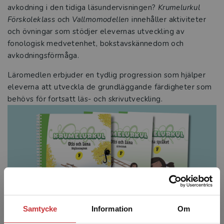
avkodning i den tidiga läsundervisningen?
Krumelurkul
Förskoleklass
och
Vallmomodellen
innehåller aktiviteter
och övningar som stödjer elevernas utveckling av
fonologisk medvetenhet, bokstavskännedom och
avkodningsförmåga.
Läromedlen erbjuder en tydlig progression som hjälper
eleverna att utveckla de grundläggande färdigheter som
behövs för fortsatt läs- och skrivutveckling.
Samtycke
Information
Om