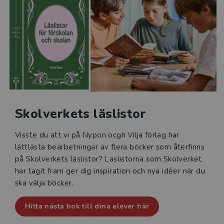
Skolverkets läslistor
Visste du att vi på Nypon ocgh Vilja förlag har
lättlästa bearbetningar av flera böcker som återfinns
på Skolverkets läslistor? Läslistorna som Skolverket
har tagit fram ger dig inspiration och nya idéer när du
ska välja böcker.
Hitta nästa bok till dina elever här