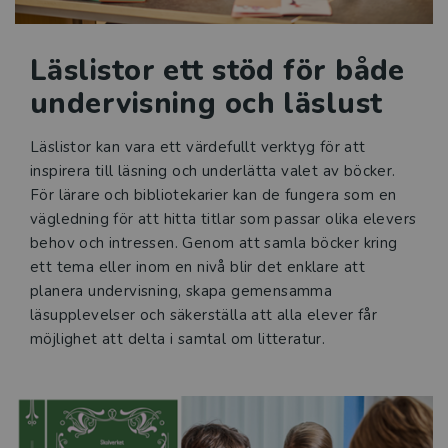
Kvalitetssäkrade läromedel
Läslistor ett stöd för både
Statsbidrag för inköp av läroböcker och
undervisning och läslust
lärarhandledningar 2026
Läslistor kan vara ett värdefullt verktyg för att
Reformer
inspirera till läsning och underlätta valet av böcker.
För lärare och bibliotekarier kan de fungera som en
Press
vägledning för att hitta titlar som passar olika elevers
behov och intressen. Genom att samla böcker kring
ett tema eller inom en nivå blir det enklare att
planera undervisning, skapa gemensamma
läsupplevelser och säkerställa att alla elever får
möjlighet att delta i samtal om litteratur.