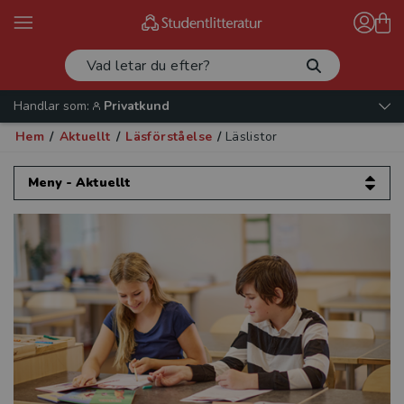
Handlar som:
Privatkund
Hem
/
Aktuellt
/
Läsförståelse
/
Läslistor
Meny - Aktuellt
Aktuellt
Artiklar och intervjuer
Evenemang
Kataloger 2026
Beställ provexemplar