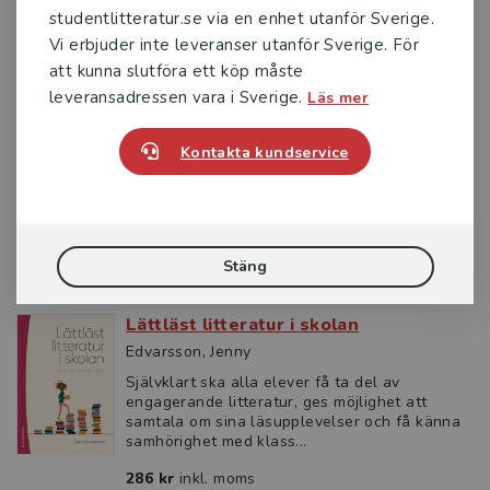
av Jenny Edvardsson – lärare, författare och
studentlitteratur.se via en enhet utanför Sverige.
litteraturpedagog.
Vi erbjuder inte leveranser utanför Sverige. För
att kunna slutföra ett köp måste
leveransadressen vara i Sverige.
Läs mer
Ladda ner läslistorna här (PDF)
Kontakta kundservice
Relaterade böcker
Stäng
Lättläst litteratur i skolan
Edvarsson, Jenny
Självklart ska alla elever få ta del av
engagerande litteratur, ges möjlighet att
samtala om sina läsupplevelser och få känna
samhörighet med klass...
286 kr
inkl. moms