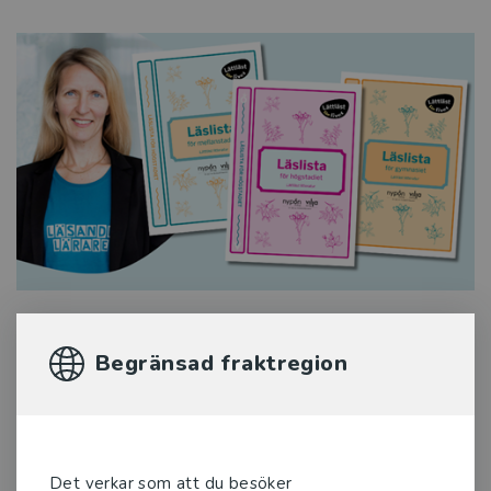
Läslistor med lättläst
Begränsad fraktregion
litteratur
Upptäck våra nya lättlästa läslistor – särskilt
framtagna för att inspirera, stötta och inkludera alla
elever i skolans läsundervisning. Listorna är kurerade
Det verkar som att du besöker