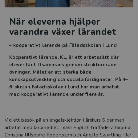
Manusets hjärta
När eleverna hjälper
Språk i sikte
varandra växer lärandet
Svenskämnet i praktiken
– kooperativt lärande på Fäladsskolan i Lund
Intervju Etik och juridik
Kooperativt lärande, KL, är ett arbetssätt där
elever lär tillsammans genom strukturerade
Mer problemlösning i
övningar. Målet är att stärka både
matematikundervisningen
kunskapsutveckling och sociala färdigheter. På 4–
6-skolan Fäladsskolan i Lund har man arbetat
Tre snabba frågor till Linda Edström
med kooperativt lärande under flera år.
Tre snabba frågor till Julia Tillenius
Vid ett besök på en engelsklektion i årskurs 6 där man
Tre snabba frågor till Emma Frisk Carlström
arbetat med läromedlet T
eam English
träffade vi lärarna
Christina Ulfsparre Robertsson och Anette Swartling. Här
Läsning på agendan