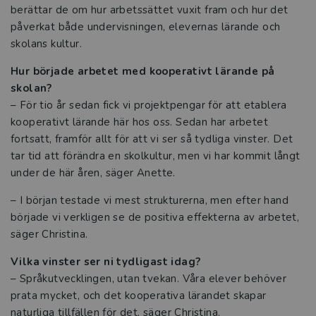
berättar de om hur arbetssättet vuxit fram och hur det
påverkat både undervisningen, elevernas lärande och
Från språkljud till läsförståelse – så
skolans kultur.
utvecklas läsningen
Hur började arbetet med kooperativt lärande på
När eleverna hjälper varandra växer
skolan?
lärandet
– För tio år sedan fick vi projektpengar för att etablera
kooperativt lärande här hos oss. Sedan har arbetet
Evenemang
fortsatt, framför allt för att vi ser så tydliga vinster. Det
tar tid att förändra en skolkultur, men vi har kommit långt
Kataloger 2026
under de här åren, säger Anette.
– I början testade vi mest strukturerna, men efter hand
Beställ provexemplar
började vi verkligen se de positiva effekterna av arbetet,
säger Christina.
Kvalitetssäkrade läromedel
Vilka vinster ser ni tydligast idag?
Statsbidrag för inköp av läroböcker och
– Språkutvecklingen, utan tvekan. Våra elever behöver
lärarhandledningar 2026
prata mycket, och det kooperativa lärandet skapar
naturliga tillfällen för det, säger Christina.