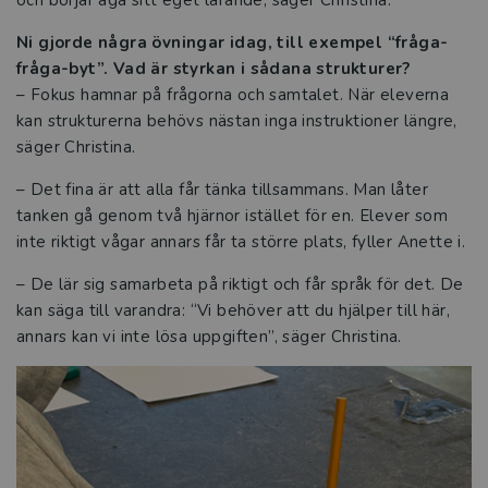
och börjar äga sitt eget lärande, säger Christina.
Ni gjorde några övningar idag, till exempel “fråga-
fråga-byt”. Vad är styrkan i sådana strukturer?
– Fokus hamnar på frågorna och samtalet. När eleverna
kan strukturerna behövs nästan inga instruktioner längre,
säger Christina.
– Det fina är att alla får tänka tillsammans. Man låter
tanken gå genom två hjärnor istället för en. Elever som
inte riktigt vågar annars får ta större plats, fyller Anette i.
– De lär sig samarbeta på riktigt och får språk för det. De
kan säga till varandra: “Vi behöver att du hjälper till här,
annars kan vi inte lösa uppgiften”, säger Christina.