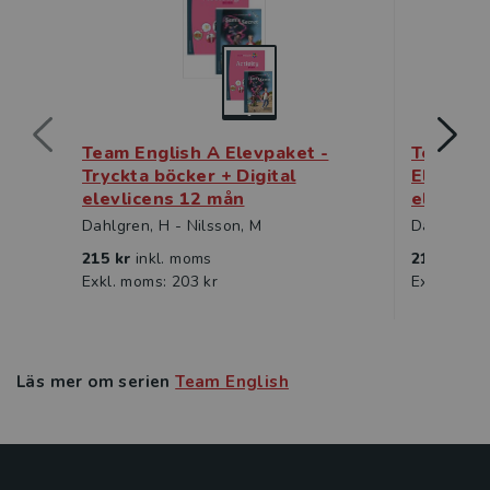
Team English A Elevpaket -
Team Eng
Tryckta böcker + Digital
Elevpake
elevlicens 12 mån
elevlice
Dahlgren, H - Nilsson, M
Dahlgren, 
215 kr
inkl. moms
215 kr
ink
Exkl. moms: 203 kr
Exkl. moms
Läs mer om serien
Team English