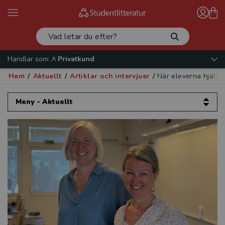
Handlar som:
Privatkund
Hem
/
Aktuellt
/
Artiklar och intervjuer
/
När eleverna hjälpe
Meny - Aktuellt
Aktuellt
Artiklar och intervjuer
Validera mera!
Etik för psykologer
Europeisk datarätt