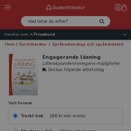
Handlar som:
Privatkund
Hem
/
Kurslitteratur
/
Språkvetenskap och språkdidaktik
/
Engagerande läsning
Litteraturundervisningens möjligheter
Skickas följande arbetsdag
Valt format
Tryckt bok
268 kr inkl. moms