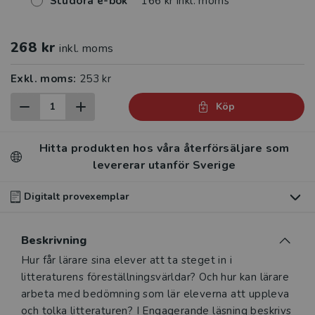
Studora e-bok
166 kr inkl. moms
268 kr
inkl. moms
Exkl. moms:
253 kr
Köp
Hitta produkten hos våra återförsäljare som
levererar utanför Sverige
Digitalt provexemplar
Du som undervisar kan beställa ett kostnadsfritt
Beskrivning
digitalt provexemplar av den här produkten
.
Beskrivning
Hur får lärare sina elever att ta steget in i
Våra digitala provexemplar tillhandahålls via Studora.se
litteraturens föreställningsvärldar? Och hur kan lärare
och ger dig tillgång till boken under 180 dagar. Observera
arbeta med bedömning som lär eleverna att uppleva
att erbjudandet endast gäller relevanta produkter för din
och tolka litteraturen? I Engagerande läsning beskrivs