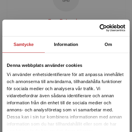
Eva Bringéus
Eva Bringéus är adjunkt i svenska med didaktisk
inriktning och arbetar vid Malmö universitet på
Samtycke
Information
Om
institutionen för kultur, språk och medier (KSM).
H...
Denna webbplats använder cookies
Vi använder enhetsidentifierare för att anpassa innehållet
och annonserna till användarna, tillhandahålla funktioner
för sociala medier och analysera vår trafik. Vi
Begränsad fraktregion
vidarebefordrar även sådana identifierare och annan
information från din enhet till de sociala medier och
annons- och analysföretag som vi samarbetar med.
Catarina Economou
Dessa kan i sin tur kombinera informationen med annan
information som du har tillhandahållit eller som de har
Catarina Economou är lektor i svenska som
Det verkar som att du besöker
samlat in när du har använt deras tjänster.