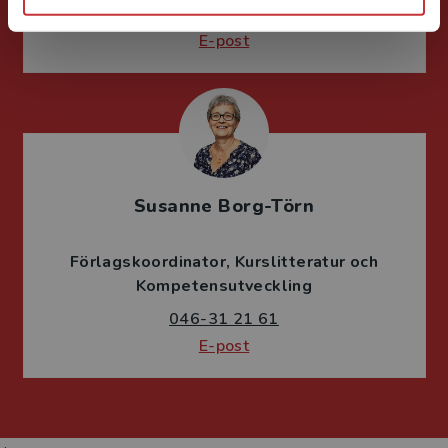
046-31 21 46
E-post
Susanne Borg-Törn
Förlagskoordinator
Kurslitteratur och
Kompetensutveckling
046-31 21 61
E-post