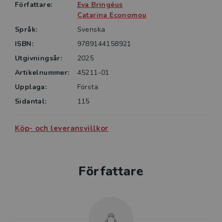
blivande lärare i årskurs 7–9 och gymnasiet. Den är
Författare:
Eva Bringéus
även intressant för den som söker fördjupade
Catarina Economou
kunskaper i litteraturdidaktik.
Språk:
Svenska
ISBN:
9789144158921
Utgivningsår:
2025
Artikelnummer:
45211-01
Upplaga:
Första
Sidantal:
115
Köp- och leveransvillkor
Författare