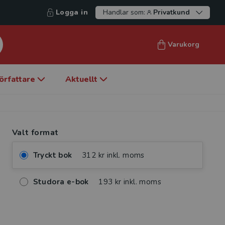
Logga in
Handlar som:
Privatkund
Varukorg
örfattare
Aktuellt
Valt format
Tryckt bok
312 kr inkl. moms
Studora e-bok
193 kr inkl. moms