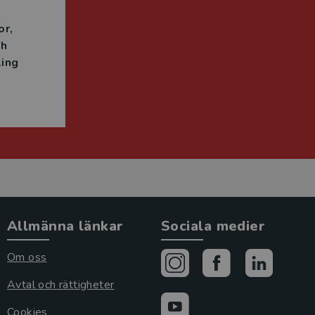
or
ch
ing
Allmänna länkar
Sociala medier
Om oss
Avtal och rättigheter
Cookies