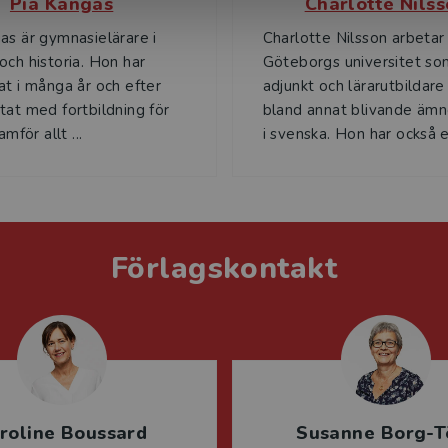
Pia Kangas
Charlotte Nils
as är gymnasielärare i
Charlotte Nilsson arbetar
och historia. Hon har
Göteborgs universitet so
at i många år och efter
adjunkt och lärarutbildare
tat med fortbildning för
bland annat blivande ämn
amför allt ...
i svenska. Hon har också en
Förlagskontakt
roline Boussard
Susanne Borg-T