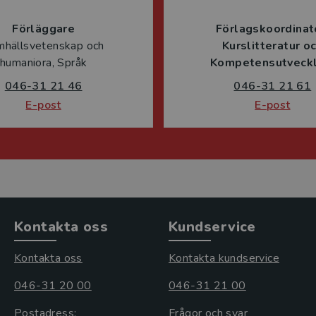
Förläggare
Förlagskoordinat
mhällsvetenskap och
Kurslitteratur o
humaniora, Språk
Kompetensutveckl
046-31 21 46
046-31 21 61
E-post
E-post
Kontakta oss
Kundservice
Kontakta oss
Kontakta kundservice
046-31 20 00
046-31 21 00
Postadress:
Frågor och svar