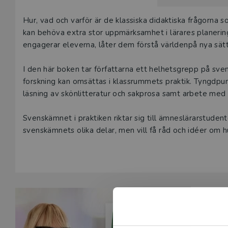
Våra digital
Beskrivning
Hur, vad och varför är de klassiska didaktiska frågorna s
under 180 da
kan behöva extra stor uppmärksamhet i lärares planering
undervisning
engagerar eleverna, låter dem förstå världenpå nya sätt
vår
kundserv
I den här boken tar författarna ett helhetsgrepp på sve
Den här prod
forskning kan omsättas i klassrummets praktik. Tyngdpu
tjänsteexempl
läsning av skönlitteratur och sakprosa samt arbete med 
L
Svenskämnet i praktiken riktar sig till ämneslärarstude
svenskämnets olika delar, men vill få råd och idéer om h