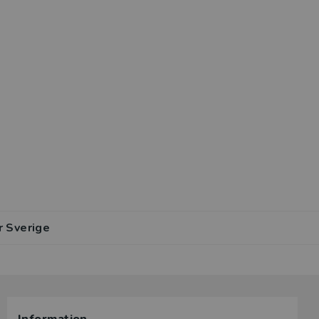
r Sverige
lar av den