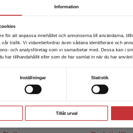
Begränsad fraktregion
nya bok
Svenskämnet i praktiken
, samt
Information
vanliga fallgropar de ser när forskning
översätts till klassrumspraktik och hur
det kan bäst undvikas.
cookies
e för att anpassa innehållet och annonserna till användarna, tillh
Det verkar som att du besöker studentlitteratur.se via en
Läs intervjun med Pia och
vår trafik. Vi vidarebefordrar även sådana identifierare och anna
enhet utanför Sverige. Vi erbjuder inte leveranser utanför
Charlotte
nnons- och analysföretag som vi samarbetar med. Dessa kan i sin
Sverige. För att kunna slutföra ett köp måste
har tillhandahållit eller som de har samlat in när du har använt 
leveransadressen vara i Sverige.
Läs mer
Kontakta kundservice
Inställningar
Statistik
Författare
Stäng
Tillåt urval