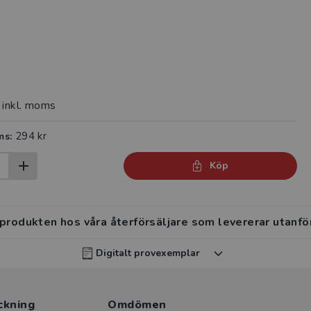
inkl. moms
294 kr
ms:
Köp
 produkten hos våra återförsäljare som levererar utanfö
Digitalt provexemplar
rvisar kan beställa ett kostnadsfritt digitalt provexemp
ckning
ten
.
Omdömen