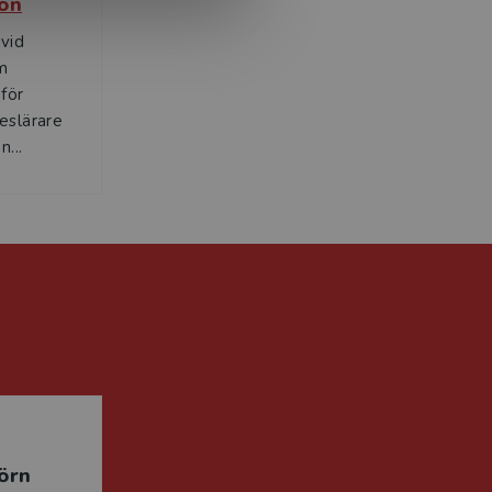
son
 vid
m
 för
eslärare
...
örn