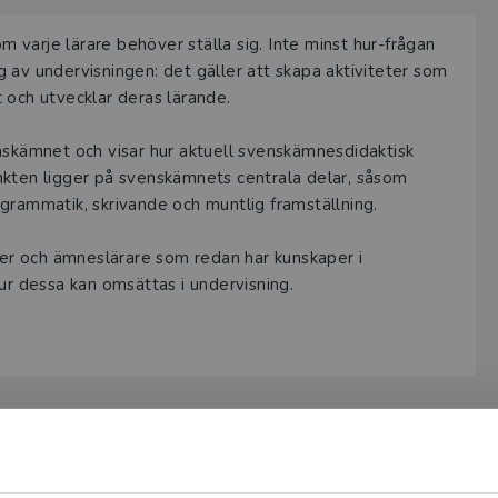
a provexemplar tillhandahålls via Studora.se och ger dig tillgån
om varje lärare behöver ställa sig. Inte minst hur-frågan
gar. Observera att erbjudandet endast gäller relevanta produk
 av undervisningen: det gäller att skapa aktiviteter som
 (nivå och ämne) och dig som är verksam i Sverige. Du kan allt
 och utvecklar deras lärande.
ice
om du önskar ytterligare information eller har frågor om p
nskämnet och visar hur aktuell svenskämnesdidaktisk
ukten kan beställas av lärare på universitet eller högskola. O
nkten ligger på svenskämnets centrala delar, såsom
ar av en kursbok på befintlig kurslista hänvisar vi till din arbe
grammatik, skrivande och muntlig framställning.
ogga in
nter och ämneslärare som redan har kunskaper i
ur dessa kan omsättas i undervisning.
Pia Kangas och Charlotte Nilsson
berättar om hur idén uppkom till deras