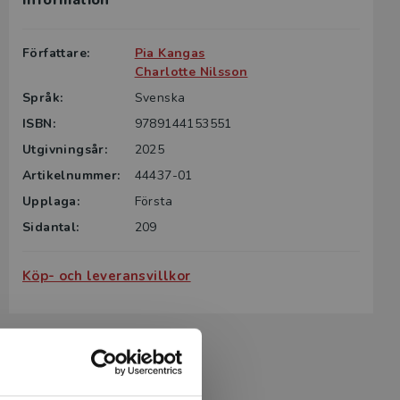
Information
g till boken
ter för din
Författare:
Pia Kangas
id kontakta
Charlotte Nilsson
rodukten.
Språk:
Svenska
ISBN:
9789144153551
m det gäller
tsgivare.
Utgivningsår:
2025
Artikelnummer:
44437-01
Upplaga:
Första
Sidantal:
209
Köp- och leveransvillkor