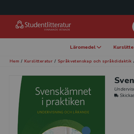
Läromedel
Kurslitt
Hem
/
Kurslitteratur
/
Språkvetenskap och språkdidaktik
Sven
Undervis
Skicka