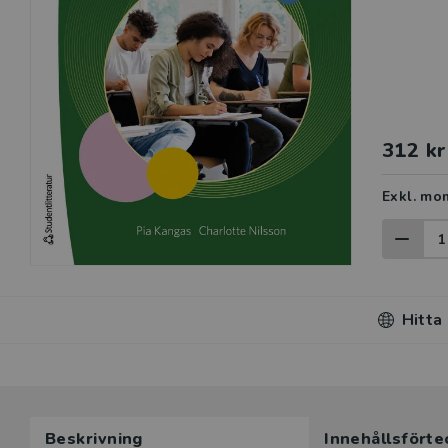
312 kr
Exkl. mo
Hitta
Du som unde
Beskrivning
Innehållsförte
här produk