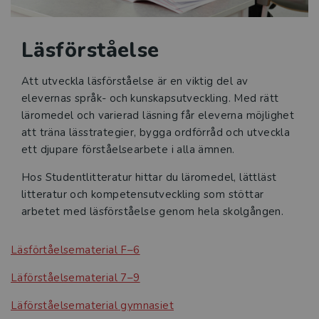
Kvalitetssäkrade läromedel
Läsförståelse
Statsbidrag för inköp av läroböcker och
lärarhandledningar 2026
Att utveckla läsförståelse är en viktig del av
elevernas språk- och kunskapsutveckling. Med rätt
Reformer
läromedel och varierad läsning får eleverna möjlighet
att träna lässtrategier, bygga ordförråd och utveckla
Press
ett djupare förståelsearbete i alla ämnen.
Hos Studentlitteratur hittar du läromedel, lättläst
litteratur och kompetensutveckling som stöttar
arbetet med läsförståelse genom hela skolgången.
Läsförtåelsematerial F–6
Läförståelsematerial 7–9
Läförståelsematerial gymnasiet