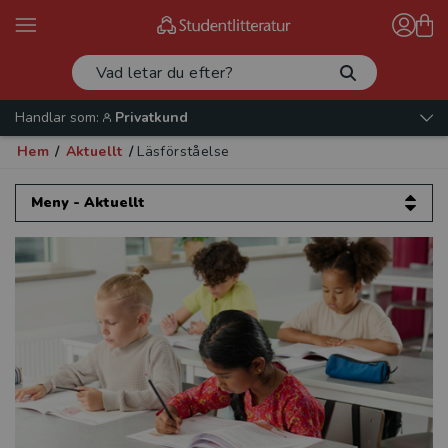
Handlar som:
Privatkund
Hem
/
Aktuellt
/
Läsförståelse
Meny - Aktuellt
Aktuellt
Artiklar och intervjuer
Evenemang
Kataloger 2026
Beställ provexemplar