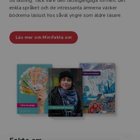
till läsning. Tack vare den lättillgängliga formen, det
enkla språket och de intressanta ämnena väcker
böckerna läslust hos såväl yngre som äldre läsare.
Läs mer om Minifakta om