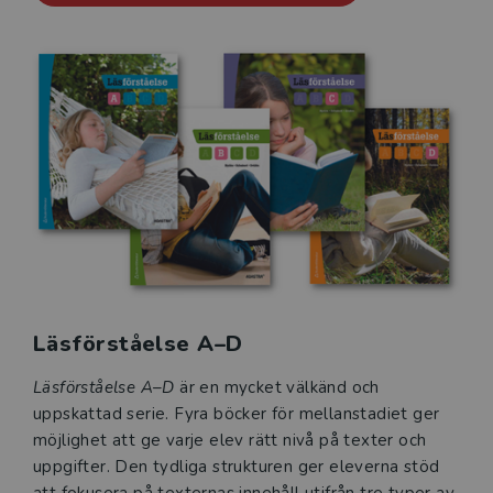
Läsförståelse A–D
Läsförståelse A–D
är en mycket välkänd och
uppskattad serie. Fyra böcker för mellanstadiet ger
möjlighet att ge varje elev rätt nivå på texter och
uppgifter. Den tydliga strukturen ger eleverna stöd
att fokusera på texternas innehåll utifrån tre typer av