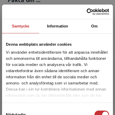
Fakta om ...
Fakta om
är en serie lättlästa faktaböcker som väcker
nyfikenhet och lust att lära. Böckerna ger eleverna
möjlighet att utforska allt från djur och historia till
Samtycke
Information
Om
sport och aktuella samhällsfrågor. Tack vare det
lättlästa formatet kan fler elever utveckla sina
ämneskunskaper och arbeta med faktatexter på ett
Denna webbplats använder cookies
tillgängligt sätt.
Vi använder enhetsidentifierare för att anpassa innehållet
och annonserna till användarna, tillhandahålla funktioner
för sociala medier och analysera vår trafik. Vi
Läs mer om Fakta om
Begränsad fraktregion
vidarebefordrar även sådana identifierare och annan
information från din enhet till de sociala medier och
annons- och analysföretag som vi samarbetar med.
Dessa kan i sin tur kombinera informationen med annan
Fler lättlästa serier för F-3
information som du har tillhandahållit eller som de har
Det verkar som att du besöker
samlat in när du har använt deras tjänster.
Monsterklubben
studentlitteratur.se via en enhet utanför Sverige.
Samtyckesval
Vi erbjuder inte leveranser utanför Sverige. För
Rolf
Nödvändig