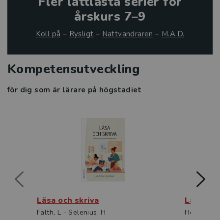
Fler lättlästa serier för
årskurs 7–9
Koll på
–
Rysligt
–
Nattvandraren
–
M.A.D.
Kompetensutveckling
för dig som är lärare på högstadiet
Läsa och skriva
Läsmotiv
Fälth, L - Selenius, H
Heimer, Ma