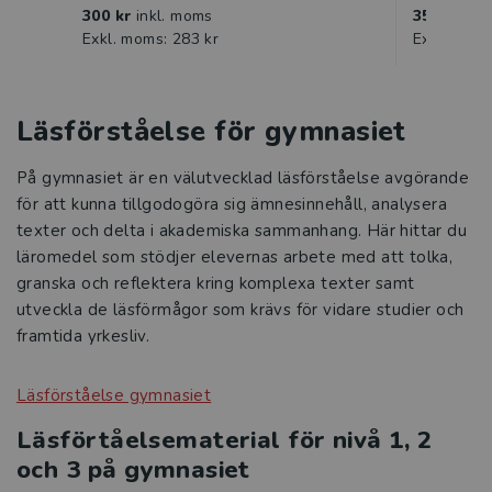
300 kr
inkl. moms
359 kr
ink
Exkl. moms: 283 kr
Exkl. moms
Läsförståelse för gymnasiet
På gymnasiet är en välutvecklad läsförståelse avgörande
för att kunna tillgodogöra sig ämnesinnehåll, analysera
texter och delta i akademiska sammanhang. Här hittar du
läromedel som stödjer elevernas arbete med att tolka,
granska och reflektera kring komplexa texter samt
utveckla de läsförmågor som krävs för vidare studier och
framtida yrkesliv.
Läsförståelse gymnasiet
Läsförtåelsematerial för nivå 1, 2
och 3 på gymnasiet