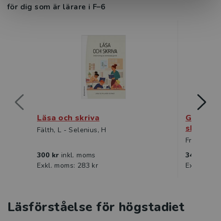
för dig som är lärare i F–6
Läsa och skriva
Grundern
skrivinl
Fälth, L - Selenius, H
Fridolfsson
300 kr
inkl. moms
347 kr
ink
Exkl. moms: 283 kr
Exkl. moms
Läsförståelse för högstadiet