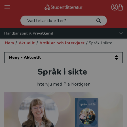
Handlar som:
Privatkund
Hem
/
Aktuellt
/
Artiklar och intervjuer
/
Språk i sikte
Meny - Aktuellt
Språk i sikte
Aktuellt
Artiklar och intervjuer
Intervju med Pia Nordgren
Validera mera!
Etik för psykologer
Europeisk datarätt