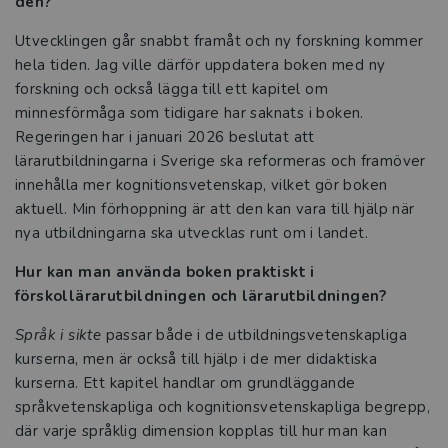
den?
Utvecklingen går snabbt framåt och ny forskning kommer
Från språkljud till läsförståelse – så
hela tiden. Jag ville därför uppdatera boken med ny
utvecklas läsningen
forskning och också lägga till ett kapitel om
minnesförmåga som tidigare har saknats i boken.
När eleverna hjälper varandra växer
Regeringen har i januari 2026 beslutat att
lärandet
lärarutbildningarna i Sverige ska reformeras och framöver
innehålla mer kognitionsvetenskap, vilket gör boken
Evenemang
aktuell. Min förhoppning är att den kan vara till hjälp när
nya utbildningarna ska utvecklas runt om i landet.
Kataloger 2026
Hur kan man använda boken praktiskt i
Beställ provexemplar
förskollärarutbildningen och lärarutbildningen?
Kvalitetssäkrade läromedel
Språk i sikte
passar både i de utbildningsvetenskapliga
kurserna, men är också till hjälp i de mer didaktiska
Statsbidrag för inköp av läroböcker och
kurserna. Ett kapitel handlar om grundläggande
lärarhandledningar 2026
språkvetenskapliga och kognitionsvetenskapliga begrepp,
där varje språklig dimension kopplas till hur man kan