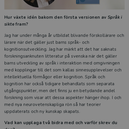
Manusets hjärta
Hur växte idén bakom den första versionen av
Språk i
sikte
fram?
Språk i sikte
Jag har under många år utbildat blivande förskollärare och
Svenskämnet i praktiken
lärare när det gäller just barns språk- och
kognitionsutveckling. Jag har märkt att det har saknats
Intervju Etik och juridik
forskningsanknuten litteratur på svenska när det gäller
barns utveckling av språk i interaktion med omgivningen
Mer problemlösning i
med kopplingar till det som kallas sinnesupplevelser och
matematikundervisningen
intellektuella förmågor eller kognition. Språk och
kognition har också tidigare behandlats som separata
Tre snabba frågor till Linda Edström
utgångspunkter, men det finns ju en betydande andel
forskning som visar att dessa aspekter hänger ihop. I och
Tre snabba frågor till Julia Tillenius
med nya neurovetenskapliga rön så har teorier
uppdaterats och ny kunskap skapats.
Tre snabba frågor till Emma Frisk Carlström
Vad kan upplaga två bidra med och varför skrev du
Läsning på agendan